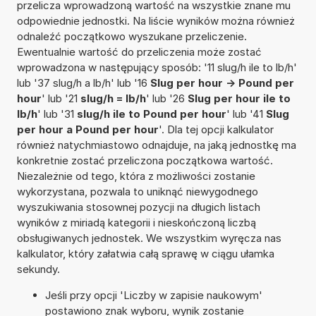
przelicza wprowadzoną wartość na wszystkie znane mu
odpowiednie jednostki. Na liście wyników można również
odnaleźć początkowo wyszukane przeliczenie.
Ewentualnie wartość do przeliczenia może zostać
wprowadzona w następujący sposób: '11 slug/h ile to lb/h'
lub '37 slug/h a lb/h' lub '16
Slug per hour -> Pound per
hour
' lub '21
slug/h = lb/h
' lub '26
Slug per hour ile to
lb/h
' lub '31
slug/h ile to Pound per hour
' lub '41
Slug
per hour a Pound per hour
'. Dla tej opcji kalkulator
również natychmiastowo odnajduje, na jaką jednostkę ma
konkretnie zostać przeliczona początkowa wartość.
Niezależnie od tego, która z możliwości zostanie
wykorzystana, pozwala to uniknąć niewygodnego
wyszukiwania stosownej pozycji na długich listach
wyników z miriadą kategorii i nieskończoną liczbą
obsługiwanych jednostek. We wszystkim wyręcza nas
kalkulator, który załatwia całą sprawę w ciągu ułamka
sekundy.
Jeśli przy opcji 'Liczby w zapisie naukowym'
postawiono znak wyboru, wynik zostanie