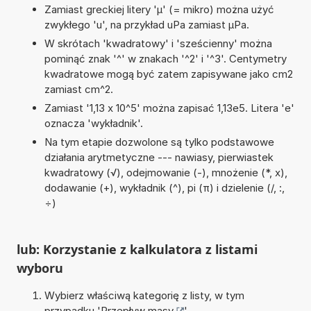
Zamiast greckiej litery 'µ' (= mikro) można użyć
zwykłego 'u', na przykład uPa zamiast µPa.
W skrótach 'kwadratowy' i 'sześcienny' można
pominąć znak '^' w znakach '^2' i '^3'. Centymetry
kwadratowe mogą być zatem zapisywane jako cm2
zamiast cm^2.
Zamiast '1,13 x 10^5' można zapisać 1,13e5. Litera 'e'
oznacza 'wykładnik'.
Na tym etapie dozwolone są tylko podstawowe
działania arytmetyczne --- nawiasy, pierwiastek
kwadratowy (√), odejmowanie (-), mnożenie (*, x),
dodawanie (+), wykładnik (^), pi (π) i dzielenie (/, :,
÷)
lub: Korzystanie z kalkulatora z listami
wyboru
Wybierz właściwą kategorię z listy, w tym
przypadku '
Przepływ masy
'.