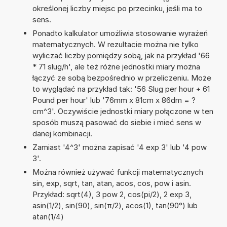
określonej liczby miejsc po przecinku, jeśli ma to
sens.
Ponadto kalkulator umożliwia stosowanie wyrażeń
matematycznych. W rezultacie można nie tylko
wyliczać liczby pomiędzy sobą, jak na przykład '66
* 71 slug/h', ale też różne jednostki miary można
łączyć ze sobą bezpośrednio w przeliczeniu. Może
to wyglądać na przykład tak: '56 Slug per hour + 61
Pound per hour' lub '76mm x 81cm x 86dm = ?
cm^3'. Oczywiście jednostki miary połączone w ten
sposób muszą pasować do siebie i mieć sens w
danej kombinacji.
Zamiast '4^3' można zapisać '4 exp 3' lub '4 pow
3'.
Można również używać funkcji matematycznych
sin, exp, sqrt, tan, atan, acos, cos, pow i asin.
Przykład: sqrt(4), 3 pow 2, cos(pi/2), 2 exp 3,
asin(1/2), sin(90), sin(π/2), acos(1), tan(90°) lub
atan(1/4)