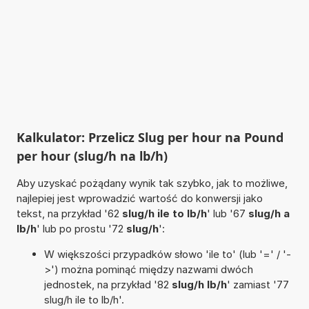
Kalkulator: Przelicz Slug per hour na Pound
per hour (slug/h na lb/h)
Aby uzyskać pożądany wynik tak szybko, jak to możliwe,
najlepiej jest wprowadzić wartość do konwersji jako
tekst, na przykład '62
slug/h ile to lb/h
' lub '67
slug/h a
lb/h
' lub po prostu '72
slug/h
':
W większości przypadków słowo 'ile to' (lub '=' / '-
>') można pominąć między nazwami dwóch
jednostek, na przykład '82
slug/h lb/h
' zamiast '77
slug/h ile to lb/h'.