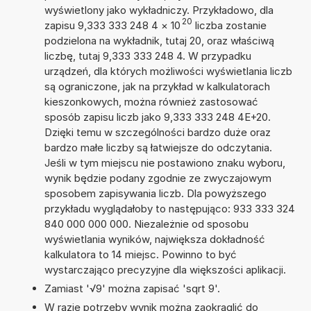
wyświetlony jako wykładniczy. Przykładowo, dla
20
zapisu 9,333 333 248 4
×
10
liczba zostanie
podzielona na wykładnik, tutaj 20, oraz właściwą
liczbę, tutaj 9,333 333 248 4. W przypadku
urządzeń, dla których możliwości wyświetlania liczb
są ograniczone, jak na przykład w kalkulatorach
kieszonkowych, można również zastosować
sposób zapisu liczb jako 9,333 333 248 4E+20.
Dzięki temu w szczególności bardzo duże oraz
bardzo małe liczby są łatwiejsze do odczytania.
Jeśli w tym miejscu nie postawiono znaku wyboru,
wynik będzie podany zgodnie ze zwyczajowym
sposobem zapisywania liczb. Dla powyższego
przykładu wyglądałoby to następująco: 933 333 324
840 000 000 000. Niezależnie od sposobu
wyświetlania wyników, największa dokładność
kalkulatora to 14 miejsc. Powinno to być
wystarczająco precyzyjne dla większości aplikacji.
Zamiast '√9' można zapisać 'sqrt 9'.
W razie potrzeby wynik można zaokrąglić do