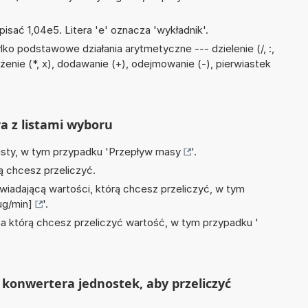
isać 1,04e5. Litera 'e' oznacza 'wykładnik'.
ko podstawowe działania arytmetyczne --- dzielenie (/, :,
żenie (*, x), dodawanie (+), odejmowanie (-), pierwiastek
ra z listami wyboru
isty, w tym przypadku '
Przepływ masy
'.
ą chcesz przeliczyć.
wiadającą wartości, którą chcesz przeliczyć, w tym
ug/min]
'.
na którą chcesz przeliczyć wartość, w tym przypadku '
konwertera jednostek, aby przeliczyć