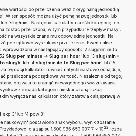
nie wartości do przeliczenia wraz z oryginalną jednostką
ute'. W ten sposób można użyć pełną nazwę jednostki lub
 lub 'slug/min'. Następnie kalkulator określa kategorię, do
a ma zostać przeliczona, w tym przypadku 'Przepływ masy'.
ść na wszystkie znane mu odpowiednie jednostki. Na
eźć początkowo wyszukane przeliczenie. Ewentualnie
 wprowadzona w następujący sposób: '2 slug/min ile to
'52
Slug per minute -> Slug per hour
' lub '3
slug/min =
 to slug/h
' lub '4
slug/min ile to Slug per hour
' lub '5
 Dla tej opcji kalkulator również natychmiastowo odnajduje,
tać przeliczona początkowa wartość. Niezależnie od tego,
ystana, pozwala to uniknąć niewygodnego wyszukiwania
wyników z miriadą kategorii i nieskończoną liczbą
im wyręcza nas kalkulator, który załatwia całą sprawę w
 exp 3' lub '4 pow 3'.
isie naukowym' postawiono znak wyboru, wynik zostanie
22
 Przykładowo, dla zapisu 1,500 986 653 007 7
×
10
liczba
k, tutaj 22, oraz właściwą liczbę, tutaj 1,500 986 653 007