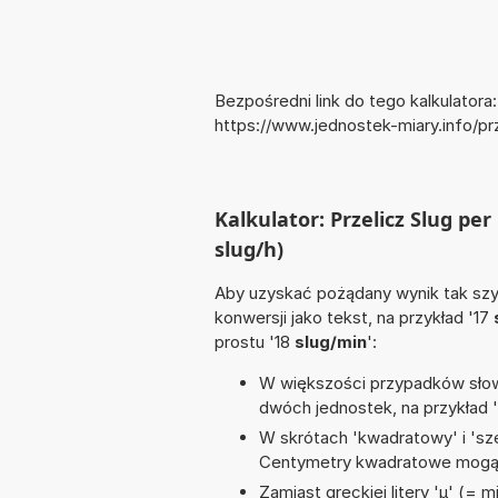
Bezpośredni link do tego kalkulatora:
https://www.jednostek-miary.info/p
Kalkulator: Przelicz Slug pe
slug/h)
Aby uzyskać pożądany wynik tak szyb
konwersji jako tekst, na przykład '17
prostu '18
slug/min
':
W większości przypadków słowo
dwóch jednostek, na przykład 
W skrótach 'kwadratowy' i 'sze
Centymetry kwadratowe mogą 
Zamiast greckiej litery 'µ' (= 