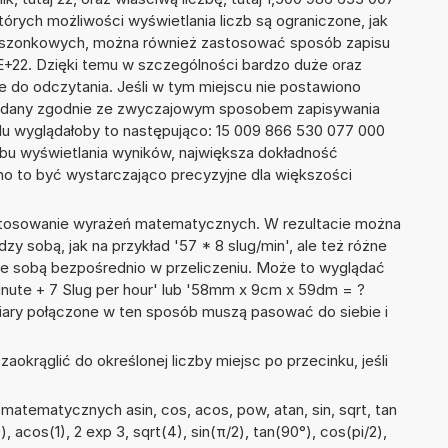
tórych możliwości wyświetlania liczb są ograniczone, jak
kieszonkowych, można również zastosować sposób zapisu
7E+22. Dzięki temu w szczególności bardzo duże oraz
ze do odczytania. Jeśli w tym miejscu nie postawiono
podany zgodnie ze zwyczajowym sposobem zapisywania
du wyglądałoby to następująco: 15 009 866 530 077 000
bu wyświetlania wyników, największa dokładność
nno to być wystarczająco precyzyjne dla większości
 stosowanie wyrażeń matematycznych. W rezultacie można
dzy sobą, jak na przykład '57 * 8 slug/min', ale też różne
ze sobą bezpośrednio w przeliczeniu. Może to wyglądać
minute + 7 Slug per hour' lub '58mm x 9cm x 59dm = ?
iary połączone w ten sposób muszą pasować do siebie i
okrąglić do określonej liczby miejsc po przecinku, jeśli
atematycznych asin, cos, acos, pow, atan, sin, sqrt, tan
0), acos(1), 2 exp 3, sqrt(4), sin(π/2), tan(90°), cos(pi/2),