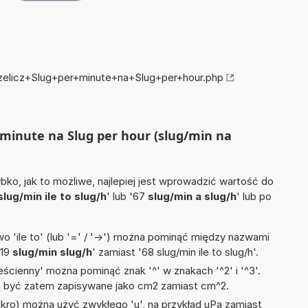
rzelicz+Slug+per+minute+na+Slug+per+hour.php
r minute na Slug per hour (slug/min na
ko, jak to możliwe, najlepiej jest wprowadzić wartość do
slug/min ile to slug/h
' lub '67
slug/min a slug/h
' lub po
 'ile to' (lub '=' / '->') można pominąć między nazwami
'19
slug/min slug/h
' zamiast '68 slug/min ile to slug/h'.
ścienny' można pominąć znak '^' w znakach '^2' i '^3'.
być zatem zapisywane jako cm2 zamiast cm^2.
mikro) można użyć zwykłego 'u', na przykład uPa zamiast