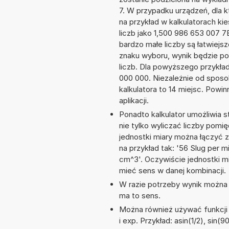
7. W przypadku urządzeń, dla k
na przykład w kalkulatorach 
liczb jako 1,500 986 653 007 
bardzo małe liczby są łatwiejs
znaku wyboru, wynik będzie 
liczb. Dla powyższego przykła
000 000. Niezależnie od sposo
kalkulatora to 14 miejsc. Powi
aplikacji.
Ponadto kalkulator umożliwia
nie tylko wyliczać liczby pomię
jednostki miary można łączyć 
na przykład tak: '56 Slug per 
cm^3'. Oczywiście jednostki m
mieć sens w danej kombinacji.
W razie potrzeby wynik można za
ma to sens.
Można również używać funkcji m
i exp. Przykład: asin(1/2), sin(9