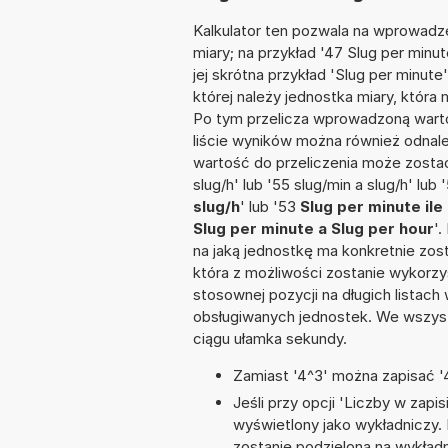
Kalkulator ten pozwala na wprowadze
miary; na przykład '47 Slug per min
jej skrótna przykład 'Slug per minute'
której należy jednostka miary, któr
Po tym przelicza wprowadzoną warto
liście wyników można również odnal
wartość do przeliczenia może zostać
slug/h' lub '55 slug/min a slug/h' lub 
slug/h
' lub '53
Slug per minute ile
Slug per minute a Slug per hour
'.
na jaką jednostkę ma konkretnie zos
która z możliwości zostanie wykorz
stosownej pozycji na długich listach 
obsługiwanych jednostek. We wszystk
ciągu ułamka sekundy.
Zamiast '4^3' można zapisać '4
Jeśli przy opcji 'Liczby w zap
wyświetlony jako wykładniczy.
zostanie podzielona na wykładni