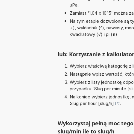
µPa.
Zamiast '1,04 x 10^5' można zap
Na tym etapie dozwolone są tyl
÷), wykładnik (^), nawiasy, mno
kwadratowy (√) i pi (π)
lub: Korzystanie z kalkulato
Wybierz właściwą kategorię z l
Następnie wpisz wartość, któr
Wybierz z listy jednostkę odpo
przypadku '
Slug per minute [sl
Na koniec wybierz jednostkę, 
Slug per hour [slug/h]
'.
Wykorzystaj pełną moc tego 
slug/min ile to slug/h