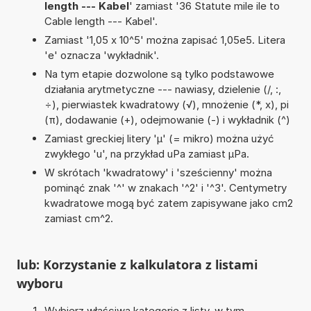
length --- Kabel
' zamiast '36 Statute mile ile to
Cable length --- Kabel'.
Zamiast '1,05 x 10^5' można zapisać 1,05e5. Litera
'e' oznacza 'wykładnik'.
Na tym etapie dozwolone są tylko podstawowe
działania arytmetyczne --- nawiasy, dzielenie (/, :,
÷), pierwiastek kwadratowy (√), mnożenie (*, x), pi
(π), dodawanie (+), odejmowanie (-) i wykładnik (^)
Zamiast greckiej litery 'µ' (= mikro) można użyć
zwykłego 'u', na przykład uPa zamiast µPa.
W skrótach 'kwadratowy' i 'sześcienny' można
pominąć znak '^' w znakach '^2' i '^3'. Centymetry
kwadratowe mogą być zatem zapisywane jako cm2
zamiast cm^2.
lub: Korzystanie z kalkulatora z listami
wyboru
Wybierz właściwą kategorię z listy, w tym