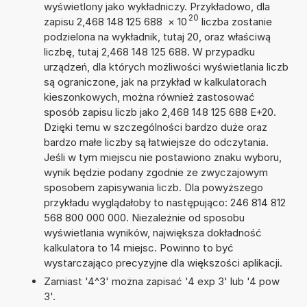
wyświetlony jako wykładniczy. Przykładowo, dla
20
zapisu 2,468 148 125 688
×
10
liczba zostanie
podzielona na wykładnik, tutaj 20, oraz właściwą
liczbę, tutaj 2,468 148 125 688. W przypadku
urządzeń, dla których możliwości wyświetlania liczb
są ograniczone, jak na przykład w kalkulatorach
kieszonkowych, można również zastosować
sposób zapisu liczb jako 2,468 148 125 688 E+20.
Dzięki temu w szczególności bardzo duże oraz
bardzo małe liczby są łatwiejsze do odczytania.
Jeśli w tym miejscu nie postawiono znaku wyboru,
wynik będzie podany zgodnie ze zwyczajowym
sposobem zapisywania liczb. Dla powyższego
przykładu wyglądałoby to następująco: 246 814 812
568 800 000 000. Niezależnie od sposobu
wyświetlania wyników, największa dokładność
kalkulatora to 14 miejsc. Powinno to być
wystarczająco precyzyjne dla większości aplikacji.
Zamiast '4^3' można zapisać '4 exp 3' lub '4 pow
3'.