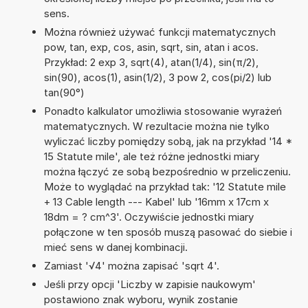
sens.
Można również używać funkcji matematycznych
pow, tan, exp, cos, asin, sqrt, sin, atan i acos.
Przykład: 2 exp 3, sqrt(4), atan(1/4), sin(π/2),
sin(90), acos(1), asin(1/2), 3 pow 2, cos(pi/2) lub
tan(90°)
Ponadto kalkulator umożliwia stosowanie wyrażeń
matematycznych. W rezultacie można nie tylko
wyliczać liczby pomiędzy sobą, jak na przykład '14 *
15 Statute mile', ale też różne jednostki miary
można łączyć ze sobą bezpośrednio w przeliczeniu.
Może to wyglądać na przykład tak: '12 Statute mile
+ 13 Cable length --- Kabel' lub '16mm x 17cm x
18dm = ? cm^3'. Oczywiście jednostki miary
połączone w ten sposób muszą pasować do siebie i
mieć sens w danej kombinacji.
Zamiast '√4' można zapisać 'sqrt 4'.
Jeśli przy opcji 'Liczby w zapisie naukowym'
postawiono znak wyboru, wynik zostanie