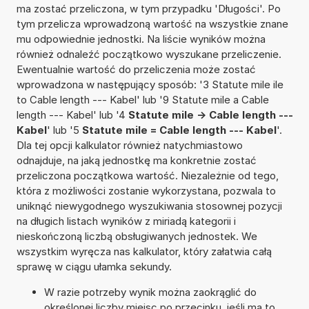
ma zostać przeliczona, w tym przypadku 'Długości'. Po
tym przelicza wprowadzoną wartość na wszystkie znane
mu odpowiednie jednostki. Na liście wyników można
również odnaleźć początkowo wyszukane przeliczenie.
Ewentualnie wartość do przeliczenia może zostać
wprowadzona w następujący sposób: '3 Statute mile ile
to Cable length --- Kabel' lub '9 Statute mile a Cable
length --- Kabel' lub '4
Statute mile -> Cable length ---
Kabel
' lub '5
Statute mile = Cable length --- Kabel
'.
Dla tej opcji kalkulator również natychmiastowo
odnajduje, na jaką jednostkę ma konkretnie zostać
przeliczona początkowa wartość. Niezależnie od tego,
która z możliwości zostanie wykorzystana, pozwala to
uniknąć niewygodnego wyszukiwania stosownej pozycji
na długich listach wyników z miriadą kategorii i
nieskończoną liczbą obsługiwanych jednostek. We
wszystkim wyręcza nas kalkulator, który załatwia całą
sprawę w ciągu ułamka sekundy.
W razie potrzeby wynik można zaokrąglić do
określonej liczby miejsc po przecinku, jeśli ma to