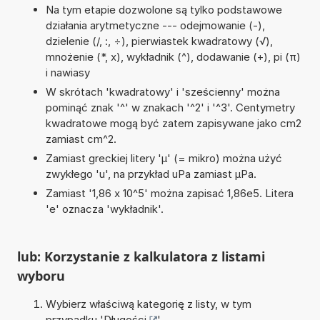
Na tym etapie dozwolone są tylko podstawowe
działania arytmetyczne --- odejmowanie (-),
dzielenie (/, :, ÷), pierwiastek kwadratowy (√),
mnożenie (*, x), wykładnik (^), dodawanie (+), pi (π)
i nawiasy
W skrótach 'kwadratowy' i 'sześcienny' można
pominąć znak '^' w znakach '^2' i '^3'. Centymetry
kwadratowe mogą być zatem zapisywane jako cm2
zamiast cm^2.
Zamiast greckiej litery 'µ' (= mikro) można użyć
zwykłego 'u', na przykład uPa zamiast µPa.
Zamiast '1,86 x 10^5' można zapisać 1,86e5. Litera
'e' oznacza 'wykładnik'.
lub: Korzystanie z kalkulatora z listami
wyboru
Wybierz właściwą kategorię z listy, w tym
przypadku '
Długości
'.