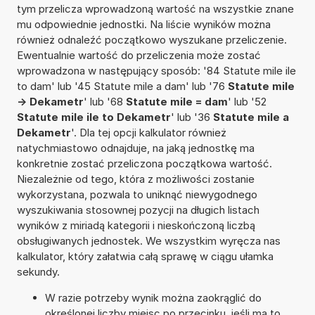
tym przelicza wprowadzoną wartość na wszystkie znane
mu odpowiednie jednostki. Na liście wyników można
również odnaleźć początkowo wyszukane przeliczenie.
Ewentualnie wartość do przeliczenia może zostać
wprowadzona w następujący sposób: '84 Statute mile ile
to dam' lub '45 Statute mile a dam' lub '76
Statute mile
-> Dekametr
' lub '68
Statute mile = dam
' lub '52
Statute mile ile to Dekametr
' lub '36
Statute mile a
Dekametr
'. Dla tej opcji kalkulator również
natychmiastowo odnajduje, na jaką jednostkę ma
konkretnie zostać przeliczona początkowa wartość.
Niezależnie od tego, która z możliwości zostanie
wykorzystana, pozwala to uniknąć niewygodnego
wyszukiwania stosownej pozycji na długich listach
wyników z miriadą kategorii i nieskończoną liczbą
obsługiwanych jednostek. We wszystkim wyręcza nas
kalkulator, który załatwia całą sprawę w ciągu ułamka
sekundy.
W razie potrzeby wynik można zaokrąglić do
określonej liczby miejsc po przecinku, jeśli ma to