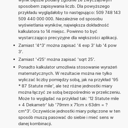
sposobem zapisywania liczb. Dla powyższego
przykładu wyglądałoby to następująco: 509 748 143
509 440 000 000. Niezależnie od sposobu
wyświetlania wyników, największa dokładność
kalkulatora to 14 miejsc. Powinno to być
wystarczająco precyzyjne dla większości aplikacji.
Zamiast '4^3' można zapisać '4 exp 3' lub '4 pow
3'.
Zamiast '√25' można zapisać 'sqrt 25'.
Ponadto kalkulator umożliwia stosowanie wyrażeń
matematycznych. W rezultacie można nie tylko
wyliczać liczby pomiędzy sobą, jak na przykład '95
* 87 Statute mile', ale też różne jednostki miary
można łączyć ze sobą bezpośrednio w przeliczeniu.
Może to wyglądać na przykład tak: '12 Statute mile
+ 4 Dekametr' lub '79mm x 71cm x 63dm = ?
cm^3'. Oczywiście jednostki miary połączone w ten
sposób muszą pasować do siebie i mieć sens w
danej kombinacji.