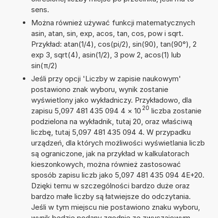
sens.
Można również używać funkcji matematycznych
asin, atan, sin, exp, acos, tan, cos, pow i sqrt.
Przykład: atan(1/4), cos(pi/2), sin(90), tan(90°), 2
exp 3, sqrt(4), asin(1/2), 3 pow 2, acos(1) lub
sin(π/2)
Jeśli przy opcji 'Liczby w zapisie naukowym'
postawiono znak wyboru, wynik zostanie
wyświetlony jako wykładniczy. Przykładowo, dla
20
zapisu 5,097 481 435 094 4
×
10
liczba zostanie
podzielona na wykładnik, tutaj 20, oraz właściwą
liczbę, tutaj 5,097 481 435 094 4. W przypadku
urządzeń, dla których możliwości wyświetlania liczb
są ograniczone, jak na przykład w kalkulatorach
kieszonkowych, można również zastosować
sposób zapisu liczb jako 5,097 481 435 094 4E+20.
Dzięki temu w szczególności bardzo duże oraz
bardzo małe liczby są łatwiejsze do odczytania.
Jeśli w tym miejscu nie postawiono znaku wyboru,
wynik będzie podany zgodnie ze zwyczajowym