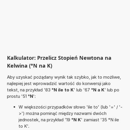
Kalkulator: Przelicz Stopień Newtona na
Kelwina (°N na K)
Aby uzyskać pożądany wynik tak szybko, jak to możliwe,
najlepiej jest wprowadzić wartość do konwersji jako
tekst, na przykład '83
°N ile to K
' lub '67
°N a K
' lub po
prostu '51
°N
':
W większości przypadków słowo 'ile to' (lub '=' / '-
>') można pominąć między nazwami dwóch
jednostek, na przykład '19
°N K
' zamiast '35 °N ile
to K'.