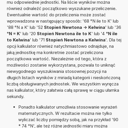
mu odpowiednie jednostki. Na liście wyników można
również odnaleźć początkowo wyszukane przeliczenie.
Ewentualnie wartość do przeliczenia może zostać
wprowadzona w następujący sposób: '68 °N ile to K' lub
'88 °N a K' lub '52
Stopień Newtona -> Kelwina
' lub '36
°N = K
' lub '20
Stopień Newtona ile to K
' lub '4
°N ile
to Kelwina
' lub '71
Stopień Newtona a Kelwina
'. Dla tej
opcji kalkulator również natychmiastowo odnajduje, na
jaką jednostkę ma konkretnie zostać przeliczona
początkowa wartość. Niezależnie od tego, która z
możliwości zostanie wykorzystana, pozwala to uniknąć
niewygodnego wyszukiwania stosownej pozycji na
długich listach wyników z miriadą kategorii i nieskończoną
liczbą obsługiwanych jednostek. We wszystkim wyręcza
nas kalkulator, który załatwia całą sprawę w ciągu ułamka
sekundy.
Ponadto kalkulator umożliwia stosowanie wyrażeń
matematycznych. W rezultacie można nie tylko
wyliczać liczby pomiędzy sobą, jak na przykład '90
* 74 °N', ale też różne jednostki miary można