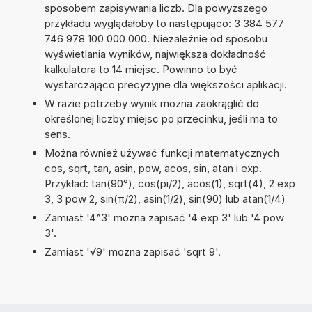
sposobem zapisywania liczb. Dla powyższego
przykładu wyglądałoby to następująco: 3 384 577
746 978 100 000 000. Niezależnie od sposobu
wyświetlania wyników, największa dokładność
kalkulatora to 14 miejsc. Powinno to być
wystarczająco precyzyjne dla większości aplikacji.
W razie potrzeby wynik można zaokrąglić do
określonej liczby miejsc po przecinku, jeśli ma to
sens.
Można również używać funkcji matematycznych
cos, sqrt, tan, asin, pow, acos, sin, atan i exp.
Przykład: tan(90°), cos(pi/2), acos(1), sqrt(4), 2 exp
3, 3 pow 2, sin(π/2), asin(1/2), sin(90) lub atan(1/4)
Zamiast '4^3' można zapisać '4 exp 3' lub '4 pow
3'.
Zamiast '√9' można zapisać 'sqrt 9'.