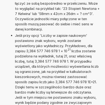
łączyć ze sobą bezpośrednio w przeliczeniu. Może
to wyglądać na przykład tak: '23 Stopień Newtona +
7 Kelwina' lub '58mm x 42cm x 26dm = ? cm^3'.
Oczywiście jednostki miary połączone w ten
sposób muszą pasować do siebie i mieć sens w
danej kombinacji.
Jeśli przy opcji 'Liczby w zapisie naukowym'
postawiono znak wyboru, wynik zostanie
wyświetlony jako wykładniczy. Przykładowo, dla
21
zapisu 3,384 577 746 978 1
×
10
liczba zostanie
podzielona na wykładnik, tutaj 21, oraz właściwą
liczbę, tutaj 3,384 577 746 978 1. W przypadku
urządzeń, dla których możliwości wyświetlania liczb
są ograniczone, jak na przykład w kalkulatorach
kieszonkowych, można również zastosować
sposób zapisu liczb jako 3,384 577 746 978 1E+21.
Dzięki temu w szczególności bardzo duże oraz
bardzo małe liczby są łatwiejsze do odczytania.
Jeśli w tym miejscu nie postawiono znaku wyboru,
wynik będzie podany zgodnie ze zwyczajowym