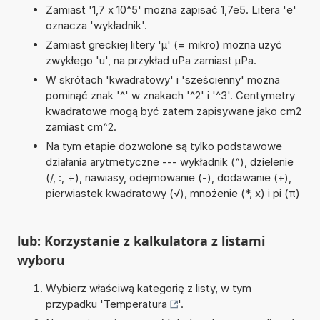
Zamiast '1,7 x 10^5' można zapisać 1,7e5. Litera 'e'
oznacza 'wykładnik'.
Zamiast greckiej litery 'µ' (= mikro) można użyć
zwykłego 'u', na przykład uPa zamiast µPa.
W skrótach 'kwadratowy' i 'sześcienny' można
pominąć znak '^' w znakach '^2' i '^3'. Centymetry
kwadratowe mogą być zatem zapisywane jako cm2
zamiast cm^2.
Na tym etapie dozwolone są tylko podstawowe
działania arytmetyczne --- wykładnik (^), dzielenie
(/, :, ÷), nawiasy, odejmowanie (-), dodawanie (+),
pierwiastek kwadratowy (√), mnożenie (*, x) i pi (π)
lub: Korzystanie z kalkulatora z listami
wyboru
Wybierz właściwą kategorię z listy, w tym
przypadku '
Temperatura
'.