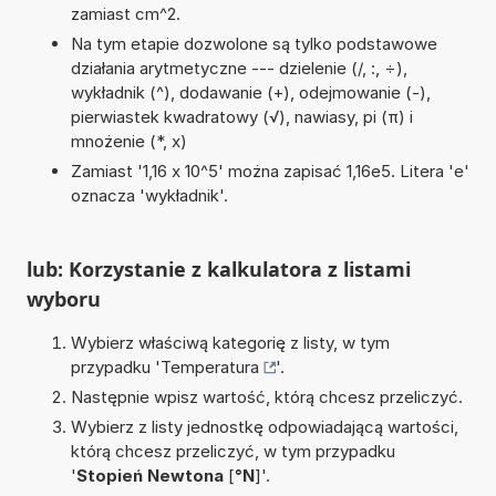
zamiast cm^2.
Na tym etapie dozwolone są tylko podstawowe
działania arytmetyczne --- dzielenie (/, :, ÷),
wykładnik (^), dodawanie (+), odejmowanie (-),
pierwiastek kwadratowy (√), nawiasy, pi (π) i
mnożenie (*, x)
Zamiast '1,16 x 10^5' można zapisać 1,16e5. Litera 'e'
oznacza 'wykładnik'.
lub: Korzystanie z kalkulatora z listami
wyboru
Wybierz właściwą kategorię z listy, w tym
przypadku '
Temperatura
'.
Następnie wpisz wartość, którą chcesz przeliczyć.
Wybierz z listy jednostkę odpowiadającą wartości,
którą chcesz przeliczyć, w tym przypadku
'
Stopień Newtona
[
°N
]'.