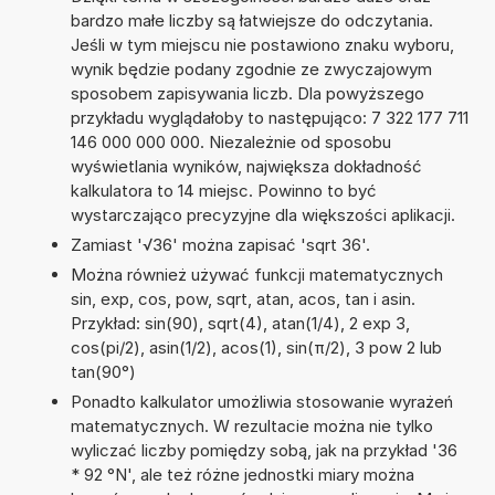
bardzo małe liczby są łatwiejsze do odczytania.
Jeśli w tym miejscu nie postawiono znaku wyboru,
wynik będzie podany zgodnie ze zwyczajowym
sposobem zapisywania liczb. Dla powyższego
przykładu wyglądałoby to następująco: 7 322 177 711
146 000 000 000. Niezależnie od sposobu
wyświetlania wyników, największa dokładność
kalkulatora to 14 miejsc. Powinno to być
wystarczająco precyzyjne dla większości aplikacji.
Zamiast '√36' można zapisać 'sqrt 36'.
Można również używać funkcji matematycznych
sin, exp, cos, pow, sqrt, atan, acos, tan i asin.
Przykład: sin(90), sqrt(4), atan(1/4), 2 exp 3,
cos(pi/2), asin(1/2), acos(1), sin(π/2), 3 pow 2 lub
tan(90°)
Ponadto kalkulator umożliwia stosowanie wyrażeń
matematycznych. W rezultacie można nie tylko
wyliczać liczby pomiędzy sobą, jak na przykład '36
* 92 °N', ale też różne jednostki miary można