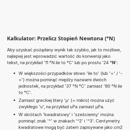
Kalkulator: Przelicz Stopień Newtona (°N)
Aby uzyskać pożądany wynik tak szybko, jak to możliwe,
najlepiej jest wprowadzić wartość do konwersji jako
tekst, na przykład '11 °N ile to °C' lub po prostu '24
°N
':
W większości przypadków słowo 'ile to' (lub '=' / '-
>') można pominąć między nazwami dwóch
jednostek, na przykład '37 °N °C' zamiast '80 °N ile
to °C'.
Zamiast greckiej litery 'µ' (= mikro) można użyć
zwykłego 'u', na przykład uPa zamiast µPa.
W skrótach 'kwadratowy' i 'sześcienny' można
pominąć znak '^' w znakach '^2' i '^3'. Centymetry
kwadratowe mogą być zatem zapisywane jako cm2