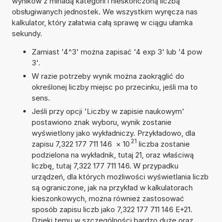
wyników z miriadą kategorii i nieskończoną liczbą
obsługiwanych jednostek. We wszystkim wyręcza nas
kalkulator, który załatwia całą sprawę w ciągu ułamka
sekundy.
Zamiast '4^3' można zapisać '4 exp 3' lub '4 pow
3'.
W razie potrzeby wynik można zaokrąglić do
określonej liczby miejsc po przecinku, jeśli ma to
sens.
Jeśli przy opcji 'Liczby w zapisie naukowym'
postawiono znak wyboru, wynik zostanie
wyświetlony jako wykładniczy. Przykładowo, dla
21
zapisu 7,322 177 711 146
×
10
liczba zostanie
podzielona na wykładnik, tutaj 21, oraz właściwą
liczbę, tutaj 7,322 177 711 146. W przypadku
urządzeń, dla których możliwości wyświetlania liczb
są ograniczone, jak na przykład w kalkulatorach
kieszonkowych, można również zastosować
sposób zapisu liczb jako 7,322 177 711 146 E+21.
Dzięki temu w szczególności bardzo duże oraz