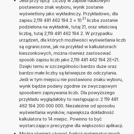
Jeśli przy opcji 'Liczby w zapisie naukowym'
postawiono znak wyboru, wynik zostanie
wyświetlony jako wykładniczy. Przykładowo, dla
21
zapisu 2,119 481 462 194 2
×
10
liczba zostanie
podzielona na wykładnik, tutaj 21, oraz właściwą
liczbę, tutaj 2,119 481 462 194 2. W przypadku
urządzeń, dla których możliwości wyświetlania liczb
są ograniczone, jak na przykład w kalkulatorach
kieszonkowych, można również zastosować
sposób zapisu liczb jako 2,119 481 462 194 2E+21.
Dzięki temu w szczególności bardzo duże oraz
bardzo małe liczby są łatwiejsze do odczytania.
Jeśli w tym miejscu nie postawiono znaku wyboru,
wynik będzie podany zgodnie ze zwyczajowym
sposobem zapisywania liczb. Dla powyższego
przykładu wyglądałoby to następująco: 2 119 481
462 194 200 000 000. Niezależnie od sposobu
wyświetlania wyników, największa dokładność
kalkulatora to 14 miejsc. Powinno to być
wystarczająco precyzyjne dla większości aplikacji.
Można również używać funkcji matematycznych