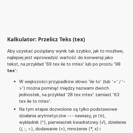
Kalkulator: Przelicz Teks (tex)
Aby uzyskać pożądany wynik tak szybko, jak to możliwe,
najlepiej jest wprowadzić wartość do konwersji jako
tekst, na przykład '69 tex ile to mtex' lub po prostu '98
tex
':
W większości przypadków słowo 'ile to' (lub '=' / '-
>') można pominąć między nazwami dwóch
jednostek, na przykład '28 tex mtex' zamiast '63
tex ile to mtex'.
Na tym etapie dozwolone są tylko podstawowe
działania arytmetyczne --- nawiasy, pi (π),
wykładnik (^), pierwiastek kwadratowy (√), dzielenie
(/, :, ÷), dodawanie (+), mnożenie (*, x) i