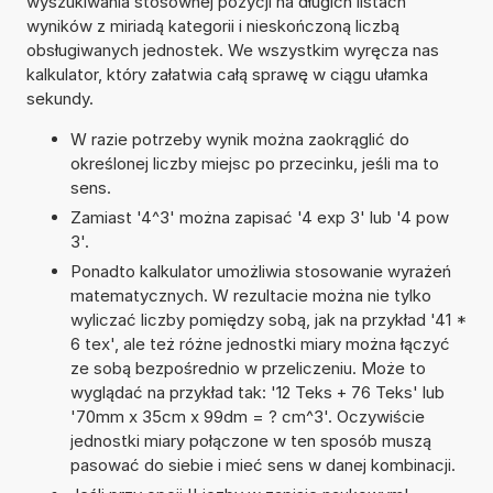
wyszukiwania stosownej pozycji na długich listach
wyników z miriadą kategorii i nieskończoną liczbą
obsługiwanych jednostek. We wszystkim wyręcza nas
kalkulator, który załatwia całą sprawę w ciągu ułamka
sekundy.
W razie potrzeby wynik można zaokrąglić do
określonej liczby miejsc po przecinku, jeśli ma to
sens.
Zamiast '4^3' można zapisać '4 exp 3' lub '4 pow
3'.
Ponadto kalkulator umożliwia stosowanie wyrażeń
matematycznych. W rezultacie można nie tylko
wyliczać liczby pomiędzy sobą, jak na przykład '41 *
6 tex', ale też różne jednostki miary można łączyć
ze sobą bezpośrednio w przeliczeniu. Może to
wyglądać na przykład tak: '12 Teks + 76 Teks' lub
'70mm x 35cm x 99dm = ? cm^3'. Oczywiście
jednostki miary połączone w ten sposób muszą
pasować do siebie i mieć sens w danej kombinacji.