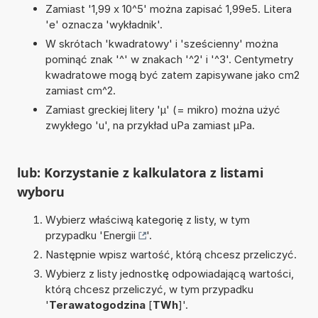
Zamiast '1,99 x 10^5' można zapisać 1,99e5. Litera
'e' oznacza 'wykładnik'.
W skrótach 'kwadratowy' i 'sześcienny' można
pominąć znak '^' w znakach '^2' i '^3'. Centymetry
kwadratowe mogą być zatem zapisywane jako cm2
zamiast cm^2.
Zamiast greckiej litery 'µ' (= mikro) można użyć
zwykłego 'u', na przykład uPa zamiast µPa.
lub: Korzystanie z kalkulatora z listami
wyboru
Wybierz właściwą kategorię z listy, w tym
przypadku '
Energii
'.
Następnie wpisz wartość, którą chcesz przeliczyć.
Wybierz z listy jednostkę odpowiadającą wartości,
którą chcesz przeliczyć, w tym przypadku
'
Terawatogodzina
[
TWh
]'.