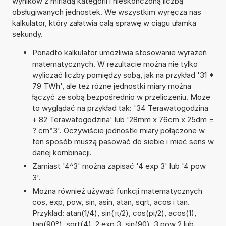
wyników z miriadą kategorii i nieskończoną liczbą
obsługiwanych jednostek. We wszystkim wyręcza nas
kalkulator, który załatwia całą sprawę w ciągu ułamka
sekundy.
Ponadto kalkulator umożliwia stosowanie wyrażeń
matematycznych. W rezultacie można nie tylko
wyliczać liczby pomiędzy sobą, jak na przykład '31 *
79 TWh', ale też różne jednostki miary można
łączyć ze sobą bezpośrednio w przeliczeniu. Może
to wyglądać na przykład tak: '34 Terawatogodzina
+ 82 Terawatogodzina' lub '28mm x 76cm x 25dm =
? cm^3'. Oczywiście jednostki miary połączone w
ten sposób muszą pasować do siebie i mieć sens w
danej kombinacji.
Zamiast '4^3' można zapisać '4 exp 3' lub '4 pow
3'.
Można również używać funkcji matematycznych
cos, exp, pow, sin, asin, atan, sqrt, acos i tan.
Przykład: atan(1/4), sin(π/2), cos(pi/2), acos(1),
tan(90°), sqrt(4), 2 exp 3, sin(90), 3 pow 2 lub