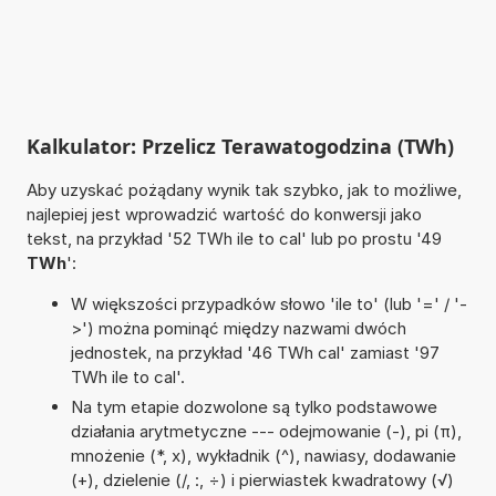
Kalkulator: Przelicz Terawatogodzina (TWh)
Aby uzyskać pożądany wynik tak szybko, jak to możliwe,
najlepiej jest wprowadzić wartość do konwersji jako
tekst, na przykład '52 TWh ile to cal' lub po prostu '49
TWh
':
W większości przypadków słowo 'ile to' (lub '=' / '-
>') można pominąć między nazwami dwóch
jednostek, na przykład '46 TWh cal' zamiast '97
TWh ile to cal'.
Na tym etapie dozwolone są tylko podstawowe
działania arytmetyczne --- odejmowanie (-), pi (π),
mnożenie (*, x), wykładnik (^), nawiasy, dodawanie
(+), dzielenie (/, :, ÷) i pierwiastek kwadratowy (√)