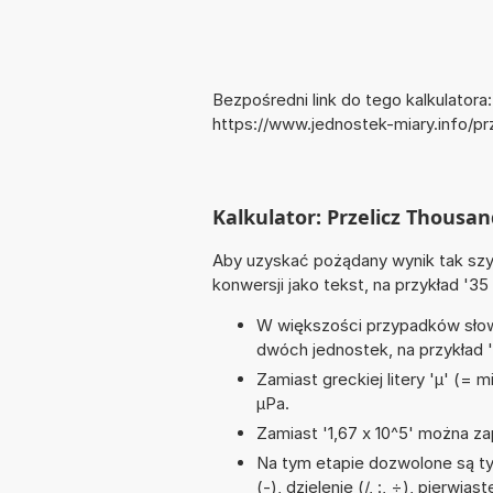
Bezpośredni link do tego kalkulatora:
https://www.jednostek-miary.info/p
Kalkulator: Przelicz Thousan
Aby uzyskać pożądany wynik tak szyb
konwersji jako tekst, na przykład '35
W większości przypadków słowo
dwóch jednostek, na przykład
Zamiast greckiej litery 'µ' (= 
µPa.
Zamiast '1,67 x 10^5' można zap
Na tym etapie dozwolone są t
(-), dzielenie (/, :, ÷), pierwia