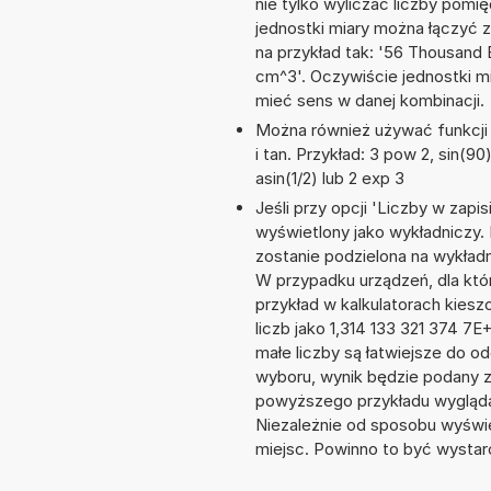
nie tylko wyliczać liczby pomię
jednostki miary można łączyć 
na przykład tak: '56 Thousand 
cm^3'. Oczywiście jednostki m
mieć sens w danej kombinacji.
Można również używać funkcji m
i tan. Przykład: 3 pow 2, sin(90)
asin(1/2) lub 2 exp 3
Jeśli przy opcji 'Liczby w zap
wyświetlony jako wykładniczy. 
zostanie podzielona na wykładnik
W przypadku urządzeń, dla któr
przykład w kalkulatorach kie
liczb jako 1,314 133 321 374 7
małe liczby są łatwiejsze do o
wyboru, wynik będzie podany 
powyższego przykładu wyglądał
Niezależnie od sposobu wyświe
miejsc. Powinno to być wystarc