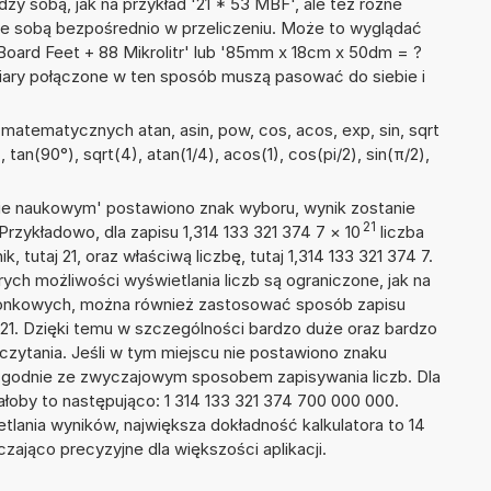
dzy sobą, jak na przykład '21 * 53 MBF', ale też różne
ze sobą bezpośrednio w przeliczeniu. Może to wyglądać
Board Feet + 88 Mikrolitr' lub '85mm x 18cm x 50dm = ?
iary połączone w ten sposób muszą pasować do siebie i
atematycznych atan, asin, pow, cos, acos, exp, sin, sqrt
, tan(90°), sqrt(4), atan(1/4), acos(1), cos(pi/2), sin(π/2),
isie naukowym' postawiono znak wyboru, wynik zostanie
21
Przykładowo, dla zapisu 1,314 133 321 374 7
×
10
liczba
, tutaj 21, oraz właściwą liczbę, tutaj 1,314 133 321 374 7.
ych możliwości wyświetlania liczb są ograniczone, jak na
szonkowych, można również zastosować sposób zapisu
E+21. Dzięki temu w szczególności bardzo duże oraz bardzo
dczytania. Jeśli w tym miejscu nie postawiono znaku
zgodnie ze zwyczajowym sposobem zapisywania liczb. Dla
oby to następująco: 1 314 133 321 374 700 000 000.
tlania wyników, największa dokładność kalkulatora to 14
zająco precyzyjne dla większości aplikacji.