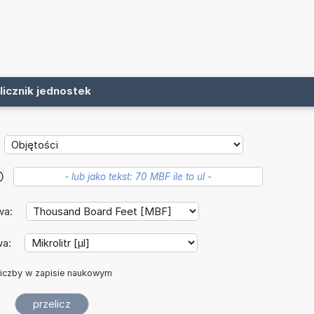
licznik jednostek
?
wa:
wa:
iczby w zapisie naukowym