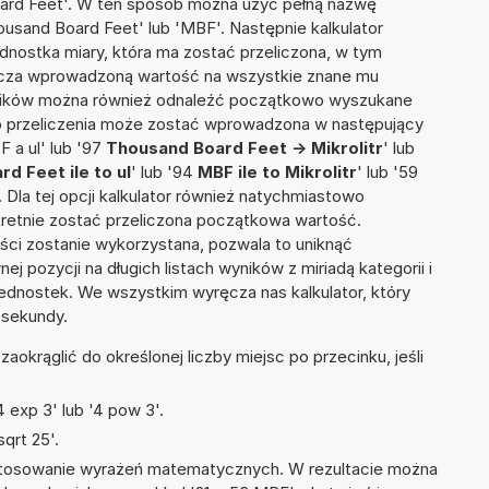
oard Feet'. W ten sposób można użyć pełną nazwę
housand Board Feet' lub 'MBF'. Następnie kalkulator
jednostka miary, która ma zostać przeliczona, w tym
licza wprowadzoną wartość na wszystkie znane mu
wyników można również odnaleźć początkowo wyszukane
do przeliczenia może zostać wprowadzona w następujący
F a ul' lub '97
Thousand Board Feet -> Mikrolitr
' lub
d Feet ile to ul
' lub '94
MBF ile to Mikrolitr
' lub '59
'. Dla tej opcji kalkulator również natychmiastowo
kretnie zostać przeliczona początkowa wartość.
ości zostanie wykorzystana, pozwala to uniknąć
pozycji na długich listach wyników z miriadą kategorii i
ednostek. We wszystkim wyręcza nas kalkulator, który
 sekundy.
okrąglić do określonej liczby miejsc po przecinku, jeśli
 exp 3' lub '4 pow 3'.
qrt 25'.
 stosowanie wyrażeń matematycznych. W rezultacie można