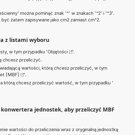
ścienny' można pominąć znak '^' w znakach '^2' i '^3'.
być zatem zapisywane jako cm2 zamiast cm^2.
ra z listami wyboru
isty, w tym przypadku '
Objętości
'.
ą chcesz przeliczyć.
wiadającą wartości, którą chcesz przeliczyć, w tym
eet [MBF]
'.
na którą chcesz przeliczyć wartość, w tym przypadku '
 konwertera jednostek, aby przeliczyć MBF
nie wartości do przeliczenia wraz z oryginalną jednostką