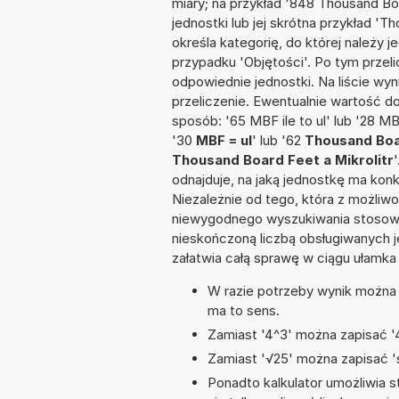
miary; na przykład '848 Thousand B
jednostki lub jej skrótna przykład 'T
określa kategorię, do której należy 
przypadku 'Objętości'. Po tym prze
odpowiednie jednostki. Na liście 
przeliczenie. Ewentualnie wartość 
sposób: '65 MBF ile to ul' lub '28 MB
'30
MBF = ul
' lub '62
Thousand Boar
Thousand Board Feet a Mikrolitr
odnajduje, na jaką jednostkę ma kon
Niezależnie od tego, która z możliw
niewygodnego wyszukiwania stosownej 
nieskończoną liczbą obsługiwanych j
załatwia całą sprawę w ciągu ułamka
W razie potrzeby wynik można za
ma to sens.
Zamiast '4^3' można zapisać '4
Zamiast '√25' można zapisać 's
Ponadto kalkulator umożliwia