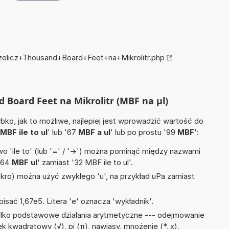
rzelicz+Thousand+Board+Feet+na+Mikrolitr.php
d Board Feet na Mikrolitr (MBF na µl)
ko, jak to możliwe, najlepiej jest wprowadzić wartość do
MBF ile to ul
' lub '67
MBF a ul
' lub po prostu '99
MBF
':
 'ile to' (lub '=' / '->') można pominąć między nazwami
 '64
MBF ul
' zamiast '32 MBF ile to ul'.
mikro) można użyć zwykłego 'u', na przykład uPa zamiast
isać 1,67e5. Litera 'e' oznacza 'wykładnik'.
ylko podstawowe działania arytmetyczne --- odejmowanie
stek kwadratowy (√), pi (π), nawiasy, mnożenie (*, x),