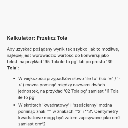
Kalkulator: Przelicz Tola
Aby uzyskać pożądany wynik tak szybko, jak to możliwe,
najlepiej jest wprowadzić wartość do konwersji jako
tekst, na przykład '95 Tola ile to pg' lub po prostu '39
Tola
':
W większości przypadków słowo 'ile to' (lub '=' / '-
>') można pominąć między nazwami dwóch
jednostek, na przykład '82 Tola pg' zamiast '11 Tola
ile to pg'.
W skrótach 'kwadratowy' i 'sześcienny' można
pominąć znak '^' w znakach '^2' i '^3'. Centymetry
kwadratowe mogą być zatem zapisywane jako cm2
zamiast cm^2.