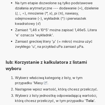
Na tym etapie dozwolone są tylko podstawowe
działania arytmetyczne --- dodawanie (+), dzielenie
(/, :, ÷), mnożenie (*, x), pi (π), nawiasy,
odejmowanie (-), wykładnik (^) i pierwiastek
kwadratowy (√)
Zamiast '1,46 x 10^5' można zapisać 1,46e5. Litera
'e' oznacza 'wykładnik'.
Zamiast greckiej litery 'µ' (= mikro) można użyć
zwykłego 'u', na przykład uPa zamiast µPa.
lub: Korzystanie z kalkulatora z listami
wyboru
Wybierz właściwą kategorię z listy, w tym
przypadku '
Masy
'.
Następnie wpisz wartość, którą chcesz przeliczyć.
Wybierz z listy jednostkę odpowiadającą wartości,
którą chcesz przeliczyć, w tym przypadku '
Tola
'.