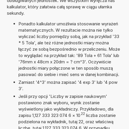
obsługiwanych jednostek. We wszystkim wyręcza nas
kalkulator, który załatwia całą sprawę w ciągu ułamka
sekundy.
Ponadto kalkulator umożliwia stosowanie wyrażeń
matematycznych. W rezultacie można nie tylko
wyliczać liczby pomiędzy sobą, jak na przykład '33
* 5 Tola', ale też różne jednostki miary można
łączyć ze sobą bezpośrednio w przeliczeniu. Może
to wyglądać na przykład tak: '89 Tola + 61 Tola' lub
'76mm x 48cm x 20dm = ? cm^3'. Oczywiście
jednostki miary połączone w ten sposób muszą
pasować do siebie i mieć sens w danej kombinacji.
Zamiast '4^3' można zapisać '4 exp 3' lub '4 pow
3'.
Jeśli przy opcji 'Liczby w zapisie naukowym'
postawiono znak wyboru, wynik zostanie
wyświetlony jako wykładniczy. Przykładowo, dla
22
zapisu 1,127 333 323 074 6
×
10
liczba zostanie
podzielona na wykładnik, tutaj 22, oraz właściwą
liczbę, tutaj 1,127 333 323 074 6. W przypadku