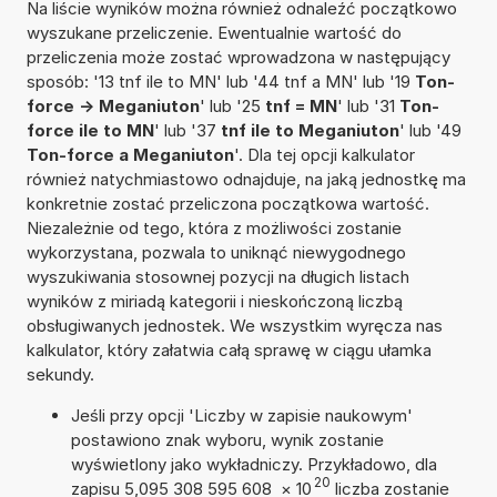
Na liście wyników można również odnaleźć początkowo
wyszukane przeliczenie. Ewentualnie wartość do
przeliczenia może zostać wprowadzona w następujący
sposób: '13 tnf ile to MN' lub '44 tnf a MN' lub '19
Ton-
force -> Meganiuton
' lub '25
tnf = MN
' lub '31
Ton-
force ile to MN
' lub '37
tnf ile to Meganiuton
' lub '49
Ton-force a Meganiuton
'. Dla tej opcji kalkulator
również natychmiastowo odnajduje, na jaką jednostkę ma
konkretnie zostać przeliczona początkowa wartość.
Niezależnie od tego, która z możliwości zostanie
wykorzystana, pozwala to uniknąć niewygodnego
wyszukiwania stosownej pozycji na długich listach
wyników z miriadą kategorii i nieskończoną liczbą
obsługiwanych jednostek. We wszystkim wyręcza nas
kalkulator, który załatwia całą sprawę w ciągu ułamka
sekundy.
Jeśli przy opcji 'Liczby w zapisie naukowym'
postawiono znak wyboru, wynik zostanie
wyświetlony jako wykładniczy. Przykładowo, dla
20
zapisu 5,095 308 595 608
×
10
liczba zostanie