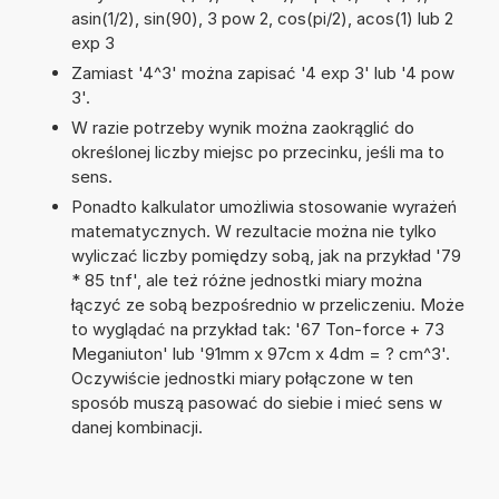
asin(1/2), sin(90), 3 pow 2, cos(pi/2), acos(1) lub 2
exp 3
Zamiast '4^3' można zapisać '4 exp 3' lub '4 pow
3'.
W razie potrzeby wynik można zaokrąglić do
określonej liczby miejsc po przecinku, jeśli ma to
sens.
Ponadto kalkulator umożliwia stosowanie wyrażeń
matematycznych. W rezultacie można nie tylko
wyliczać liczby pomiędzy sobą, jak na przykład '79
* 85 tnf', ale też różne jednostki miary można
łączyć ze sobą bezpośrednio w przeliczeniu. Może
to wyglądać na przykład tak: '67 Ton-force + 73
Meganiuton' lub '91mm x 97cm x 4dm = ? cm^3'.
Oczywiście jednostki miary połączone w ten
sposób muszą pasować do siebie i mieć sens w
danej kombinacji.