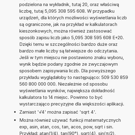
podzielona na wykładnik, tutaj 20, oraz właściwą
liczbę, tutaj 5,095 308 595 608. W przypadku
urządzeń, dla których możliwości wyświetlania liczb
są ograniczone, jak na przykład w kalkulatorach
kieszonkowych, można również zastosować
sposób zapisu liczb jako 5,095 308 595 608 E+20.
Dzięki temu w szczególności bardzo duże oraz
bardzo małe liczby są łatwiejsze do odczytania.
Jeśli w tym miejscu nie postawiono znaku wyboru,
wynik będzie podany zgodnie ze zwyczajowym
sposobem zapisywania liczb. Dla powyższego
przykładu wyglądałoby to następująco: 509 530 859
560 800 000 000. Niezależnie od sposobu
wyświetlania wyników, największa dokładność
kalkulatora to 14 miejsc. Powinno to być
wystarczająco precyzyjne dla większości aplikacji.
Zamiast '√4' można zapisać 'sqrt 4'.
Można również używać funkcji matematycznych
exp, asin, atan, cos, tan, acos, pow, sqrt i sin.
Przykład: atan(1/4), tan(90°), sqrt(4), sin(π/2),