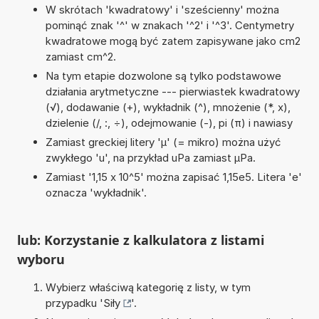
W skrótach 'kwadratowy' i 'sześcienny' można
pominąć znak '^' w znakach '^2' i '^3'. Centymetry
kwadratowe mogą być zatem zapisywane jako cm2
zamiast cm^2.
Na tym etapie dozwolone są tylko podstawowe
działania arytmetyczne --- pierwiastek kwadratowy
(√), dodawanie (+), wykładnik (^), mnożenie (*, x),
dzielenie (/, :, ÷), odejmowanie (-), pi (π) i nawiasy
Zamiast greckiej litery 'µ' (= mikro) można użyć
zwykłego 'u', na przykład uPa zamiast µPa.
Zamiast '1,15 x 10^5' można zapisać 1,15e5. Litera 'e'
oznacza 'wykładnik'.
lub: Korzystanie z kalkulatora z listami
wyboru
Wybierz właściwą kategorię z listy, w tym
przypadku '
Siły
'.