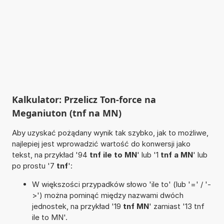
Kalkulator: Przelicz Ton-force na
Meganiuton (tnf na MN)
Aby uzyskać pożądany wynik tak szybko, jak to możliwe,
najlepiej jest wprowadzić wartość do konwersji jako
tekst, na przykład '94
tnf ile to MN
' lub '1
tnf a MN
' lub
po prostu '7
tnf
':
W większości przypadków słowo 'ile to' (lub '=' / '-
>') można pominąć między nazwami dwóch
jednostek, na przykład '19
tnf MN
' zamiast '13 tnf
ile to MN'.