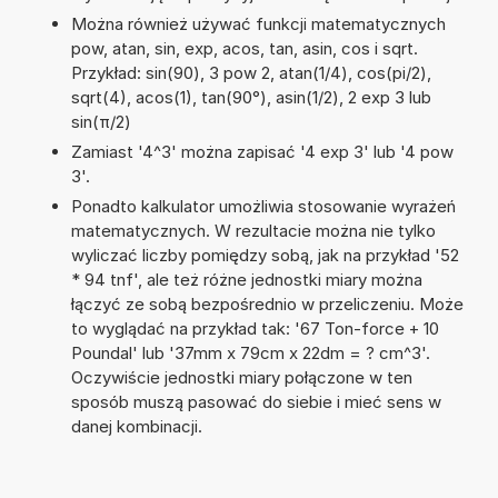
Można również używać funkcji matematycznych
pow, atan, sin, exp, acos, tan, asin, cos i sqrt.
Przykład: sin(90), 3 pow 2, atan(1/4), cos(pi/2),
sqrt(4), acos(1), tan(90°), asin(1/2), 2 exp 3 lub
sin(π/2)
Zamiast '4^3' można zapisać '4 exp 3' lub '4 pow
3'.
Ponadto kalkulator umożliwia stosowanie wyrażeń
matematycznych. W rezultacie można nie tylko
wyliczać liczby pomiędzy sobą, jak na przykład '52
* 94 tnf', ale też różne jednostki miary można
łączyć ze sobą bezpośrednio w przeliczeniu. Może
to wyglądać na przykład tak: '67 Ton-force + 10
Poundal' lub '37mm x 79cm x 22dm = ? cm^3'.
Oczywiście jednostki miary połączone w ten
sposób muszą pasować do siebie i mieć sens w
danej kombinacji.