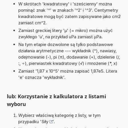
W skrótach 'kwadratowy' i 'sześcienny' można
pominąć znak '^' w znakach '^2' i '^3'. Centymetry
kwadratowe mogą być zatem zapisywane jako cm2
zamiast cm^2.
Zamiast greckiej litery 'µ' (= mikro) można użyć
zwykłego 'u', na przykład uPa zamiast µPa.
Na tym etapie dozwolone są tylko podstawowe
działania arytmetyczne --- wykładnik (^), nawiasy,
odejmowanie (-), pi (π), dodawanie (+), dzielenie (/,
:, ÷), pierwiastek kwadratowy (√) i mnożenie (*, x)
Zamiast '1,87 x 10^5' można zapisać 1,87e5. Litera
'e' oznacza 'wykładnik'.
lub: Korzystanie z kalkulatora z listami
wyboru
Wybierz właściwą kategorię z listy, w tym
przypadku '
Siły
'.