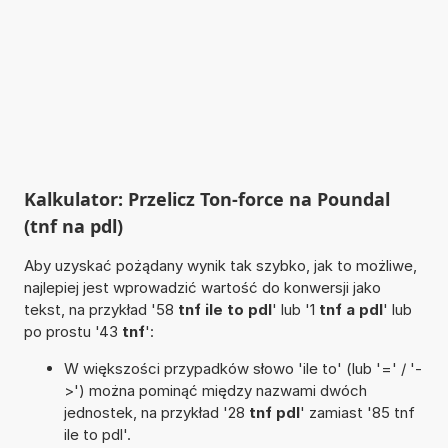
Kalkulator: Przelicz Ton-force na Poundal
(tnf na pdl)
Aby uzyskać pożądany wynik tak szybko, jak to możliwe,
najlepiej jest wprowadzić wartość do konwersji jako
tekst, na przykład '58
tnf ile to pdl
' lub '1
tnf a pdl
' lub
po prostu '43
tnf
':
W większości przypadków słowo 'ile to' (lub '=' / '-
>') można pominąć między nazwami dwóch
jednostek, na przykład '28
tnf pdl
' zamiast '85 tnf
ile to pdl'.