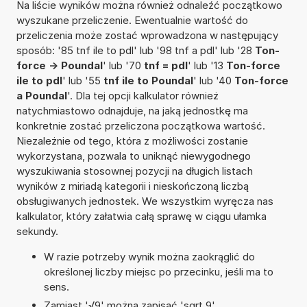
Na liście wyników można również odnaleźć początkowo
wyszukane przeliczenie. Ewentualnie wartość do
przeliczenia może zostać wprowadzona w następujący
sposób: '85 tnf ile to pdl' lub '98 tnf a pdl' lub '28
Ton-
force -> Poundal
' lub '70
tnf = pdl
' lub '13
Ton-force
ile to pdl
' lub '55
tnf ile to Poundal
' lub '40
Ton-force
a Poundal
'. Dla tej opcji kalkulator również
natychmiastowo odnajduje, na jaką jednostkę ma
konkretnie zostać przeliczona początkowa wartość.
Niezależnie od tego, która z możliwości zostanie
wykorzystana, pozwala to uniknąć niewygodnego
wyszukiwania stosownej pozycji na długich listach
wyników z miriadą kategorii i nieskończoną liczbą
obsługiwanych jednostek. We wszystkim wyręcza nas
kalkulator, który załatwia całą sprawę w ciągu ułamka
sekundy.
W razie potrzeby wynik można zaokrąglić do
określonej liczby miejsc po przecinku, jeśli ma to
sens.
Zamiast '√9' można zapisać 'sqrt 9'.