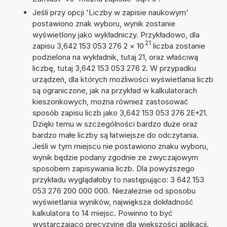
Jeśli przy opcji 'Liczby w zapisie naukowym'
postawiono znak wyboru, wynik zostanie
wyświetlony jako wykładniczy. Przykładowo, dla
21
zapisu 3,642 153 053 276 2
×
10
liczba zostanie
podzielona na wykładnik, tutaj 21, oraz właściwą
liczbę, tutaj 3,642 153 053 276 2. W przypadku
urządzeń, dla których możliwości wyświetlania liczb
są ograniczone, jak na przykład w kalkulatorach
kieszonkowych, można również zastosować
sposób zapisu liczb jako 3,642 153 053 276 2E+21.
Dzięki temu w szczególności bardzo duże oraz
bardzo małe liczby są łatwiejsze do odczytania.
Jeśli w tym miejscu nie postawiono znaku wyboru,
wynik będzie podany zgodnie ze zwyczajowym
sposobem zapisywania liczb. Dla powyższego
przykładu wyglądałoby to następująco: 3 642 153
053 276 200 000 000. Niezależnie od sposobu
wyświetlania wyników, największa dokładność
kalkulatora to 14 miejsc. Powinno to być
wystarczająco precyzyjne dla większości aplikacji.