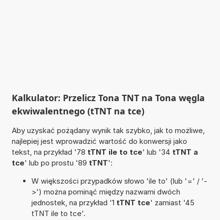
Kalkulator: Przelicz Tona TNT na Tona węgla
ekwiwalentnego (tTNT na tce)
Aby uzyskać pożądany wynik tak szybko, jak to możliwe,
najlepiej jest wprowadzić wartość do konwersji jako
tekst, na przykład '78
tTNT ile to tce
' lub '34
tTNT a
tce
' lub po prostu '89
tTNT
':
W większości przypadków słowo 'ile to' (lub '=' / '-
>') można pominąć między nazwami dwóch
jednostek, na przykład '1
tTNT tce
' zamiast '45
tTNT ile to tce'.