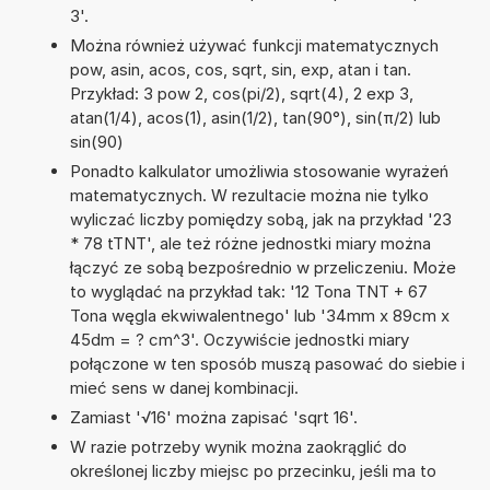
3'.
Można również używać funkcji matematycznych
pow, asin, acos, cos, sqrt, sin, exp, atan i tan.
Przykład: 3 pow 2, cos(pi/2), sqrt(4), 2 exp 3,
atan(1/4), acos(1), asin(1/2), tan(90°), sin(π/2) lub
sin(90)
Ponadto kalkulator umożliwia stosowanie wyrażeń
matematycznych. W rezultacie można nie tylko
wyliczać liczby pomiędzy sobą, jak na przykład '23
* 78 tTNT', ale też różne jednostki miary można
łączyć ze sobą bezpośrednio w przeliczeniu. Może
to wyglądać na przykład tak: '12 Tona TNT + 67
Tona węgla ekwiwalentnego' lub '34mm x 89cm x
45dm = ? cm^3'. Oczywiście jednostki miary
połączone w ten sposób muszą pasować do siebie i
mieć sens w danej kombinacji.
Zamiast '√16' można zapisać 'sqrt 16'.
W razie potrzeby wynik można zaokrąglić do
określonej liczby miejsc po przecinku, jeśli ma to