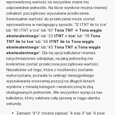
wprowadzoną wartość na wszystkie znane mu
odpowiednie jednostki. Na liście wyników można również
odnaleźć początkowo wyszukane przeliczenie.
Ewentualnie wartość do przeliczenia może zostać
wprowadzona w następujący sposób: '12 tTNT ile to tce'
lub '90 tTNT a tce' lub '67
Tona TNT -> Tona węgla
ekwiwalentnego
' lub '23
tTNT = tce
' lub '78
Tona
TNT ile to tce
' lub '34
tTNT ile to Tona węgla
ekwiwalentnego
' lub '45
Tona TNT a Tona węgla
ekwiwalentnego
'. Dla tej opcji kalkulator również
natychmiastowo odnajduje, na jaką jednostkę ma
konkretnie zostać przeliczona początkowa wartość.
Niezależnie od tego, która z możliwości zostanie
wykorzystana, pozwala to uniknąć niewygodnego
wyszukiwania stosownej pozycji na długich listach
wyników z miriadą kategorii i nieskończoną liczbą
obsługiwanych jednostek. We wszystkim wyręcza nas
kalkulator, który załatwia całą sprawę w ciągu ułamka
sekundy.
Zamiast '4^3' można zapisać '4 exp 3' lub '4 pow