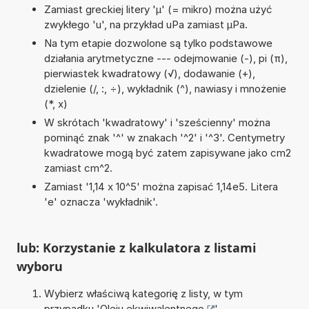
Zamiast greckiej litery 'µ' (= mikro) można użyć
zwykłego 'u', na przykład uPa zamiast µPa.
Na tym etapie dozwolone są tylko podstawowe
działania arytmetyczne --- odejmowanie (-), pi (π),
pierwiastek kwadratowy (√), dodawanie (+),
dzielenie (/, :, ÷), wykładnik (^), nawiasy i mnożenie
(*, x)
W skrótach 'kwadratowy' i 'sześcienny' można
pominąć znak '^' w znakach '^2' i '^3'. Centymetry
kwadratowe mogą być zatem zapisywane jako cm2
zamiast cm^2.
Zamiast '1,14 x 10^5' można zapisać 1,14e5. Litera
'e' oznacza 'wykładnik'.
lub: Korzystanie z kalkulatora z listami
wyboru
Wybierz właściwą kategorię z listy, w tym
przypadku '
Oleju ekwiwalentnego
'.