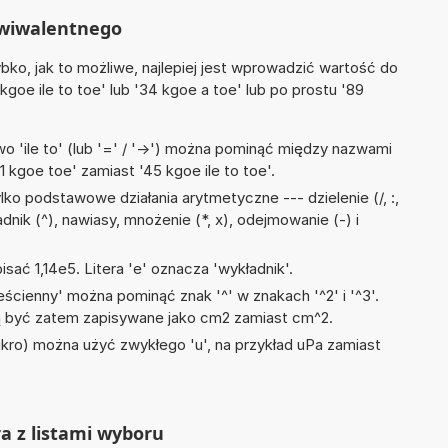
ekwiwalentnego
ko, jak to możliwe, najlepiej jest wprowadzić wartość do
 kgoe ile to toe' lub '34 kgoe a toe' lub po prostu '89
 'ile to' (lub '=' / '->') można pominąć między nazwami
 kgoe toe' zamiast '45 kgoe ile to toe'.
ko podstawowe działania arytmetyczne --- dzielenie (/, :,
adnik (^), nawiasy, mnożenie (*, x), odejmowanie (-) i
isać 1,14e5. Litera 'e' oznacza 'wykładnik'.
ścienny' można pominąć znak '^' w znakach '^2' i '^3'.
być zatem zapisywane jako cm2 zamiast cm^2.
mikro) można użyć zwykłego 'u', na przykład uPa zamiast
ra z listami wyboru