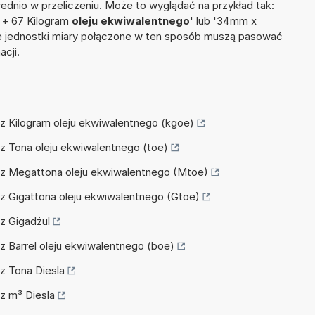
dnio w przeliczeniu. Może to wyglądać na przykład tak:
+ 67 Kilogram
oleju ekwiwalentnego
' lub '34mm x
 jednostki miary połączone w ten sposób muszą pasować
acji.
icz Kilogram oleju ekwiwalentnego (kgoe)
icz Tona oleju ekwiwalentnego (toe)
icz Megattona oleju ekwiwalentnego (Mtoe)
icz Gigattona oleju ekwiwalentnego (Gtoe)
cz Gigadżul
icz Barrel oleju ekwiwalentnego (boe)
cz Tona Diesla
cz m³ Diesla