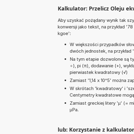
Kalkulator: Przelicz Oleju 
Aby uzyskać pożądany wynik tak szyb
konwersji jako tekst, na przykład '78
kgoe':
W większości przypadków słowo
dwóch jednostek, na przykład '1
Na tym etapie dozwolone są tyl
÷), pi (π), dodawanie (+), wykł
pierwiastek kwadratowy (√)
Zamiast '1,14 x 10^5' można zap
W skrótach 'kwadratowy' i 'sze
Centymetry kwadratowe mogą 
Zamiast greckiej litery 'µ' (= 
µPa.
lub: Korzystanie z kalkulato