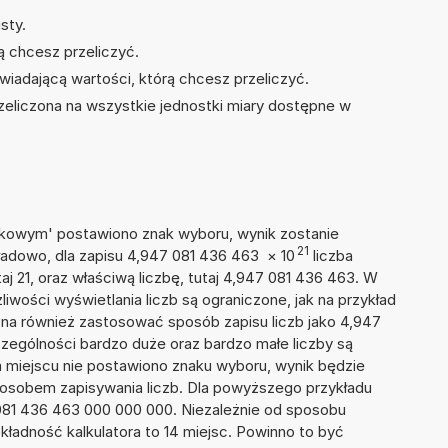
sty.
ą chcesz przeliczyć.
wiadającą wartości, którą chcesz przeliczyć.
zeliczona na wszystkie jednostki miary dostępne w
naukowym' postawiono znak wyboru, wynik zostanie
21
kładowo, dla zapisu 4,947 081 436 463
×
10
liczba
aj 21, oraz właściwą liczbę, tutaj 4,947 081 436 463. W
iwości wyświetlania liczb są ograniczone, jak na przykład
na również zastosować sposób zapisu liczb jako 4,947
zególności bardzo duże oraz bardzo małe liczby są
ym miejscu nie postawiono znaku wyboru, wynik będzie
sobem zapisywania liczb. Dla powyższego przykładu
081 436 463 000 000 000. Niezależnie od sposobu
kładność kalkulatora to 14 miejsc. Powinno to być