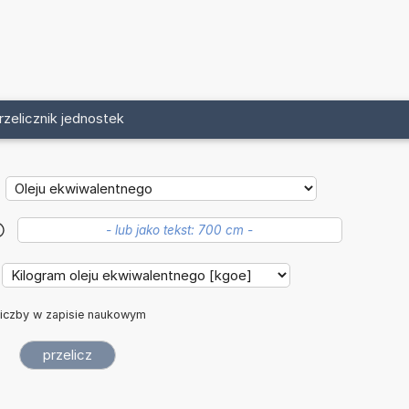
rzelicznik jednostek
?
iczby w zapisie naukowym