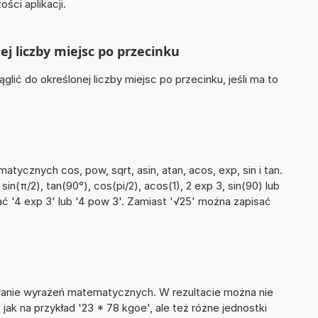
ści aplikacji.
ej liczby miejsc po przecinku
lić do określonej liczby miejsc po przecinku, jeśli ma to
ycznych cos, pow, sqrt, asin, atan, acos, exp, sin i tan.
 sin(π/2), tan(90°), cos(pi/2), acos(1), 2 exp 3, sin(90) lub
ać '4 exp 3' lub '4 pow 3'. Zamiast '√25' można zapisać
wanie wyrażeń matematycznych. W rezultacie można nie
jak na przykład '23 * 78 kgoe', ale też różne jednostki