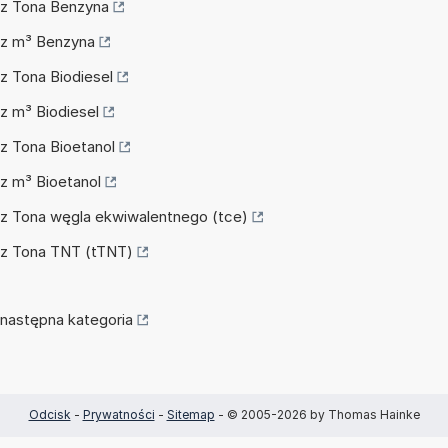
icz Tona Benzyna
icz m³ Benzyna
cz Tona Biodiesel
cz m³ Biodiesel
cz Tona Bioetanol
cz m³ Bioetanol
icz Tona węgla ekwiwalentnego (tce)
icz Tona TNT (tTNT)
następna kategoria
Odcisk
-
Prywatności
-
Sitemap
- © 2005-2026 by Thomas Hainke