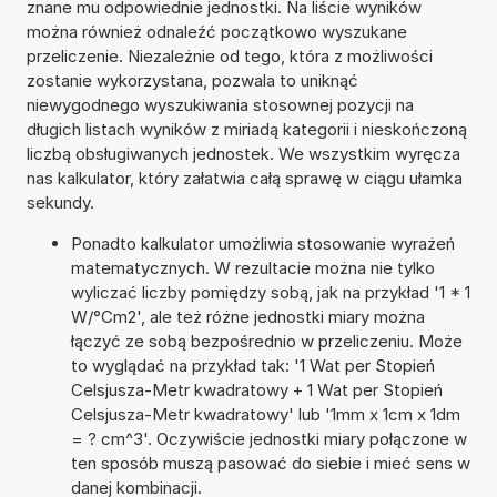
znane mu odpowiednie jednostki. Na liście wyników
można również odnaleźć początkowo wyszukane
przeliczenie. Niezależnie od tego, która z możliwości
zostanie wykorzystana, pozwala to uniknąć
niewygodnego wyszukiwania stosownej pozycji na
długich listach wyników z miriadą kategorii i nieskończoną
liczbą obsługiwanych jednostek. We wszystkim wyręcza
nas kalkulator, który załatwia całą sprawę w ciągu ułamka
sekundy.
Ponadto kalkulator umożliwia stosowanie wyrażeń
matematycznych. W rezultacie można nie tylko
wyliczać liczby pomiędzy sobą, jak na przykład '1 * 1
W/°Cm2', ale też różne jednostki miary można
łączyć ze sobą bezpośrednio w przeliczeniu. Może
to wyglądać na przykład tak: '1 Wat per Stopień
Celsjusza-Metr kwadratowy + 1 Wat per Stopień
Celsjusza-Metr kwadratowy' lub '1mm x 1cm x 1dm
= ? cm^3'. Oczywiście jednostki miary połączone w
ten sposób muszą pasować do siebie i mieć sens w
danej kombinacji.