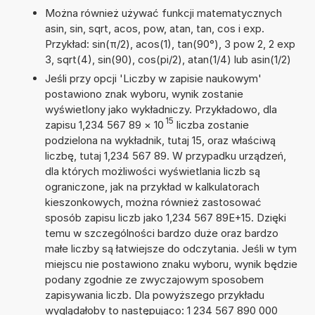
Można również używać funkcji matematycznych
asin, sin, sqrt, acos, pow, atan, tan, cos i exp.
Przykład: sin(π/2), acos(1), tan(90°), 3 pow 2, 2 exp
3, sqrt(4), sin(90), cos(pi/2), atan(1/4) lub asin(1/2)
Jeśli przy opcji 'Liczby w zapisie naukowym'
postawiono znak wyboru, wynik zostanie
wyświetlony jako wykładniczy. Przykładowo, dla
15
zapisu 1,234 567 89
×
10
liczba zostanie
podzielona na wykładnik, tutaj 15, oraz właściwą
liczbę, tutaj 1,234 567 89. W przypadku urządzeń,
dla których możliwości wyświetlania liczb są
ograniczone, jak na przykład w kalkulatorach
kieszonkowych, można również zastosować
sposób zapisu liczb jako 1,234 567 89E+15. Dzięki
temu w szczególności bardzo duże oraz bardzo
małe liczby są łatwiejsze do odczytania. Jeśli w tym
miejscu nie postawiono znaku wyboru, wynik będzie
podany zgodnie ze zwyczajowym sposobem
zapisywania liczb. Dla powyższego przykładu
wyglądałoby to następująco: 1 234 567 890 000