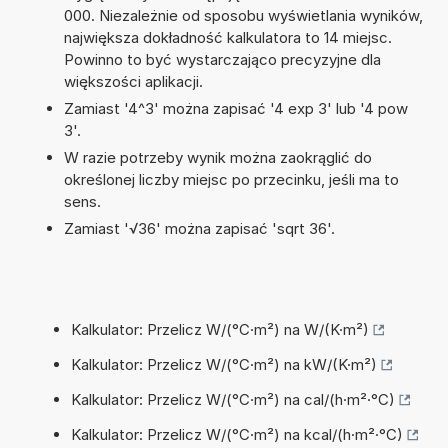
000. Niezależnie od sposobu wyświetlania wyników,
największa dokładność kalkulatora to 14 miejsc.
Powinno to być wystarczająco precyzyjne dla
większości aplikacji.
Zamiast '4^3' można zapisać '4 exp 3' lub '4 pow
3'.
W razie potrzeby wynik można zaokrąglić do
określonej liczby miejsc po przecinku, jeśli ma to
sens.
Zamiast '√36' można zapisać 'sqrt 36'.
Kalkulator: Przelicz W/(°C·m²) na W/(K·m²)
Kalkulator: Przelicz W/(°C·m²) na kW/(K·m²)
Kalkulator: Przelicz W/(°C·m²) na cal/(h·m²·°C)
Kalkulator: Przelicz W/(°C·m²) na kcal/(h·m²·°C)