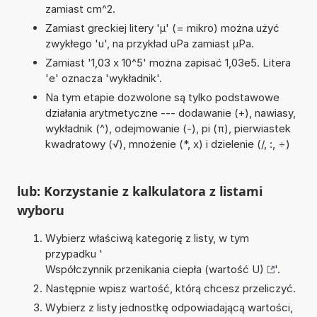
zamiast cm^2.
Zamiast greckiej litery 'µ' (= mikro) można użyć
zwykłego 'u', na przykład uPa zamiast µPa.
Zamiast '1,03 x 10^5' można zapisać 1,03e5. Litera
'e' oznacza 'wykładnik'.
Na tym etapie dozwolone są tylko podstawowe
działania arytmetyczne --- dodawanie (+), nawiasy,
wykładnik (^), odejmowanie (-), pi (π), pierwiastek
kwadratowy (√), mnożenie (*, x) i dzielenie (/, :, ÷)
lub: Korzystanie z kalkulatora z listami
wyboru
Wybierz właściwą kategorię z listy, w tym
przypadku '
Współczynnik przenikania ciepła (wartość U)
'.
Następnie wpisz wartość, którą chcesz przeliczyć.
Wybierz z listy jednostkę odpowiadającą wartości,