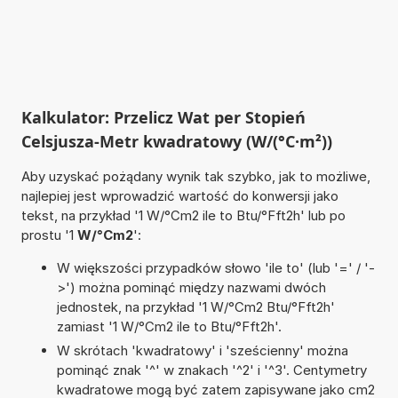
Kalkulator: Przelicz Wat per Stopień
Celsjusza-Metr kwadratowy (W/(°C·m²))
Aby uzyskać pożądany wynik tak szybko, jak to możliwe,
najlepiej jest wprowadzić wartość do konwersji jako
tekst, na przykład '1 W/°Cm2 ile to Btu/°Fft2h' lub po
prostu '1
W/°Cm2
':
W większości przypadków słowo 'ile to' (lub '=' / '-
>') można pominąć między nazwami dwóch
jednostek, na przykład '1 W/°Cm2 Btu/°Fft2h'
zamiast '1 W/°Cm2 ile to Btu/°Fft2h'.
W skrótach 'kwadratowy' i 'sześcienny' można
pominąć znak '^' w znakach '^2' i '^3'. Centymetry
kwadratowe mogą być zatem zapisywane jako cm2