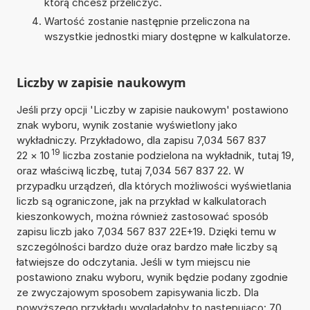
którą chcesz przeliczyć.
Wartość zostanie następnie przeliczona na
wszystkie jednostki miary dostępne w kalkulatorze.
Liczby w zapisie naukowym
Jeśli przy opcji 'Liczby w zapisie naukowym' postawiono
znak wyboru, wynik zostanie wyświetlony jako
wykładniczy. Przykładowo, dla zapisu 7,034 567 837
19
22
×
10
liczba zostanie podzielona na wykładnik, tutaj 19,
oraz właściwą liczbę, tutaj 7,034 567 837 22. W
przypadku urządzeń, dla których możliwości wyświetlania
liczb są ograniczone, jak na przykład w kalkulatorach
kieszonkowych, można również zastosować sposób
zapisu liczb jako 7,034 567 837 22E+19. Dzięki temu w
szczególności bardzo duże oraz bardzo małe liczby są
łatwiejsze do odczytania. Jeśli w tym miejscu nie
postawiono znaku wyboru, wynik będzie podany zgodnie
ze zwyczajowym sposobem zapisywania liczb. Dla
powyższego przykładu wyglądałoby to następująco: 70