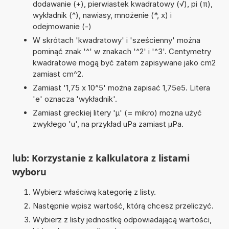
dodawanie (+), pierwiastek kwadratowy (√), pi (π),
wykładnik (^), nawiasy, mnożenie (*, x) i
odejmowanie (-)
W skrótach 'kwadratowy' i 'sześcienny' można
pominąć znak '^' w znakach '^2' i '^3'. Centymetry
kwadratowe mogą być zatem zapisywane jako cm2
zamiast cm^2.
Zamiast '1,75 x 10^5' można zapisać 1,75e5. Litera
'e' oznacza 'wykładnik'.
Zamiast greckiej litery 'µ' (= mikro) można użyć
zwykłego 'u', na przykład uPa zamiast µPa.
lub: Korzystanie z kalkulatora z listami
wyboru
Wybierz właściwą kategorię z listy.
Następnie wpisz wartość, którą chcesz przeliczyć.
Wybierz z listy jednostkę odpowiadającą wartości,