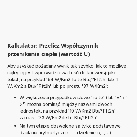
Kalkulator: Przelicz Współczynnik
przenikania ciepła (wartość U)
Aby uzyskać pożądany wynik tak szybko, jak to możliwe,
najlepiej jest wprowadzić wartość do konwersji jako
tekst, na przykład '64 W/Km2 ile to Btu/°Fft2h' lub '1
W/Km2 a Btu/°Fft2h' lub po prostu '37 W/Km2':
W większości przypadków słowo 'ile to' (lub '=' / '-
>') można pominąć między nazwami dwóch
jednostek, na przykład '10 W/Km2 Btu/°Fft2h'
zamiast '73 W/Km2 ile to Btu/°Fft2h'.
Na tym etapie dozwolone są tylko podstawowe
działania arytmetyczne --- dzielenie (/, :, ÷),