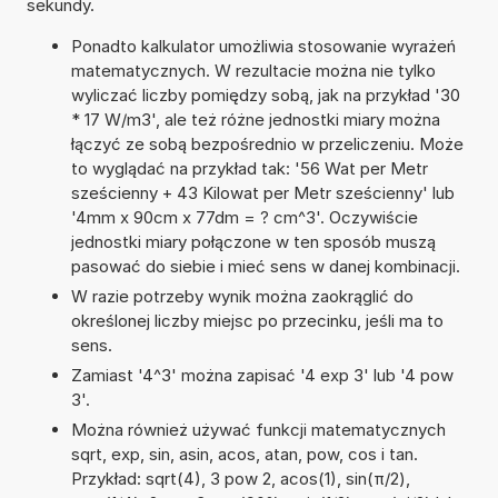
sekundy.
Ponadto kalkulator umożliwia stosowanie wyrażeń
matematycznych. W rezultacie można nie tylko
wyliczać liczby pomiędzy sobą, jak na przykład '30
* 17 W/m3', ale też różne jednostki miary można
łączyć ze sobą bezpośrednio w przeliczeniu. Może
to wyglądać na przykład tak: '56 Wat per Metr
sześcienny + 43 Kilowat per Metr sześcienny' lub
'4mm x 90cm x 77dm = ? cm^3'. Oczywiście
jednostki miary połączone w ten sposób muszą
pasować do siebie i mieć sens w danej kombinacji.
W razie potrzeby wynik można zaokrąglić do
określonej liczby miejsc po przecinku, jeśli ma to
sens.
Zamiast '4^3' można zapisać '4 exp 3' lub '4 pow
3'.
Można również używać funkcji matematycznych
sqrt, exp, sin, asin, acos, atan, pow, cos i tan.
Przykład: sqrt(4), 3 pow 2, acos(1), sin(π/2),