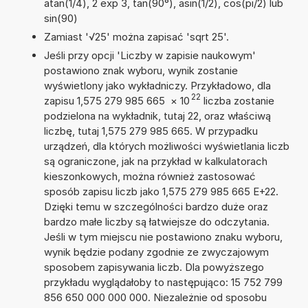
atan(1/4), 2 exp 3, tan(90°), asin(1/2), cos(pi/2) lub
sin(90)
Zamiast '√25' można zapisać 'sqrt 25'.
Jeśli przy opcji 'Liczby w zapisie naukowym'
postawiono znak wyboru, wynik zostanie
wyświetlony jako wykładniczy. Przykładowo, dla
22
zapisu 1,575 279 985 665
×
10
liczba zostanie
podzielona na wykładnik, tutaj 22, oraz właściwą
liczbę, tutaj 1,575 279 985 665. W przypadku
urządzeń, dla których możliwości wyświetlania liczb
są ograniczone, jak na przykład w kalkulatorach
kieszonkowych, można również zastosować
sposób zapisu liczb jako 1,575 279 985 665 E+22.
Dzięki temu w szczególności bardzo duże oraz
bardzo małe liczby są łatwiejsze do odczytania.
Jeśli w tym miejscu nie postawiono znaku wyboru,
wynik będzie podany zgodnie ze zwyczajowym
sposobem zapisywania liczb. Dla powyższego
przykładu wyglądałoby to następująco: 15 752 799
856 650 000 000 000. Niezależnie od sposobu