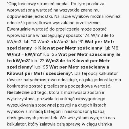
'Objętościowy strumień ciepła'. Po tym przelicza
wprowadzoną wartość na wszystkie znane mu
odpowiednie jednostki. Na liście wyników można również
odnaleźć początkowo wyszukane przeliczenie.
Ewentualnie wartość do przeliczenia może zostać
wprowadzona w następujący sposób: '74 W/m3 ile to
kW/m3' lub '10 W/m3 a kW/m3' lub '61
Wat per Metr
sześcienny -> Kilowat per Metr sześcienny
' lub '48
W/m3 = kW/m3
' lub '35
Wat per Metr sześcienny ile
to kW/m3
' lub '22
W/m3 ile to Kilowat per Metr
sześcienny
' lub '95
Wat per Metr sześcienny a
Kilowat per Metr sześcienny
'. Dla tej opcji kalkulator
również natychmiastowo odnajduje, na jaką jednostkę ma
konkretnie zostać przeliczona początkowa wartość.
Niezależnie od tego, która z możliwości zostanie
wykorzystana, pozwala to uniknąć niewygodnego
wyszukiwania stosownej pozycji na długich listach
wyników z miriadą kategorii i nieskończoną liczbą
obsługiwanych jednostek. We wszystkim wyręcza nas
kalkulator, który załatwia całą sprawę w ciągu ułamka