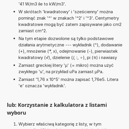
'41 W/m3 ile to kW/m3'.
W skrótach 'kwadratowy' i 'sześcienny' można
pominąć znak '^' w znakach '^2' i '^3'. Centymetry
kwadratowe mogą być zatem zapisywane jako cm2
zamiast cm^2.
Na tym etapie dozwolone są tylko podstawowe
działania arytmetyczne --- wykładnik (^), dodawanie
(+), mnożenie (*, x), odejmowanie (-), pierwiastek
kwadratowy (√), dzielenie (/, :, ÷), pi (π) i nawiasy
Zamiast greckiej litery 'µ' (= mikro) można użyć
zwykłego 'u', na przykład uPa zamiast µPa.
Zamiast '1,76 x 10^5' można zapisać 1,76e5. Litera
'e' oznacza 'wykładnik'.
lub: Korzystanie z kalkulatora z listami
wyboru
Wybierz właściwą kategorię z listy, w tym