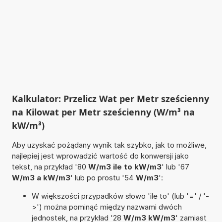
Kalkulator: Przelicz Wat per Metr sześcienny
na Kilowat per Metr sześcienny (W/m³ na
kW/m³)
Aby uzyskać pożądany wynik tak szybko, jak to możliwe,
najlepiej jest wprowadzić wartość do konwersji jako
tekst, na przykład '80
W/m3 ile to kW/m3
' lub '67
W/m3 a kW/m3
' lub po prostu '54
W/m3
':
W większości przypadków słowo 'ile to' (lub '=' / '-
>') można pominąć między nazwami dwóch
jednostek, na przykład '28
W/m3 kW/m3
' zamiast