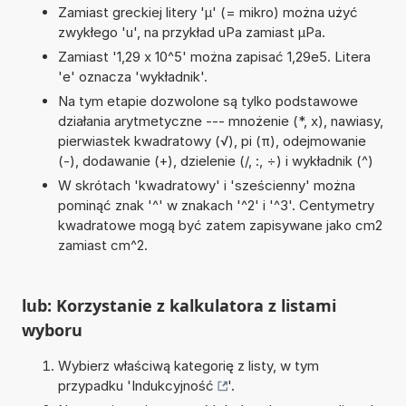
Zamiast greckiej litery 'µ' (= mikro) można użyć
zwykłego 'u', na przykład uPa zamiast µPa.
Zamiast '1,29 x 10^5' można zapisać 1,29e5. Litera
'e' oznacza 'wykładnik'.
Na tym etapie dozwolone są tylko podstawowe
działania arytmetyczne --- mnożenie (*, x), nawiasy,
pierwiastek kwadratowy (√), pi (π), odejmowanie
(-), dodawanie (+), dzielenie (/, :, ÷) i wykładnik (^)
W skrótach 'kwadratowy' i 'sześcienny' można
pominąć znak '^' w znakach '^2' i '^3'. Centymetry
kwadratowe mogą być zatem zapisywane jako cm2
zamiast cm^2.
lub: Korzystanie z kalkulatora z listami
wyboru
Wybierz właściwą kategorię z listy, w tym
przypadku '
Indukcyjność
'.