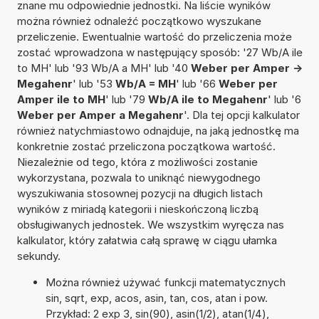
znane mu odpowiednie jednostki. Na liście wyników
można również odnaleźć początkowo wyszukane
przeliczenie. Ewentualnie wartość do przeliczenia może
zostać wprowadzona w następujący sposób: '27 Wb/A ile
to MH' lub '93 Wb/A a MH' lub '40
Weber per Amper ->
Megahenr
' lub '53
Wb/A = MH
' lub '66
Weber per
Amper ile to MH
' lub '79
Wb/A ile to Megahenr
' lub '6
Weber per Amper a Megahenr
'. Dla tej opcji kalkulator
również natychmiastowo odnajduje, na jaką jednostkę ma
konkretnie zostać przeliczona początkowa wartość.
Niezależnie od tego, która z możliwości zostanie
wykorzystana, pozwala to uniknąć niewygodnego
wyszukiwania stosownej pozycji na długich listach
wyników z miriadą kategorii i nieskończoną liczbą
obsługiwanych jednostek. We wszystkim wyręcza nas
kalkulator, który załatwia całą sprawę w ciągu ułamka
sekundy.
Można również używać funkcji matematycznych
sin, sqrt, exp, acos, asin, tan, cos, atan i pow.
Przykład: 2 exp 3, sin(90), asin(1/2), atan(1/4),