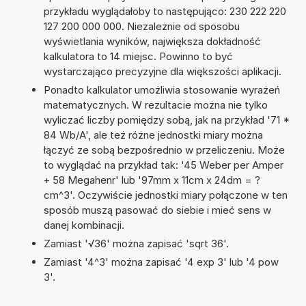
przykładu wyglądałoby to następująco: 230 222 220
127 200 000 000. Niezależnie od sposobu
wyświetlania wyników, największa dokładność
kalkulatora to 14 miejsc. Powinno to być
wystarczająco precyzyjne dla większości aplikacji.
Ponadto kalkulator umożliwia stosowanie wyrażeń
matematycznych. W rezultacie można nie tylko
wyliczać liczby pomiędzy sobą, jak na przykład '71 *
84 Wb/A', ale też różne jednostki miary można
łączyć ze sobą bezpośrednio w przeliczeniu. Może
to wyglądać na przykład tak: '45 Weber per Amper
+ 58 Megahenr' lub '97mm x 11cm x 24dm = ?
cm^3'. Oczywiście jednostki miary połączone w ten
sposób muszą pasować do siebie i mieć sens w
danej kombinacji.
Zamiast '√36' można zapisać 'sqrt 36'.
Zamiast '4^3' można zapisać '4 exp 3' lub '4 pow
3'.