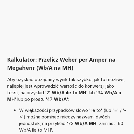
Kalkulator: Przelicz Weber per Amper na
Megahenr (Wb/A na MH)
Aby uzyskać pożądany wynik tak szybko, jak to możliwe,
najlepiej jest wprowadzić wartość do konwersji jako
tekst, na przykład '21
Wb/A ile to MH
' lub '34
Wb/A a
MH
' lub po prostu '47
Wb/A
':
W większości przypadków słowo 'ile to' (lub '=' / '-
>') można pominąć między nazwami dwóch
jednostek, na przykład '73
Wb/A MH
' zamiast '60
Wb/A ile to MH'.