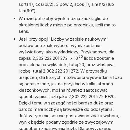
sqrt(4), cos(pi/2), 3 pow 2, acos(1), sin(π/2) lub
tan(90°)
W razie potrzeby wynik można zaokrąglić do
określonej liczby miejsc po przecinku, jeśli ma to
sens.
Jeśli przy opcji 'Liczby w zapisie naukowym'
postawiono znak wyboru, wynik zostanie
wyświetlony jako wykładniczy. Przykładowo, dla
20
zapisu 2,302 222 201 272
×
10
liczba zostanie
podzielona na wykładnik, tutaj 20, oraz właściwą
liczbę, tutaj 2,302 222 201 272. W przypadku
urządzeń, dla których możliwości wyświetlania liczb
są ograniczone, jak na przykład w kalkulatorach
kieszonkowych, można również zastosować
sposób zapisu liczb jako 2,302 222 201 272 E+20.
Dzięki temu w szczególności bardzo duże oraz
bardzo małe liczby są łatwiejsze do odczytania.
Jeśli w tym miejscu nie postawiono znaku wyboru,
wynik będzie podany zgodnie ze zwyczajowym
sposobem zapisywania liczb. Dla powyższego