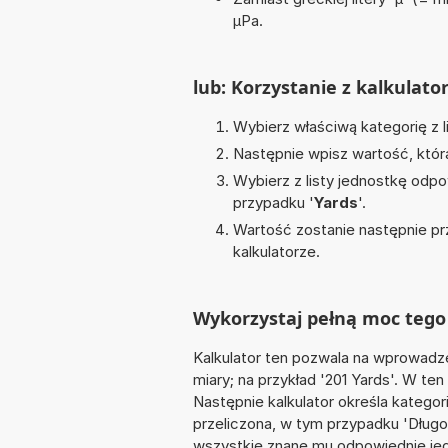
µPa.
lub: Korzystanie z kalkulato
Wybierz właściwą kategorię z l
Następnie wpisz wartość, któr
Wybierz z listy jednostkę odpo
przypadku '
Yards
'.
Wartość zostanie następnie pr
kalkulatorze.
Wykorzystaj pełną moc tego 
Kalkulator ten pozwala na wprowadze
miary; na przykład '201 Yards'. W te
Następnie kalkulator określa kategor
przeliczona, w tym przypadku 'Dług
wszystkie znane mu odpowiednie jed