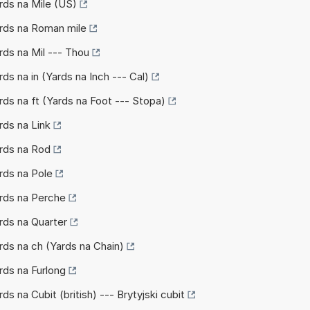
ards na Mile (US)
ards na Roman mile
ards na Mil --- Thou
rds na in (Yards na Inch --- Cal)
ards na ft (Yards na Foot --- Stopa)
rds na Link
ards na Rod
ards na Pole
ards na Perche
ards na Quarter
ards na ch (Yards na Chain)
ards na Furlong
rds na Cubit (british) --- Brytyjski cubit