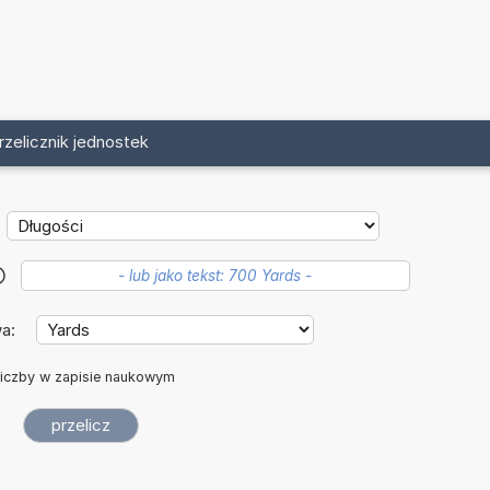
rzelicznik jednostek
?
wa:
iczby w zapisie naukowym