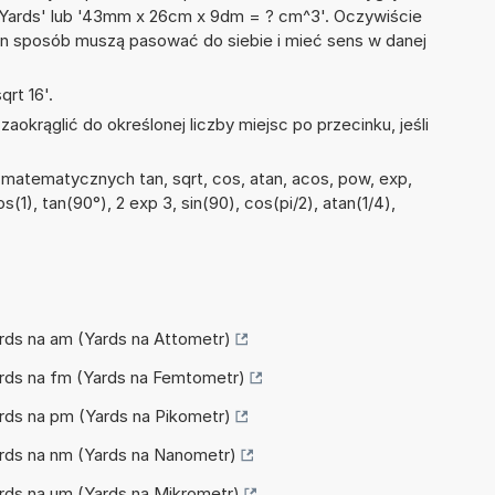
94 Yards' lub '43mm x 26cm x 9dm = ? cm^3'. Oczywiście
en sposób muszą pasować do siebie i mieć sens w danej
rt 16'.
okrąglić do określonej liczby miejsc po przecinku, jeśli
matematycznych tan, sqrt, cos, atan, acos, pow, exp,
cos(1), tan(90°), 2 exp 3, sin(90), cos(pi/2), atan(1/4),
Yards na am (Yards na Attometr)
Yards na fm (Yards na Femtometr)
Yards na pm (Yards na Pikometr)
Yards na nm (Yards na Nanometr)
Yards na µm (Yards na Mikrometr)