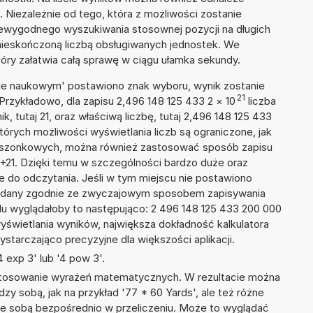
Niezależnie od tego, która z możliwości zostanie
iewygodnego wyszukiwania stosownej pozycji na długich
i nieskończoną liczbą obsługiwanych jednostek. We
tóry załatwia całą sprawę w ciągu ułamka sekundy.
isie naukowym' postawiono znak wyboru, wynik zostanie
21
Przykładowo, dla zapisu 2,496 148 125 433 2
×
10
liczba
k, tutaj 21, oraz właściwą liczbę, tutaj 2,496 148 125 433
tórych możliwości wyświetlania liczb są ograniczone, jak
kieszonkowych, można również zastosować sposób zapisu
E+21. Dzięki temu w szczególności bardzo duże oraz
ze do odczytania. Jeśli w tym miejscu nie postawiono
podany zgodnie ze zwyczajowym sposobem zapisywania
du wyglądałoby to następująco: 2 496 148 125 433 200 000
yświetlania wyników, największa dokładność kalkulatora
ystarczająco precyzyjne dla większości aplikacji.
 exp 3' lub '4 pow 3'.
 stosowanie wyrażeń matematycznych. W rezultacie można
dzy sobą, jak na przykład '77 * 60 Yards', ale też różne
ze sobą bezpośrednio w przeliczeniu. Może to wyglądać