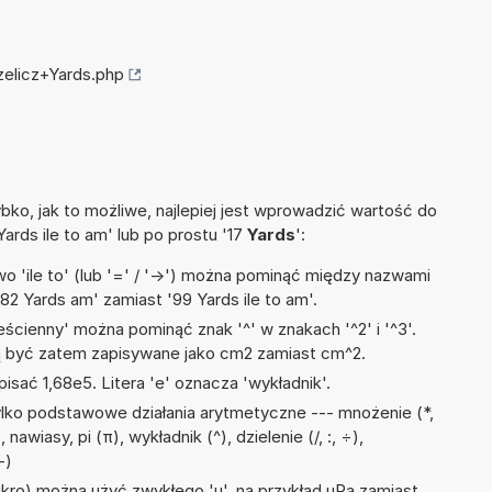
zelicz+Yards.php
ko, jak to możliwe, najlepiej jest wprowadzić wartość do
Yards ile to am' lub po prostu '17
Yards
':
 'ile to' (lub '=' / '->') można pominąć między nazwami
82 Yards am' zamiast '99 Yards ile to am'.
ścienny' można pominąć znak '^' w znakach '^2' i '^3'.
być zatem zapisywane jako cm2 zamiast cm^2.
isać 1,68e5. Litera 'e' oznacza 'wykładnik'.
lko podstawowe działania arytmetyczne --- mnożenie (*,
awiasy, pi (π), wykładnik (^), dzielenie (/, :, ÷),
-)
mikro) można użyć zwykłego 'u', na przykład uPa zamiast