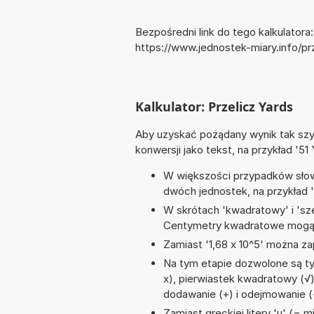
Bezpośredni link do tego kalkulatora:
https://www.jednostek-miary.info/pr
Kalkulator: Przelicz Yards
Aby uzyskać pożądany wynik tak szyb
konwersji jako tekst, na przykład '51 
W większości przypadków słowo
dwóch jednostek, na przykład '
W skrótach 'kwadratowy' i 'sze
Centymetry kwadratowe mogą 
Zamiast '1,68 x 10^5' można zap
Na tym etapie dozwolone są ty
x), pierwiastek kwadratowy (√), n
dodawanie (+) i odejmowanie (
Zamiast greckiej litery 'µ' (= 