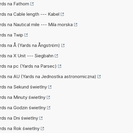
Yards na Fathom
ards na Cable length --- Kabel
ards na Nautical mile --- Mila morska
ards na Twip
Yards na Å (Yards na Ångström)
ards na X Unit --- Siegbahn
ards na pc (Yards na Parsec)
Yards na AU (Yards na Jednostka astronomiczna)
ards na Sekund świetlny
ards na Minuty świetlny
ards na Godzin świetlny
ards na Dni świetlny
ards na Rok świetlny