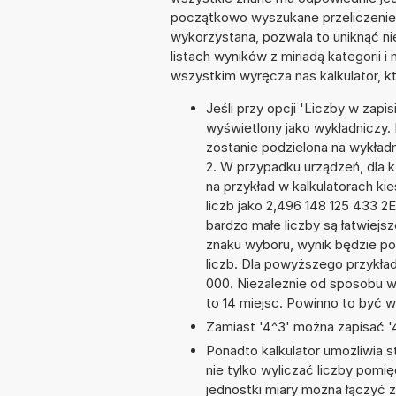
początkowo wyszukane przeliczenie. 
wykorzystana, pozwala to uniknąć n
listach wyników z miriadą kategorii 
wszystkim wyręcza nas kalkulator, k
Jeśli przy opcji 'Liczby w zap
wyświetlony jako wykładniczy. 
zostanie podzielona na wykładni
2. W przypadku urządzeń, dla k
na przykład w kalkulatorach 
liczb jako 2,496 148 125 433 2
bardzo małe liczby są łatwiejs
znaku wyboru, wynik będzie 
liczb. Dla powyższego przykła
000. Niezależnie od sposobu w
to 14 miejsc. Powinno to być w
Zamiast '4^3' można zapisać '4
Ponadto kalkulator umożliwia
nie tylko wyliczać liczby pomię
jednostki miary można łączyć 