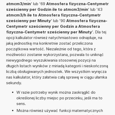
atmcm3/min
' lub '69
Atmosfera fizyczna-Centymetr
sześcienny per Godzin ile to atmcm3/min
' lub '43
atmcm3/h ile to Atmosfera fizyczna-Centymetr
sześcienny per Minuty
' lub '90
Atmosfera fizyczna-
Centymetr sześcienny per Godzin a Atmosfera
fizyczna-Centymetr sześcienny per Minuty
'. Dla tej
opcji kalkulator również natychmiastowo odnajduje, na
jaką jednostkę ma konkretnie zostać przeliczona
początkowa wartość. Niezależnie od tego, która z
możliwości zostanie wykorzystana, pozwala to uniknąć
niewygodnego wyszukiwania stosownej pozycji na
długich listach wyników z miriadą kategorii i nieskończoną
liczbą obsługiwanych jednostek. We wszystkim wyręcza
nas kalkulator, który załatwia całą sprawę w ciągu ułamka
sekundy.
W razie potrzeby wynik można zaokrąglić do
określonej liczby miejsc po przecinku, jeśli ma to
sens.
Można również używać funkcji matematycznych