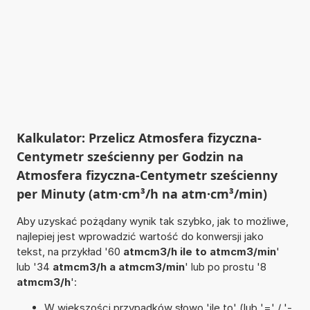
Kalkulator: Przelicz Atmosfera fizyczna-
Centymetr sześcienny per Godzin na
Atmosfera fizyczna-Centymetr sześcienny
per Minuty (atm·cm³/h na atm·cm³/min)
Aby uzyskać pożądany wynik tak szybko, jak to możliwe,
najlepiej jest wprowadzić wartość do konwersji jako
tekst, na przykład '60
atmcm3/h ile to atmcm3/min
'
lub '34
atmcm3/h a atmcm3/min
' lub po prostu '8
atmcm3/h
':
W większości przypadków słowo 'ile to' (lub '=' / '-