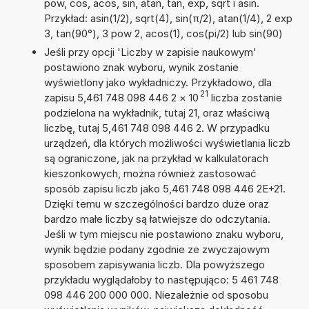
pow, cos, acos, sin, atan, tan, exp, sqrt i asin.
Przykład: asin(1/2), sqrt(4), sin(π/2), atan(1/4), 2 exp
3, tan(90°), 3 pow 2, acos(1), cos(pi/2) lub sin(90)
Jeśli przy opcji 'Liczby w zapisie naukowym'
postawiono znak wyboru, wynik zostanie
wyświetlony jako wykładniczy. Przykładowo, dla
21
zapisu 5,461 748 098 446 2
×
10
liczba zostanie
podzielona na wykładnik, tutaj 21, oraz właściwą
liczbę, tutaj 5,461 748 098 446 2. W przypadku
urządzeń, dla których możliwości wyświetlania liczb
są ograniczone, jak na przykład w kalkulatorach
kieszonkowych, można również zastosować
sposób zapisu liczb jako 5,461 748 098 446 2E+21.
Dzięki temu w szczególności bardzo duże oraz
bardzo małe liczby są łatwiejsze do odczytania.
Jeśli w tym miejscu nie postawiono znaku wyboru,
wynik będzie podany zgodnie ze zwyczajowym
sposobem zapisywania liczb. Dla powyższego
przykładu wyglądałoby to następująco: 5 461 748
098 446 200 000 000. Niezależnie od sposobu