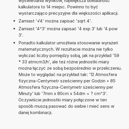
wyświetlania wyników, największa dokładność
kalkulatora to 14 miejsc. Powinno to być
wystarczająco precyzyjne dla większości aplikacji.
Zamiast '√4' można zapisać 'sqrt 4'.
Zamiast '4^3' można zapisać '4 exp 3' lub '4 pow
3'.
Ponadto kalkulator umożliwia stosowanie wyrażeń
matematycznych. W rezultacie można nie tylko
wyliczać liczby pomiędzy sobą, jak na przykład '59
* 33 atmcm3/h', ale też różne jednostki miary
można łączyć ze sobą bezpośrednio w przeliczeniu.
Może to wyglądać na przykład tak: '12 Atmosfera
fizyczna-Centymetr sześcienny per Godzin + 85
Atmosfera fizyczna-Centymetr sześcienny per
Minuty' lub '7mm x 80cm x 54dm = ? cm^3'.
Oczywiście jednostki miary połączone w ten
sposób muszą pasować do siebie i mieć sens w
danej kombinacji.