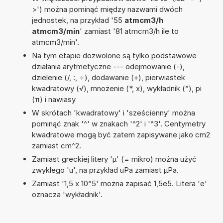
>') można pominąć między nazwami dwóch
jednostek, na przykład '55
atmcm3/h
atmcm3/min
' zamiast '81 atmcm3/h ile to
atmcm3/min'.
Na tym etapie dozwolone są tylko podstawowe
działania arytmetyczne --- odejmowanie (-),
dzielenie (/, :, ÷), dodawanie (+), pierwiastek
kwadratowy (√), mnożenie (*, x), wykładnik (^), pi
(π) i nawiasy
W skrótach 'kwadratowy' i 'sześcienny' można
pominąć znak '^' w znakach '^2' i '^3'. Centymetry
kwadratowe mogą być zatem zapisywane jako cm2
zamiast cm^2.
Zamiast greckiej litery 'µ' (= mikro) można użyć
zwykłego 'u', na przykład uPa zamiast µPa.
Zamiast '1,5 x 10^5' można zapisać 1,5e5. Litera 'e'
oznacza 'wykładnik'.