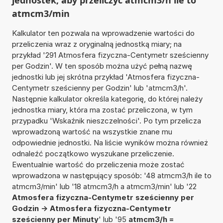
atmcm3/min
Kalkulator ten pozwala na wprowadzenie wartości do
przeliczenia wraz z oryginalną jednostką miary; na
przykład '291 Atmosfera fizyczna-Centymetr sześcienny
per Godzin'. W ten sposób można użyć pełną nazwę
jednostki lub jej skrótna przykład 'Atmosfera fizyczna-
Centymetr sześcienny per Godzin' lub 'atmcm3/h'.
Następnie kalkulator określa kategorię, do której należy
jednostka miary, która ma zostać przeliczona, w tym
przypadku 'Wskaźnik nieszczelności'. Po tym przelicza
wprowadzoną wartość na wszystkie znane mu
odpowiednie jednostki. Na liście wyników można również
odnaleźć początkowo wyszukane przeliczenie.
Ewentualnie wartość do przeliczenia może zostać
wprowadzona w następujący sposób: '48 atmcm3/h ile to
atmcm3/min' lub '18 atmcm3/h a atmcm3/min' lub '22
Atmosfera fizyczna-Centymetr sześcienny per
Godzin -> Atmosfera fizyczna-Centymetr
sześcienny per Minuty
' lub '95
atmcm3/h =