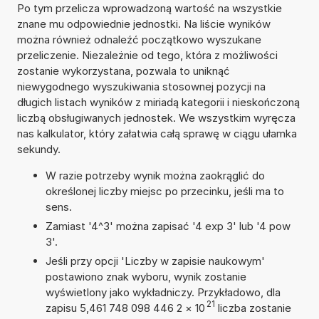
Po tym przelicza wprowadzoną wartość na wszystkie
znane mu odpowiednie jednostki. Na liście wyników
można również odnaleźć początkowo wyszukane
przeliczenie. Niezależnie od tego, która z możliwości
zostanie wykorzystana, pozwala to uniknąć
niewygodnego wyszukiwania stosownej pozycji na
długich listach wyników z miriadą kategorii i nieskończoną
liczbą obsługiwanych jednostek. We wszystkim wyręcza
nas kalkulator, który załatwia całą sprawę w ciągu ułamka
sekundy.
W razie potrzeby wynik można zaokrąglić do
określonej liczby miejsc po przecinku, jeśli ma to
sens.
Zamiast '4^3' można zapisać '4 exp 3' lub '4 pow
3'.
Jeśli przy opcji 'Liczby w zapisie naukowym'
postawiono znak wyboru, wynik zostanie
wyświetlony jako wykładniczy. Przykładowo, dla
21
zapisu 5,461 748 098 446 2
×
10
liczba zostanie