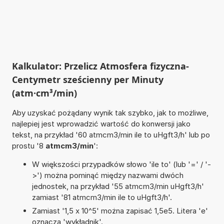
Kalkulator: Przelicz Atmosfera fizyczna-
Centymetr sześcienny per Minuty
(atm·cm³/min)
Aby uzyskać pożądany wynik tak szybko, jak to możliwe,
najlepiej jest wprowadzić wartość do konwersji jako
tekst, na przykład '60 atmcm3/min ile to uHgft3/h' lub po
prostu '8
atmcm3/min
':
W większości przypadków słowo 'ile to' (lub '=' / '-
>') można pominąć między nazwami dwóch
jednostek, na przykład '55 atmcm3/min uHgft3/h'
zamiast '81 atmcm3/min ile to uHgft3/h'.
Zamiast '1,5 x 10^5' można zapisać 1,5e5. Litera 'e'
oznacza 'wykładnik'.