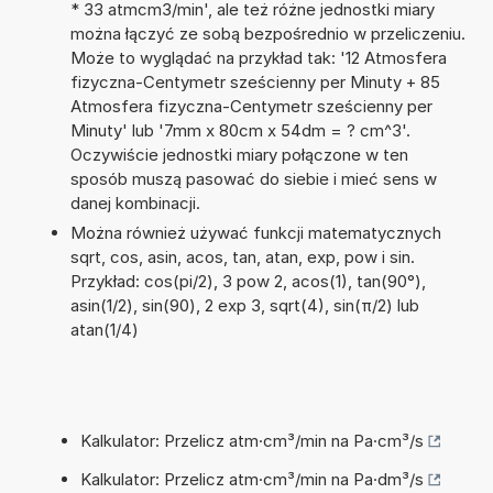
* 33 atmcm3/min', ale też różne jednostki miary
można łączyć ze sobą bezpośrednio w przeliczeniu.
Może to wyglądać na przykład tak: '12 Atmosfera
fizyczna-Centymetr sześcienny per Minuty + 85
Atmosfera fizyczna-Centymetr sześcienny per
Minuty' lub '7mm x 80cm x 54dm = ? cm^3'.
Oczywiście jednostki miary połączone w ten
sposób muszą pasować do siebie i mieć sens w
danej kombinacji.
Można również używać funkcji matematycznych
sqrt, cos, asin, acos, tan, atan, exp, pow i sin.
Przykład: cos(pi/2), 3 pow 2, acos(1), tan(90°),
asin(1/2), sin(90), 2 exp 3, sqrt(4), sin(π/2) lub
atan(1/4)
Kalkulator: Przelicz atm·cm³/min na Pa·cm³/s
Kalkulator: Przelicz atm·cm³/min na Pa·dm³/s