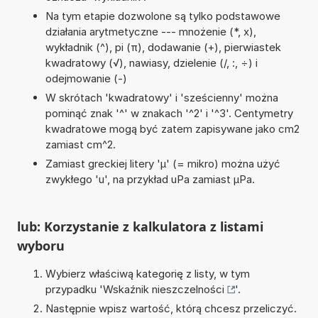
Na tym etapie dozwolone są tylko podstawowe
działania arytmetyczne --- mnożenie (*, x),
wykładnik (^), pi (π), dodawanie (+), pierwiastek
kwadratowy (√), nawiasy, dzielenie (/, :, ÷) i
odejmowanie (-)
W skrótach 'kwadratowy' i 'sześcienny' można
pominąć znak '^' w znakach '^2' i '^3'. Centymetry
kwadratowe mogą być zatem zapisywane jako cm2
zamiast cm^2.
Zamiast greckiej litery 'µ' (= mikro) można użyć
zwykłego 'u', na przykład uPa zamiast µPa.
lub: Korzystanie z kalkulatora z listami
wyboru
Wybierz właściwą kategorię z listy, w tym
przypadku '
Wskaźnik nieszczelności
'.
Następnie wpisz wartość, którą chcesz przeliczyć.