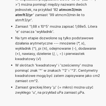
>') można pominąć między nazwami dwóch
jednostek, na przykład '82
atmcm3/min
atmft3/yr
' zamiast '99 atmcm3/min ile to
atmft3/yr'.
Zamiast '1,68 x 10^5' można zapisać 1,68e5. Litera
'e' oznacza 'wykładnik'.
Na tym etapie dozwolone są tylko podstawowe
działania arytmetyczne --- mnożenie (*, x),
wykładnik (^), pi (π), odejmowanie (-), dodawanie
(+), nawiasy, dzielenie (/, :, ÷) i pierwiastek
kwadratowy (√)
W skrótach 'kwadratowy' i 'sześcienny' można
pominąć znak '^' w znakach '^2' i '^3'. Centymetry
kwadratowe mogą być zatem zapisywane jako cm2
zamiast cm^2.
Zamiast greckiej litery 'µ' (= mikro) można użyć
zwykłego 'u', na przykład uPa zamiast µPa.