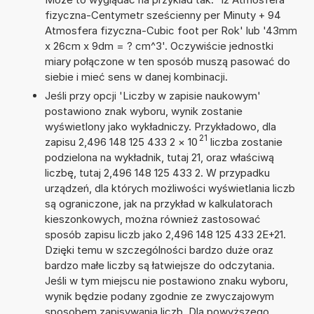
fizyczna-Centymetr sześcienny per Minuty + 94
Atmosfera fizyczna-Cubic foot per Rok' lub '43mm
x 26cm x 9dm = ? cm^3'. Oczywiście jednostki
miary połączone w ten sposób muszą pasować do
siebie i mieć sens w danej kombinacji.
Jeśli przy opcji 'Liczby w zapisie naukowym'
postawiono znak wyboru, wynik zostanie
wyświetlony jako wykładniczy. Przykładowo, dla
21
zapisu 2,496 148 125 433 2
×
10
liczba zostanie
podzielona na wykładnik, tutaj 21, oraz właściwą
liczbę, tutaj 2,496 148 125 433 2. W przypadku
urządzeń, dla których możliwości wyświetlania liczb
są ograniczone, jak na przykład w kalkulatorach
kieszonkowych, można również zastosować
sposób zapisu liczb jako 2,496 148 125 433 2E+21.
Dzięki temu w szczególności bardzo duże oraz
bardzo małe liczby są łatwiejsze do odczytania.
Jeśli w tym miejscu nie postawiono znaku wyboru,
wynik będzie podany zgodnie ze zwyczajowym
sposobem zapisywania liczb. Dla powyższego