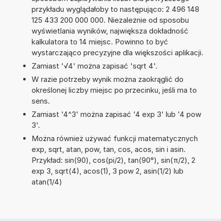
przykładu wyglądałoby to następująco: 2 496 148
125 433 200 000 000. Niezależnie od sposobu
wyświetlania wyników, największa dokładność
kalkulatora to 14 miejsc. Powinno to być
wystarczająco precyzyjne dla większości aplikacji.
Zamiast '√4' można zapisać 'sqrt 4'.
W razie potrzeby wynik można zaokrąglić do
określonej liczby miejsc po przecinku, jeśli ma to
sens.
Zamiast '4^3' można zapisać '4 exp 3' lub '4 pow
3'.
Można również używać funkcji matematycznych
exp, sqrt, atan, pow, tan, cos, acos, sin i asin.
Przykład: sin(90), cos(pi/2), tan(90°), sin(π/2), 2
exp 3, sqrt(4), acos(1), 3 pow 2, asin(1/2) lub
atan(1/4)