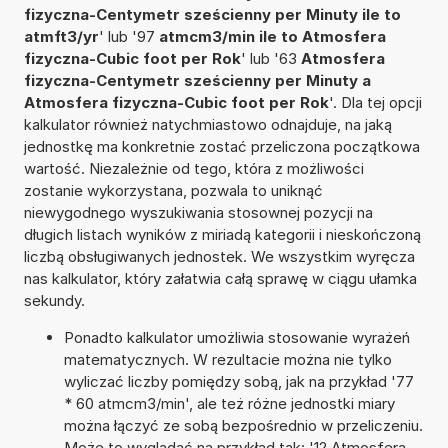
fizyczna-Centymetr sześcienny per Minuty ile to
atmft3/yr
' lub '97
atmcm3/min ile to Atmosfera
fizyczna-Cubic foot per Rok
' lub '63
Atmosfera
fizyczna-Centymetr sześcienny per Minuty a
Atmosfera fizyczna-Cubic foot per Rok
'. Dla tej opcji
kalkulator również natychmiastowo odnajduje, na jaką
jednostkę ma konkretnie zostać przeliczona początkowa
wartość. Niezależnie od tego, która z możliwości
zostanie wykorzystana, pozwala to uniknąć
niewygodnego wyszukiwania stosownej pozycji na
długich listach wyników z miriadą kategorii i nieskończoną
liczbą obsługiwanych jednostek. We wszystkim wyręcza
nas kalkulator, który załatwia całą sprawę w ciągu ułamka
sekundy.
Ponadto kalkulator umożliwia stosowanie wyrażeń
matematycznych. W rezultacie można nie tylko
wyliczać liczby pomiędzy sobą, jak na przykład '77
* 60 atmcm3/min', ale też różne jednostki miary
można łączyć ze sobą bezpośrednio w przeliczeniu.
Może to wyglądać na przykład tak: '12 Atmosfera