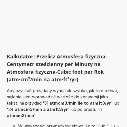
Kalkulator: Przelicz Atmosfera fizyczna-
Centymetr sześcienny per Minuty na
Atmosfera fizyczna-Cubic foot per Rok
(atm·cm³/min na atm·ft³/yr)
Aby uzyskać pożądany wynik tak szybko, jak to możliwe,
najlepiej jest wprowadzić wartość do konwersji jako
tekst, na przykład '51
atmcm3/min ile to atmft3/yr
' lub
'34
atmcm3/min a atmft3/yr
' lub po prostu '17
atmcm3/min
':
W większości przypadków słowo 'ile to' (lub '=' / '-