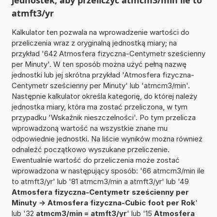
atmft3/yr
Kalkulator ten pozwala na wprowadzenie wartości do
przeliczenia wraz z oryginalną jednostką miary; na
przykład '642 Atmosfera fizyczna-Centymetr sześcienny
per Minuty'. W ten sposób można użyć pełną nazwę
jednostki lub jej skrótna przykład 'Atmosfera fizyczna-
Centymetr sześcienny per Minuty' lub 'atmcm3/min'.
Następnie kalkulator określa kategorię, do której należy
jednostka miary, która ma zostać przeliczona, w tym
przypadku 'Wskaźnik nieszczelności'. Po tym przelicza
wprowadzoną wartość na wszystkie znane mu
odpowiednie jednostki. Na liście wyników można również
odnaleźć początkowo wyszukane przeliczenie.
Ewentualnie wartość do przeliczenia może zostać
wprowadzona w następujący sposób: '66 atmcm3/min ile
to atmft3/yr' lub '81 atmcm3/min a atmft3/yr' lub '49
Atmosfera fizyczna-Centymetr sześcienny per
Minuty -> Atmosfera fizyczna-Cubic foot per Rok
'
lub '32
atmcm3/min = atmft3/yr
' lub '15
Atmosfera