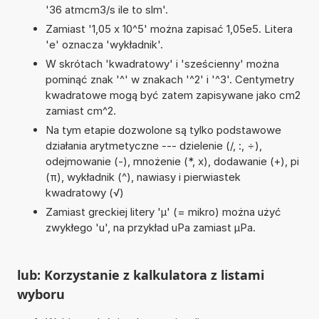
'36 atmcm3/s ile to slm'.
Zamiast '1,05 x 10^5' można zapisać 1,05e5. Litera
'e' oznacza 'wykładnik'.
W skrótach 'kwadratowy' i 'sześcienny' można
pominąć znak '^' w znakach '^2' i '^3'. Centymetry
kwadratowe mogą być zatem zapisywane jako cm2
zamiast cm^2.
Na tym etapie dozwolone są tylko podstawowe
działania arytmetyczne --- dzielenie (/, :, ÷),
odejmowanie (-), mnożenie (*, x), dodawanie (+), pi
(π), wykładnik (^), nawiasy i pierwiastek
kwadratowy (√)
Zamiast greckiej litery 'µ' (= mikro) można użyć
zwykłego 'u', na przykład uPa zamiast µPa.
lub: Korzystanie z kalkulatora z listami
wyboru