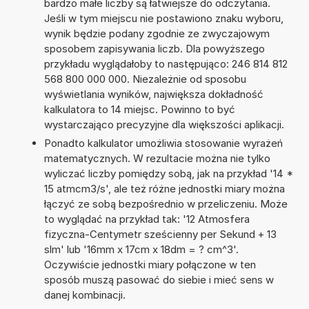
bardzo małe liczby są łatwiejsze do odczytania.
Jeśli w tym miejscu nie postawiono znaku wyboru,
wynik będzie podany zgodnie ze zwyczajowym
sposobem zapisywania liczb. Dla powyższego
przykładu wyglądałoby to następująco: 246 814 812
568 800 000 000. Niezależnie od sposobu
wyświetlania wyników, największa dokładność
kalkulatora to 14 miejsc. Powinno to być
wystarczająco precyzyjne dla większości aplikacji.
Ponadto kalkulator umożliwia stosowanie wyrażeń
matematycznych. W rezultacie można nie tylko
wyliczać liczby pomiędzy sobą, jak na przykład '14 *
15 atmcm3/s', ale też różne jednostki miary można
łączyć ze sobą bezpośrednio w przeliczeniu. Może
to wyglądać na przykład tak: '12 Atmosfera
fizyczna-Centymetr sześcienny per Sekund + 13
slm' lub '16mm x 17cm x 18dm = ? cm^3'.
Oczywiście jednostki miary połączone w ten
sposób muszą pasować do siebie i mieć sens w
danej kombinacji.