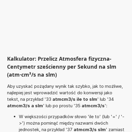
Kalkulator: Przelicz Atmosfera fizyczna-
Centymetr sześcienny per Sekund na slm
(atm·cm³/s na slm)
Aby uzyskać pożądany wynik tak szybko, jak to możliwe,
najlepiej jest wprowadzić wartość do konwersji jako
tekst, na przykład '33
atmcm3/s ile to slm
' lub '34
atmcm3/s a slm
' lub po prostu '35
atmcm3/s
':
W większości przypadków słowo 'ile to' (lub '=' / '-
>') można pominąć między nazwami dwóch
jednostek, na przykład '37
atmcm3/s slm
' zamiast