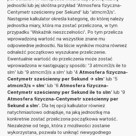
jednostki lub jej skrótna przykład 'Atmosfera fizyczna-
Centymetr sześcienny per Sekund' lub 'atmcm3/s'.
Następnie kalkulator określa kategorię, do której należy
jednostka miary, która ma zostać przeliczona, w tym
przypadku 'Wskaźnik nieszczelności'. Po tym przelicza
wprowadzoną wartość na wszystkie znane mu
odpowiednie jednostki. Na liście wyników można również
odnaleźć początkowo wyszukane przeliczenie.
Ewentualnie wartość do przeliczenia może zostać
wprowadzona w następujący sposób: '3 atmcm3/s ile to
slm' lub '9 atmcm3/s a slm' lub '4
Atmosfera fizyczna-
Centymetr sześcienny per Sekund -> slm
' lub '5
atmcm3/s = slm
' lub '6
Atmosfera fizyczna-
Centymetr sześcienny per Sekund ile to slm
' lub '9
Atmosfera fizyczna-Centymetr sześcienny per
Sekund a slm
'. Dla tej opcji kalkulator również
natychmiastowo odnajduje, na jaką jednostkę ma
konkretnie zostać przeliczona początkowa wartość.
Niezależnie od tego, która z możliwości zostanie
wykorzystana, pozwala to uniknąć niewygodnego