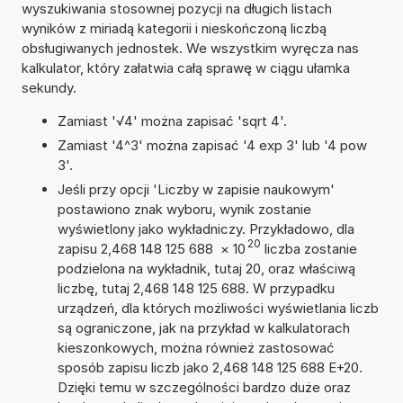
wyszukiwania stosownej pozycji na długich listach
wyników z miriadą kategorii i nieskończoną liczbą
obsługiwanych jednostek. We wszystkim wyręcza nas
kalkulator, który załatwia całą sprawę w ciągu ułamka
sekundy.
Zamiast '√4' można zapisać 'sqrt 4'.
Zamiast '4^3' można zapisać '4 exp 3' lub '4 pow
3'.
Jeśli przy opcji 'Liczby w zapisie naukowym'
postawiono znak wyboru, wynik zostanie
wyświetlony jako wykładniczy. Przykładowo, dla
20
zapisu 2,468 148 125 688
×
10
liczba zostanie
podzielona na wykładnik, tutaj 20, oraz właściwą
liczbę, tutaj 2,468 148 125 688. W przypadku
urządzeń, dla których możliwości wyświetlania liczb
są ograniczone, jak na przykład w kalkulatorach
kieszonkowych, można również zastosować
sposób zapisu liczb jako 2,468 148 125 688 E+20.
Dzięki temu w szczególności bardzo duże oraz