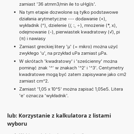
zamiast '36 atmm3/min ile to uHgl/s'.
Na tym etapie dozwolone są tylko podstawowe
działania arytmetyczne --- dodawanie (+),
wykładnik (^), dzielenie (/, :, ÷), mnożenie (*, x),
odejmowanie (-), pierwiastek kwadratowy (√), pi
(π) i nawiasy
Zamiast greckiej litery 'µ' (= mikro) można użyć
zwykłego 'u', na przykład uPa zamiast µPa.
W skrótach 'kwadratowy' i 'sześcienny' można
pominąć znak '^' w znakach '^2' i '^3'. Centymetry
kwadratowe mogą być zatem zapisywane jako cm2
zamiast cm^2.
Zamiast '1,05 x 10^5' można zapisać 1,05e5. Litera
'e' oznacza 'wykładnik'.
lub: Korzystanie z kalkulatora z listami
wyboru