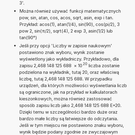
3'.
Można również używać funkcji matematycznych
pow, sin, atan, cos, acos, sqrt, asin, exp i tan.
Przykład: acos(1), atan(1/4), sin(90), cos(pi/2), 3
pow 2, sin(π/2), sqrt(4), 2 exp 3, asin(1/2) lub
tan(90°)
Jeśli przy opcji 'Liczby w zapisie naukowym'
postawiono znak wyboru, wynik zostanie
wyświetlony jako wykładniczy. Przykładowo, dla
20
zapisu 2,468 148 125 688
×
10
liczba zostanie
podzielona na wykładnik, tutaj 20, oraz właściwą
liczbę, tutaj 2,468 148 125 688. W przypadku
urządzeń, dla których możliwości wyświetlania liczb
są ograniczone, jak na przykład w kalkulatorach
kieszonkowych, można również zastosować
sposób zapisu liczb jako 2,468 148 125 688 E+20.
Dzięki temu w szczególności bardzo duże oraz
bardzo małe liczby są łatwiejsze do odczytania.
Jeśli w tym miejscu nie postawiono znaku wyboru,
wynik będzie podany zgodnie ze zwyczajowym