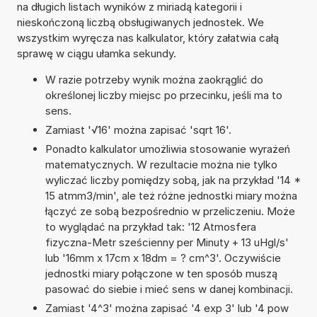
na długich listach wyników z miriadą kategorii i
nieskończoną liczbą obsługiwanych jednostek. We
wszystkim wyręcza nas kalkulator, który załatwia całą
sprawę w ciągu ułamka sekundy.
W razie potrzeby wynik można zaokrąglić do
określonej liczby miejsc po przecinku, jeśli ma to
sens.
Zamiast '√16' można zapisać 'sqrt 16'.
Ponadto kalkulator umożliwia stosowanie wyrażeń
matematycznych. W rezultacie można nie tylko
wyliczać liczby pomiędzy sobą, jak na przykład '14 *
15 atmm3/min', ale też różne jednostki miary można
łączyć ze sobą bezpośrednio w przeliczeniu. Może
to wyglądać na przykład tak: '12 Atmosfera
fizyczna-Metr sześcienny per Minuty + 13 uHgl/s'
lub '16mm x 17cm x 18dm = ? cm^3'. Oczywiście
jednostki miary połączone w ten sposób muszą
pasować do siebie i mieć sens w danej kombinacji.
Zamiast '4^3' można zapisać '4 exp 3' lub '4 pow