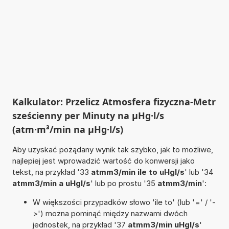
Kalkulator: Przelicz Atmosfera fizyczna-Metr
sześcienny per Minuty na µHg·l/s
(atm·m³/min na µHg·l/s)
Aby uzyskać pożądany wynik tak szybko, jak to możliwe,
najlepiej jest wprowadzić wartość do konwersji jako
tekst, na przykład '33
atmm3/min ile to uHgl/s
' lub '34
atmm3/min a uHgl/s
' lub po prostu '35
atmm3/min
':
W większości przypadków słowo 'ile to' (lub '=' / '-
>') można pominąć między nazwami dwóch
jednostek, na przykład '37
atmm3/min uHgl/s
'