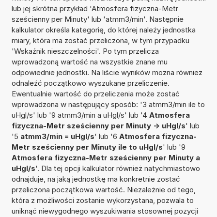
lub jej skrótna przykład 'Atmosfera fizyczna-Metr
sześcienny per Minuty' lub 'atmm3/min'. Następnie
kalkulator określa kategorię, do której należy jednostka
miary, która ma zostać przeliczona, w tym przypadku
'Wskaźnik nieszczelności'. Po tym przelicza
wprowadzoną wartość na wszystkie znane mu
odpowiednie jednostki. Na liście wyników można również
odnaleźć początkowo wyszukane przeliczenie.
Ewentualnie wartość do przeliczenia może zostać
wprowadzona w następujący sposób: '3 atmm3/min ile to
uHgl/s' lub '9 atmm3/min a uHgl/s' lub '4
Atmosfera
fizyczna-Metr sześcienny per Minuty -> uHgl/s
' lub
'5
atmm3/min = uHgl/s
' lub '6
Atmosfera fizyczna-
Metr sześcienny per Minuty ile to uHgl/s
' lub '9
Atmosfera fizyczna-Metr sześcienny per Minuty a
uHgl/s
'. Dla tej opcji kalkulator również natychmiastowo
odnajduje, na jaką jednostkę ma konkretnie zostać
przeliczona początkowa wartość. Niezależnie od tego,
która z możliwości zostanie wykorzystana, pozwala to
uniknąć niewygodnego wyszukiwania stosownej pozycji