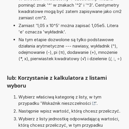
pominąć znak '^' w znakach '^2' i '^3'. Centymetry
kwadratowe mogą być zatem zapisywane jako cm2
zamiast cm^2.
Zamiast '1,05 x 10^5' można zapisać 1,05e5. Litera
'e' oznacza 'wykładnik'.
Na tym etapie dozwolone są tylko podstawowe
działania arytmetyczne --- nawiasy, wykładnik (^),
odejmowanie (-), pi (π), dodawanie (+), mnożenie
(*, x), pierwiastek kwadratowy (√) i dzielenie (/, :, ÷)
lub: Korzystanie z kalkulatora z listami
wyboru
Wybierz właściwą kategorię z listy, w tym
przypadku '
Wskaźnik nieszczelności
'.
Następnie wpisz wartość, którą chcesz przeliczyć.
Wybierz z listy jednostkę odpowiadającą wartości,
którą chcesz przeliczyć, w tym przypadku