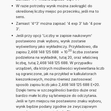
W razie potrzeby wynik można zaokrąglić do
określonej liczby miejsc po przecinku, jeśli ma to
sens.
Zamiast '4^3' można zapisać '4 exp 3' lub '4 pow
3'.
Jeśli przy opcji 'Liczby w zapisie naukowym'
postawiono znak wyboru, wynik zostanie
wyświetlony jako wykładniczy. Przykładowo, dla
20
zapisu 2,468 148 125 688
×
10
liczba zostanie
podzielona na wykładnik, tutaj 20, oraz właściwą
liczbę, tutaj 2,468 148 125 688. W przypadku
urządzeń, dla których możliwości wyświetlania liczb
są ograniczone, jak na przykład w kalkulatorach
kieszonkowych, można również zastosować
sposób zapisu liczb jako 2,468 148 125 688 E+20.
Dzięki temu w szczególności bardzo duże oraz
bardzo małe liczby są łatwiejsze do odczytania.
Jeśli w tym miejscu nie postawiono znaku wyboru,
wynik będzie podany zgodnie ze zwyczajowym