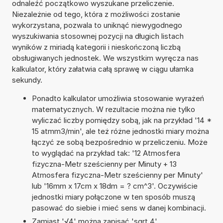
odnaleźć początkowo wyszukane przeliczenie.
Niezależnie od tego, która z możliwości zostanie
wykorzystana, pozwala to uniknąć niewygodnego
wyszukiwania stosownej pozycji na długich listach
wyników z miriadą kategorii i nieskończoną liczbą
obsługiwanych jednostek. We wszystkim wyręcza nas
kalkulator, który załatwia całą sprawę w ciągu ułamka
sekundy.
Ponadto kalkulator umożliwia stosowanie wyrażeń
matematycznych. W rezultacie można nie tylko
wyliczać liczby pomiędzy sobą, jak na przykład '14 *
15 atmm3/min', ale też różne jednostki miary można
łączyć ze sobą bezpośrednio w przeliczeniu. Może
to wyglądać na przykład tak: '12 Atmosfera
fizyczna-Metr sześcienny per Minuty + 13
Atmosfera fizyczna-Metr sześcienny per Minuty'
lub '16mm x 17cm x 18dm = ? cm^3'. Oczywiście
jednostki miary połączone w ten sposób muszą
pasować do siebie i mieć sens w danej kombinacji.
Zamiast '√4' można zapisać 'sqrt 4'.