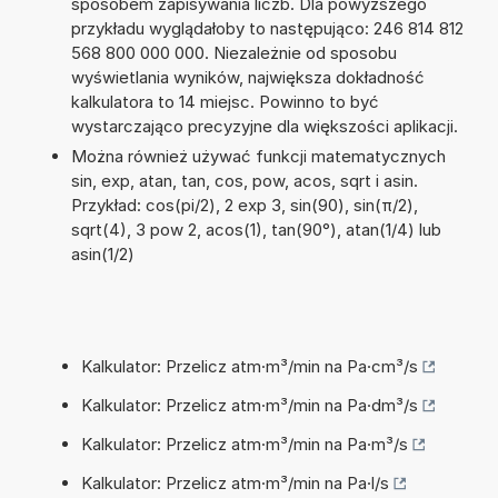
sposobem zapisywania liczb. Dla powyższego
przykładu wyglądałoby to następująco: 246 814 812
568 800 000 000. Niezależnie od sposobu
wyświetlania wyników, największa dokładność
kalkulatora to 14 miejsc. Powinno to być
wystarczająco precyzyjne dla większości aplikacji.
Można również używać funkcji matematycznych
sin, exp, atan, tan, cos, pow, acos, sqrt i asin.
Przykład: cos(pi/2), 2 exp 3, sin(90), sin(π/2),
sqrt(4), 3 pow 2, acos(1), tan(90°), atan(1/4) lub
asin(1/2)
Kalkulator: Przelicz atm·m³/min na Pa·cm³/s
Kalkulator: Przelicz atm·m³/min na Pa·dm³/s
Kalkulator: Przelicz atm·m³/min na Pa·m³/s
Kalkulator: Przelicz atm·m³/min na Pa·l/s