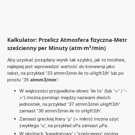
Kalkulator: Przelicz Atmosfera fizyczna-Metr
sześcienny per Minuty (atm·m³/min)
Aby uzyskać pożądany wynik tak szybko, jak to możliwe,
najlepiej jest wprowadzić wartość do konwersji jako
tekst, na przykład '33 atmm3/min ile to uHgft3/h' lub po
prostu '35
atmm3/min
':
W większości przypadków słowo 'ile to' (lub '=' / '-
>') można pominąć między nazwami dwóch
jednostek, na przykład '37 atmm3/min uHgft3/h'
zamiast '36 atmm3/min ile to uHgft3/h'.
Zamiast greckiej litery 'µ' (= mikro) można użyć
zwykłego 'u', na przykład uPa zamiast µPa.
W skrótach 'kwadratowy' i 'sześcienny' można