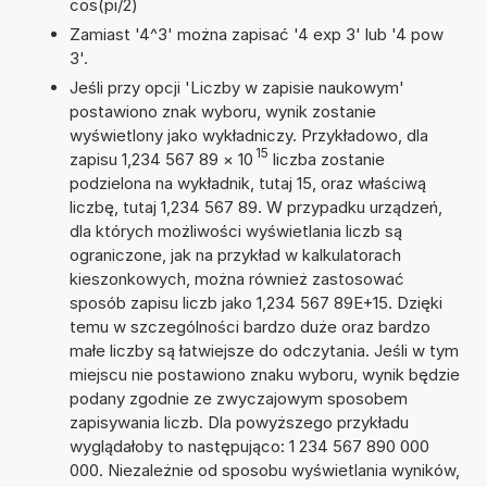
cos(pi/2)
Zamiast '4^3' można zapisać '4 exp 3' lub '4 pow
3'.
Jeśli przy opcji 'Liczby w zapisie naukowym'
postawiono znak wyboru, wynik zostanie
wyświetlony jako wykładniczy. Przykładowo, dla
15
zapisu 1,234 567 89
×
10
liczba zostanie
podzielona na wykładnik, tutaj 15, oraz właściwą
liczbę, tutaj 1,234 567 89. W przypadku urządzeń,
dla których możliwości wyświetlania liczb są
ograniczone, jak na przykład w kalkulatorach
kieszonkowych, można również zastosować
sposób zapisu liczb jako 1,234 567 89E+15. Dzięki
temu w szczególności bardzo duże oraz bardzo
małe liczby są łatwiejsze do odczytania. Jeśli w tym
miejscu nie postawiono znaku wyboru, wynik będzie
podany zgodnie ze zwyczajowym sposobem
zapisywania liczb. Dla powyższego przykładu
wyglądałoby to następująco: 1 234 567 890 000
000. Niezależnie od sposobu wyświetlania wyników,