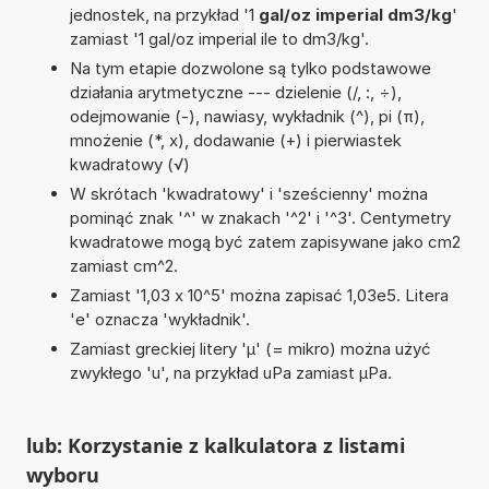
jednostek, na przykład '1
gal/oz imperial dm3/kg
'
zamiast '1 gal/oz imperial ile to dm3/kg'.
Na tym etapie dozwolone są tylko podstawowe
działania arytmetyczne --- dzielenie (/, :, ÷),
odejmowanie (-), nawiasy, wykładnik (^), pi (π),
mnożenie (*, x), dodawanie (+) i pierwiastek
kwadratowy (√)
W skrótach 'kwadratowy' i 'sześcienny' można
pominąć znak '^' w znakach '^2' i '^3'. Centymetry
kwadratowe mogą być zatem zapisywane jako cm2
zamiast cm^2.
Zamiast '1,03 x 10^5' można zapisać 1,03e5. Litera
'e' oznacza 'wykładnik'.
Zamiast greckiej litery 'µ' (= mikro) można użyć
zwykłego 'u', na przykład uPa zamiast µPa.
lub: Korzystanie z kalkulatora z listami
wyboru