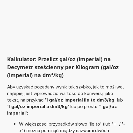
Kalkulator: Przelicz gal/oz (imperial) na
Decymetr sześcienny per Kilogram (gal/oz
(imperial) na dm³/kg)
Aby uzyskać pożądany wynik tak szybko, jak to możliwe,
najlepiej jest wprowadzić wartość do konwersji jako
tekst, na przykład '1
gal/oz imperial ile to dm3/kg
' lub
'1
gal/oz imperial a dm3/kg
' lub po prostu '1
gal/oz
imperial
':
W większości przypadków słowo 'ile to' (lub '=' / '-
>') można pominąć między nazwami dwóch