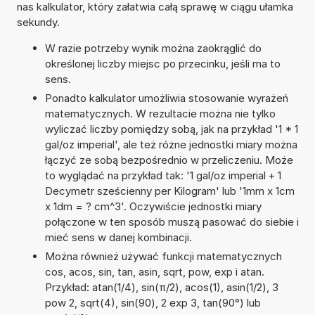
nas kalkulator, który załatwia całą sprawę w ciągu ułamka
sekundy.
W razie potrzeby wynik można zaokrąglić do
określonej liczby miejsc po przecinku, jeśli ma to
sens.
Ponadto kalkulator umożliwia stosowanie wyrażeń
matematycznych. W rezultacie można nie tylko
wyliczać liczby pomiędzy sobą, jak na przykład '1 * 1
gal/oz imperial', ale też różne jednostki miary można
łączyć ze sobą bezpośrednio w przeliczeniu. Może
to wyglądać na przykład tak: '1 gal/oz imperial + 1
Decymetr sześcienny per Kilogram' lub '1mm x 1cm
x 1dm = ? cm^3'. Oczywiście jednostki miary
połączone w ten sposób muszą pasować do siebie i
mieć sens w danej kombinacji.
Można również używać funkcji matematycznych
cos, acos, sin, tan, asin, sqrt, pow, exp i atan.
Przykład: atan(1/4), sin(π/2), acos(1), asin(1/2), 3
pow 2, sqrt(4), sin(90), 2 exp 3, tan(90°) lub