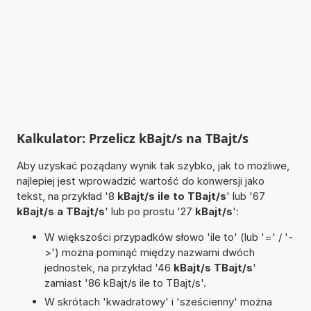
Kalkulator: Przelicz kBajt/s na TBajt/s
Aby uzyskać pożądany wynik tak szybko, jak to możliwe,
najlepiej jest wprowadzić wartość do konwersji jako
tekst, na przykład '8
kBajt/s ile to TBajt/s
' lub '67
kBajt/s a TBajt/s
' lub po prostu '27
kBajt/s
':
W większości przypadków słowo 'ile to' (lub '=' / '-
>') można pominąć między nazwami dwóch
jednostek, na przykład '46
kBajt/s TBajt/s
'
zamiast '86 kBajt/s ile to TBajt/s'.
W skrótach 'kwadratowy' i 'sześcienny' można