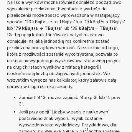
Na liście wyników można również odnaleźć początkowo
wyszukane przeliczenie. Ewentualnie wartość do
przeliczenia może zostać wprowadzona w następujący
sposób: '20 kBajt/s ile to TBajt/s' lub '19 kBajt/s a TBajt/s'
lub '79
kBajt/s -> TBajt/s
' lub '39
kBajt/s = TBajt/s
'.
Dla tej opcji kalkulator również natychmiastowo
odnajduje, na jaką jednostkę ma konkretnie zostać
przeliczona początkowa wartość. Niezależnie od tego,
która z możliwości zostanie wykorzystana, pozwala to
uniknąć niewygodnego wyszukiwania stosownej pozycji
na długich listach wyników z miriadą kategorii i
nieskończoną liczbą obsługiwanych jednostek. We
wszystkim wyręcza nas kalkulator, który załatwia całą
sprawę w ciągu ułamka sekundy.
Zamiast '4^3' można zapisać '4 exp 3' lub '4 pow
3'.
Jeśli przy opcji 'Liczby w zapisie naukowym'
postawiono znak wyboru, wynik zostanie
wyświetlony jako wykładniczy. Przykładowo, dla
21
zapisu 2,351 999 978 596 8
×
10
liczba zostanie