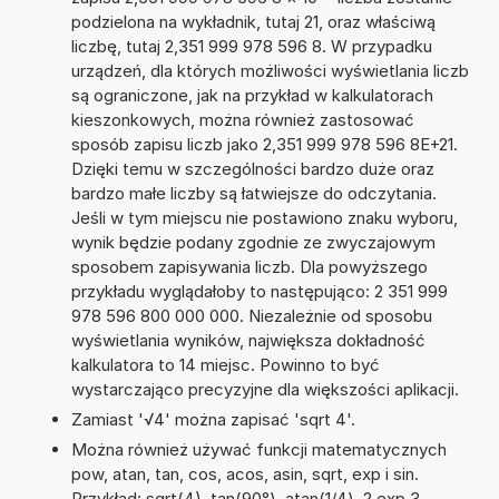
podzielona na wykładnik, tutaj 21, oraz właściwą
liczbę, tutaj 2,351 999 978 596 8. W przypadku
urządzeń, dla których możliwości wyświetlania liczb
są ograniczone, jak na przykład w kalkulatorach
kieszonkowych, można również zastosować
sposób zapisu liczb jako 2,351 999 978 596 8E+21.
Dzięki temu w szczególności bardzo duże oraz
bardzo małe liczby są łatwiejsze do odczytania.
Jeśli w tym miejscu nie postawiono znaku wyboru,
wynik będzie podany zgodnie ze zwyczajowym
sposobem zapisywania liczb. Dla powyższego
przykładu wyglądałoby to następująco: 2 351 999
978 596 800 000 000. Niezależnie od sposobu
wyświetlania wyników, największa dokładność
kalkulatora to 14 miejsc. Powinno to być
wystarczająco precyzyjne dla większości aplikacji.
Zamiast '√4' można zapisać 'sqrt 4'.
Można również używać funkcji matematycznych
pow, atan, tan, cos, acos, asin, sqrt, exp i sin.
Przykład: sqrt(4), tan(90°), atan(1/4), 2 exp 3,