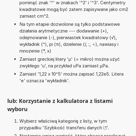
pominąć znak '^' w znakach '^2' i '^3'. Centymetry
kwadratowe mogą być zatem zapisywane jako cm2
zamiast cm^2.
Na tym etapie dozwolone są tylko podstawowe
działania arytmetyczne --- dodawanie (+),
odejmowanie (-), pierwiastek kwadratowy (√),
wykładnik (^), pi (π), dzielenie (/, :, ÷), nawiasy i
mnożenie (*, x)
Zamiast greckiej litery 'µ' (= mikro) można użyć
zwykłego 'u', na przykład uPa zamiast µPa.
Zamiast '1,22 x 10^5' można zapisać 1,22e5. Litera
'e' oznacza 'wykładnik'.
lub: Korzystanie z kalkulatora z listami
wyboru
Wybierz właściwą kategorię z listy, w tym
przypadku '
Szybkość transferu danych
'.
Następnie wpisz wartość, którą chcesz przeliczyć.