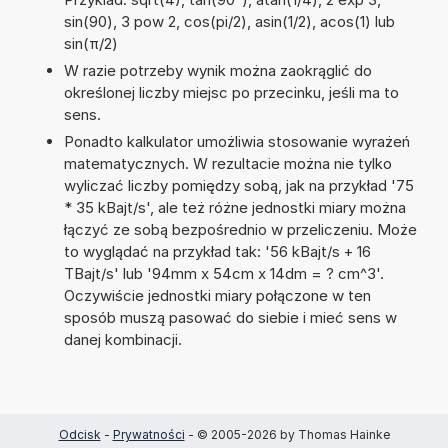
sin(90), 3 pow 2, cos(pi/2), asin(1/2), acos(1) lub
sin(π/2)
W razie potrzeby wynik można zaokrąglić do
określonej liczby miejsc po przecinku, jeśli ma to
sens.
Ponadto kalkulator umożliwia stosowanie wyrażeń
matematycznych. W rezultacie można nie tylko
wyliczać liczby pomiędzy sobą, jak na przykład '75
* 35 kBajt/s', ale też różne jednostki miary można
łączyć ze sobą bezpośrednio w przeliczeniu. Może
to wyglądać na przykład tak: '56 kBajt/s + 16
TBajt/s' lub '94mm x 54cm x 14dm = ? cm^3'.
Oczywiście jednostki miary połączone w ten
sposób muszą pasować do siebie i mieć sens w
danej kombinacji.
Odcisk
-
Prywatności
- © 2005-2026 by Thomas Hainke