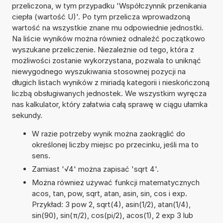
przeliczona, w tym przypadku 'Współczynnik przenikania
ciepła (wartość U)'. Po tym przelicza wprowadzoną
wartość na wszystkie znane mu odpowiednie jednostki.
Na liście wyników można również odnaleźć początkowo
wyszukane przeliczenie. Niezależnie od tego, która z
możliwości zostanie wykorzystana, pozwala to uniknąć
niewygodnego wyszukiwania stosownej pozycji na
długich listach wyników z miriadą kategorii i nieskończoną
liczbą obsługiwanych jednostek. We wszystkim wyręcza
nas kalkulator, który załatwia całą sprawę w ciągu ułamka
sekundy.
W razie potrzeby wynik można zaokrąglić do
określonej liczby miejsc po przecinku, jeśli ma to
sens.
Zamiast '√4' można zapisać 'sqrt 4'.
Można również używać funkcji matematycznych
acos, tan, pow, sqrt, atan, asin, sin, cos i exp.
Przykład: 3 pow 2, sqrt(4), asin(1/2), atan(1/4),
sin(90), sin(π/2), cos(pi/2), acos(1), 2 exp 3 lub