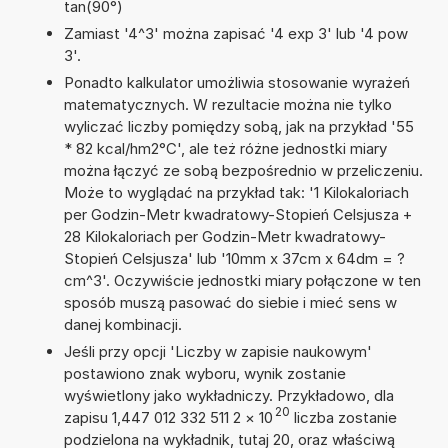
tan(90°)
Zamiast '4^3' można zapisać '4 exp 3' lub '4 pow
3'.
Ponadto kalkulator umożliwia stosowanie wyrażeń
matematycznych. W rezultacie można nie tylko
wyliczać liczby pomiędzy sobą, jak na przykład '55
* 82 kcal/hm2°C', ale też różne jednostki miary
można łączyć ze sobą bezpośrednio w przeliczeniu.
Może to wyglądać na przykład tak: '1 Kilokaloriach
per Godzin-Metr kwadratowy-Stopień Celsjusza +
28 Kilokaloriach per Godzin-Metr kwadratowy-
Stopień Celsjusza' lub '10mm x 37cm x 64dm = ?
cm^3'. Oczywiście jednostki miary połączone w ten
sposób muszą pasować do siebie i mieć sens w
danej kombinacji.
Jeśli przy opcji 'Liczby w zapisie naukowym'
postawiono znak wyboru, wynik zostanie
wyświetlony jako wykładniczy. Przykładowo, dla
20
zapisu 1,447 012 332 511 2
×
10
liczba zostanie
podzielona na wykładnik, tutaj 20, oraz właściwą