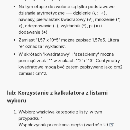
Na tym etapie dozwolone są tylko podstawowe
działania arytmetyczne --- dzielenie (/, :, ÷),
nawiasy, pierwiastek kwadratowy (√), mnożenie (*,
x), odejmowanie (-), wykładnik (^), pi (π) i
dodawanie (+)
Zamiast '1,57 x 10^5' można zapisać 1,57e5. Litera
'e' oznacza 'wykładnik'.
W skrótach 'kwadratowy' i 'sześcienny' można
pominąć znak '^' w znakach '^2' i '^3'. Centymetry
kwadratowe mogą być zatem zapisywane jako cm2
zamiast cm^2.
lub: Korzystanie z kalkulatora z listami
wyboru
Wybierz właściwą kategorię z listy, w tym
przypadku '
Współczynnik przenikania ciepła (wartość U)
'.