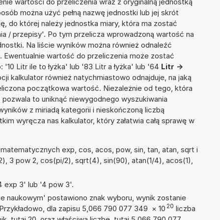
nie wartości do przeliczenia wraz z oryginalną jednostką
sposób można użyć pełną nazwę jednostki lub jej skrót
ię, do której należy jednostka miary, która ma zostać
ia / przepisy'. Po tym przelicza wprowadzoną wartość na
nostki. Na liście wyników można również odnaleźć
 Ewentualnie wartość do przeliczenia może zostać
 Litr ile to łyżka' lub '83 Litr a łyżka' lub '64
Litr ->
opcji kalkulator również natychmiastowo odnajduje, na jaką
liczona początkowa wartość. Niezależnie od tego, która
, pozwala to uniknąć niewygodnego wyszukiwania
wyników z miriadą kategorii i nieskończoną liczbą
im wyręcza nas kalkulator, który załatwia całą sprawę w
atematycznych exp, cos, acos, pow, sin, tan, atan, sqrt i
2), 3 pow 2, cos(pi/2), sqrt(4), sin(90), atan(1/4), acos(1),
 exp 3' lub '4 pow 3'.
isie naukowym' postawiono znak wyboru, wynik zostanie
20
 Przykładowo, dla zapisu 5,066 790 077 349
×
10
liczba
k, tutaj 20, oraz właściwą liczbę, tutaj 5,066 790 077