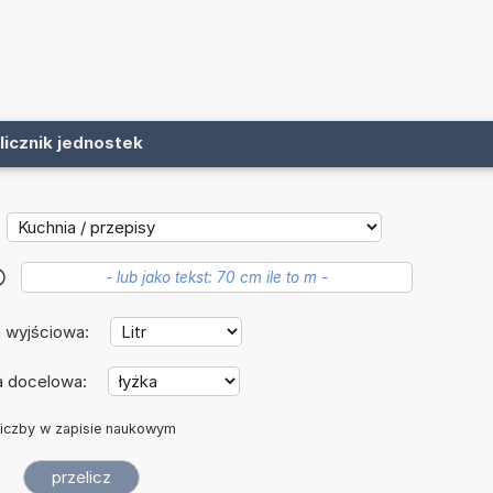
licznik jednostek
?
 wyjściowa:
a docelowa:
iczby w zapisie naukowym