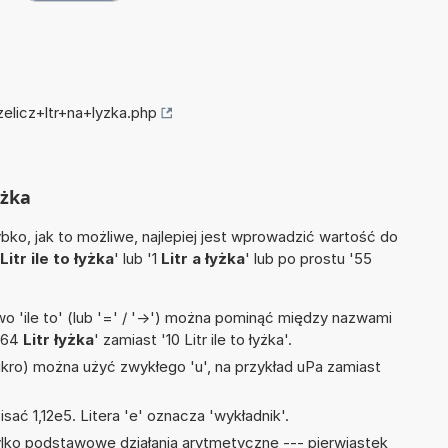
zelicz+ltr+na+lyzka.php
yżka
ko, jak to możliwe, najlepiej jest wprowadzić wartość do
Litr ile to łyżka
' lub '1
Litr a łyżka
' lub po prostu '55
 'ile to' (lub '=' / '->') można pominąć między nazwami
 '64
Litr łyżka
' zamiast '10 Litr ile to łyżka'.
mikro) można użyć zwykłego 'u', na przykład uPa zamiast
isać 1,12e5. Litera 'e' oznacza 'wykładnik'.
lko podstawowe działania arytmetyczne --- pierwiastek