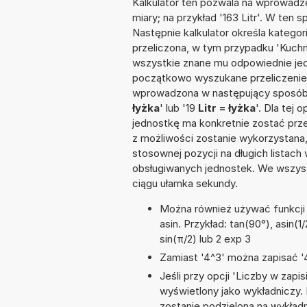
Kalkulator ten pozwala na wprowadze
miary; na przykład '163 Litr'. W ten 
Następnie kalkulator określa kategor
przeliczona, w tym przypadku 'Kuchn
wszystkie znane mu odpowiednie jed
początkowo wyszukane przeliczenie.
wprowadzona w następujący sposób: '10
łyżka
' lub '19
Litr = łyżka
'. Dla tej 
jednostkę ma konkretnie zostać prze
z możliwości zostanie wykorzystana
stosownej pozycji na długich listach 
obsługiwanych jednostek. We wszystk
ciągu ułamka sekundy.
Można również używać funkcji m
asin. Przykład: tan(90°), asin(1/
sin(π/2) lub 2 exp 3
Zamiast '4^3' można zapisać '4
Jeśli przy opcji 'Liczby w zap
wyświetlony jako wykładniczy.
zostanie podzielona na wykładni