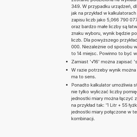
349. W przypadku urządzeń, dla
jak na przykład w kalkulator
zapisu liczb jako 5,066 790 0
oraz bardzo małe liczby są łat
znaku wyboru, wynik będzie 
liczb. Dla powyższego przykła
000. Niezależnie od sposobu w
to 14 miejsc. Powinno to być w
Zamiast '√16' można zapisać 'sq
W razie potrzeby wynik można za
ma to sens.
Ponadto kalkulator umożliwia
nie tylko wyliczać liczby pomięd
jednostki miary można łączyć 
na przykład tak: '1 Litr + 55 
jednostki miary połączone w t
kombinacji.