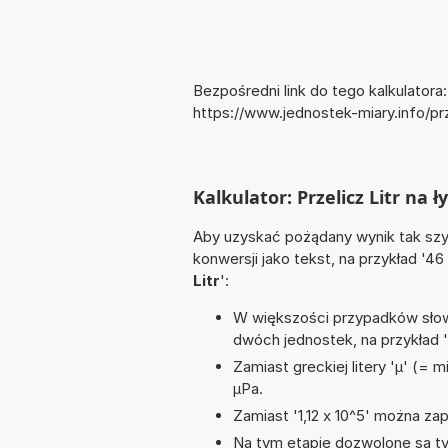
Bezpośredni link do tego kalkulatora:
https://www.jednostek-miary.info/pr
Kalkulator: Przelicz Litr na ł
Aby uzyskać pożądany wynik tak szyb
konwersji jako tekst, na przykład '46
Litr
':
W większości przypadków słowo
dwóch jednostek, na przykład
Zamiast greckiej litery 'µ' (= 
µPa.
Zamiast '1,12 x 10^5' można zap
Na tym etapie dozwolone są ty