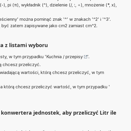
 pi (π), wykładnik (^), dzielenie (/, :, ÷), mnożenie (*, x),
ścienny' można pominąć znak '^' w znakach '^2' i '^3'.
być zatem zapisywane jako cm2 zamiast cm^2.
ra z listami wyboru
isty, w tym przypadku '
Kuchnia / przepisy
'.
ą chcesz przeliczyć.
wiadającą wartości, którą chcesz przeliczyć, w tym
na którą chcesz przeliczyć wartość, w tym przypadku '
onwertera jednostek, aby przeliczyć Litr ile