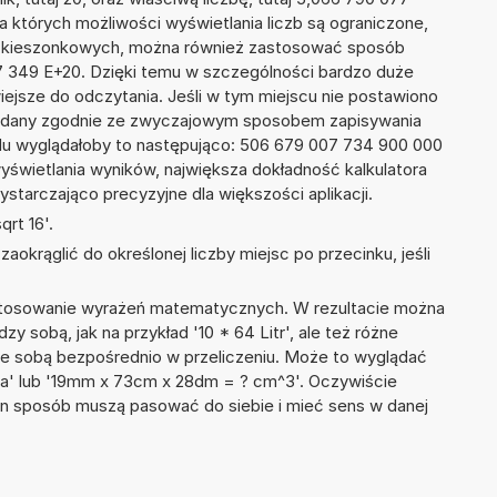
 których możliwości wyświetlania liczb są ograniczone,
ach kieszonkowych, można również zastosować sposób
77 349 E+20. Dzięki temu w szczególności bardzo duże
wiejsze do odczytania. Jeśli w tym miejscu nie postawiono
podany zgodnie ze zwyczajowym sposobem zapisywania
du wyglądałoby to następująco: 506 679 007 734 900 000
yświetlania wyników, największa dokładność kalkulatora
ystarczająco precyzyjne dla większości aplikacji.
rt 16'.
okrąglić do określonej liczby miejsc po przecinku, jeśli
 stosowanie wyrażeń matematycznych. W rezultacie można
zy sobą, jak na przykład '10 * 64 Litr', ale też różne
ze sobą bezpośrednio w przeliczeniu. Może to wyglądać
łyżka' lub '19mm x 73cm x 28dm = ? cm^3'. Oczywiście
en sposób muszą pasować do siebie i mieć sens w danej