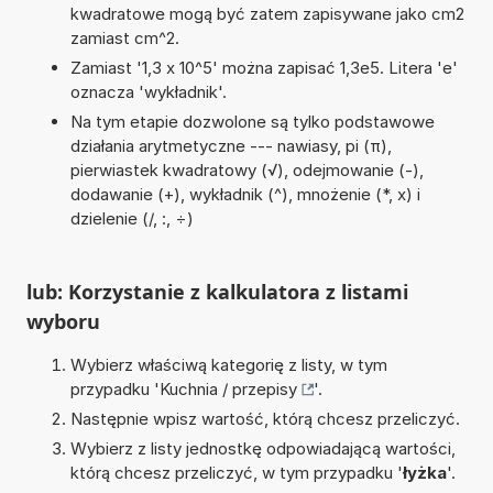
kwadratowe mogą być zatem zapisywane jako cm2
zamiast cm^2.
Zamiast '1,3 x 10^5' można zapisać 1,3e5. Litera 'e'
oznacza 'wykładnik'.
Na tym etapie dozwolone są tylko podstawowe
działania arytmetyczne --- nawiasy, pi (π),
pierwiastek kwadratowy (√), odejmowanie (-),
dodawanie (+), wykładnik (^), mnożenie (*, x) i
dzielenie (/, :, ÷)
lub: Korzystanie z kalkulatora z listami
wyboru
Wybierz właściwą kategorię z listy, w tym
przypadku '
Kuchnia / przepisy
'.
Następnie wpisz wartość, którą chcesz przeliczyć.
Wybierz z listy jednostkę odpowiadającą wartości,
którą chcesz przeliczyć, w tym przypadku '
łyżka
'.