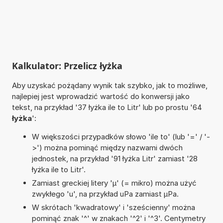
Kalkulator: Przelicz łyżka
Aby uzyskać pożądany wynik tak szybko, jak to możliwe,
najlepiej jest wprowadzić wartość do konwersji jako
tekst, na przykład '37 łyżka ile to Litr' lub po prostu '64
łyżka
':
W większości przypadków słowo 'ile to' (lub '=' / '-
>') można pominąć między nazwami dwóch
jednostek, na przykład '91 łyżka Litr' zamiast '28
łyżka ile to Litr'.
Zamiast greckiej litery 'µ' (= mikro) można użyć
zwykłego 'u', na przykład uPa zamiast µPa.
W skrótach 'kwadratowy' i 'sześcienny' można
pominąć znak '^' w znakach '^2' i '^3'. Centymetry