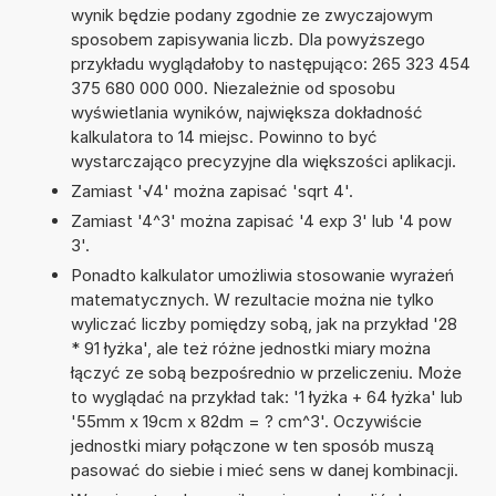
wynik będzie podany zgodnie ze zwyczajowym
sposobem zapisywania liczb. Dla powyższego
przykładu wyglądałoby to następująco: 265 323 454
375 680 000 000. Niezależnie od sposobu
wyświetlania wyników, największa dokładność
kalkulatora to 14 miejsc. Powinno to być
wystarczająco precyzyjne dla większości aplikacji.
Zamiast '√4' można zapisać 'sqrt 4'.
Zamiast '4^3' można zapisać '4 exp 3' lub '4 pow
3'.
Ponadto kalkulator umożliwia stosowanie wyrażeń
matematycznych. W rezultacie można nie tylko
wyliczać liczby pomiędzy sobą, jak na przykład '28
* 91 łyżka', ale też różne jednostki miary można
łączyć ze sobą bezpośrednio w przeliczeniu. Może
to wyglądać na przykład tak: '1 łyżka + 64 łyżka' lub
'55mm x 19cm x 82dm = ? cm^3'. Oczywiście
jednostki miary połączone w ten sposób muszą
pasować do siebie i mieć sens w danej kombinacji.