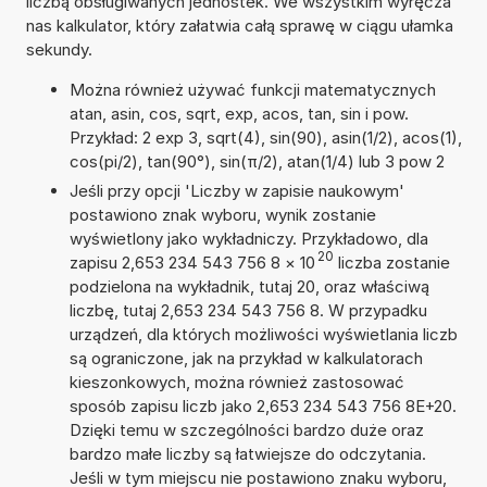
liczbą obsługiwanych jednostek. We wszystkim wyręcza
nas kalkulator, który załatwia całą sprawę w ciągu ułamka
sekundy.
Można również używać funkcji matematycznych
atan, asin, cos, sqrt, exp, acos, tan, sin i pow.
Przykład: 2 exp 3, sqrt(4), sin(90), asin(1/2), acos(1),
cos(pi/2), tan(90°), sin(π/2), atan(1/4) lub 3 pow 2
Jeśli przy opcji 'Liczby w zapisie naukowym'
postawiono znak wyboru, wynik zostanie
wyświetlony jako wykładniczy. Przykładowo, dla
20
zapisu 2,653 234 543 756 8
×
10
liczba zostanie
podzielona na wykładnik, tutaj 20, oraz właściwą
liczbę, tutaj 2,653 234 543 756 8. W przypadku
urządzeń, dla których możliwości wyświetlania liczb
są ograniczone, jak na przykład w kalkulatorach
kieszonkowych, można również zastosować
sposób zapisu liczb jako 2,653 234 543 756 8E+20.
Dzięki temu w szczególności bardzo duże oraz
bardzo małe liczby są łatwiejsze do odczytania.
Jeśli w tym miejscu nie postawiono znaku wyboru,