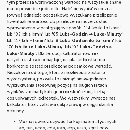
tym przelicza wprowadzoną wartość na wszystkie znane
mu odpowiednie jednostki. Na liście wyników można
również odnaleźć początkowo wyszukane przeliczenie.
Ewentualnie wartość do przeliczenia może zostać
wprowadzona w następujący sposób: '24 lxh ile to lxmin'
lub '33 lxh a lxmin' lub '85
Luks-Godzin -> Luks-Minuty
'
lub '47
lxh = lxmin
' lub '9
Luks-Godzin ile to lxmin
' lub
'70
lxh ile to Luks-Minuty
' lub '93
Luks-Godzin a
Luks-Minuty
'. Dla tej opcji kalkulator również
natychmiastowo odnajduje, na jaką jednostkę ma
konkretnie zostać przeliczona początkowa wartość.
Niezależnie od tego, która z możliwości zostanie
wykorzystana, pozwala to uniknąć niewygodnego
wyszukiwania stosownej pozycji na długich listach
wyników z miriadą kategorii i nieskończoną liczbą
obsługiwanych jednostek. We wszystkim wyręcza nas
kalkulator, który załatwia całą sprawę w ciągu ułamka
sekundy.
Można również używać funkcji matematycznych
sin, tan, acos, cos, asin, exp, atan, sqrt i pow.