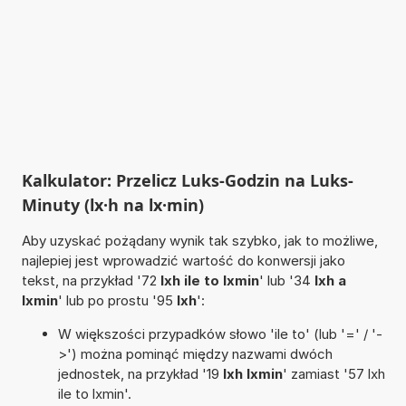
Kalkulator: Przelicz Luks-Godzin na Luks-
Minuty (lx·h na lx·min)
Aby uzyskać pożądany wynik tak szybko, jak to możliwe,
najlepiej jest wprowadzić wartość do konwersji jako
tekst, na przykład '72
lxh ile to lxmin
' lub '34
lxh a
lxmin
' lub po prostu '95
lxh
':
W większości przypadków słowo 'ile to' (lub '=' / '-
>') można pominąć między nazwami dwóch
jednostek, na przykład '19
lxh lxmin
' zamiast '57 lxh
ile to lxmin'.