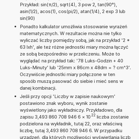
Przykład: sin(π/2), sqrt(4), 3 pow 2, tan(90°),
asin(1/2), acos(1), cos(pi/2), atan(1/4), 2 exp 3 lub
sin(90)
Ponadto kalkulator umożliwia stosowanie wyrażeń
matematycznych. W rezultacie można nie tylko
wyliczać liczby pomiędzy sobą, jak na przykład '2 *
63 lxh', ale też różne jednostki miary można łączyć
ze sobą bezpośrednio w przeliczeniu. Może to
wyglądać na przykład tak: '78 Luks-Godzin + 40
Luks-Minuty' lub '25mm x 86cm x 48dm = ? cm^3'.
Oczywiście jednostki miary połączone w ten
sposób muszą pasować do siebie i mieć sens w
danej kombinacji.
Jeśli przy opcji 'Liczby w zapisie naukowym'
postawiono znak wyboru, wynik zostanie
wyświetlony jako wykładniczy. Przykładowo, dla
22
zapisu 3,493 860 708 946 6
×
10
liczba zostanie
podzielona na wykładnik, tutaj 22, oraz właściwą
liczbę, tutaj 3,493 860 708 946 6. W przypadku
urządzeń, dla których możliwości wyświetlania liczb