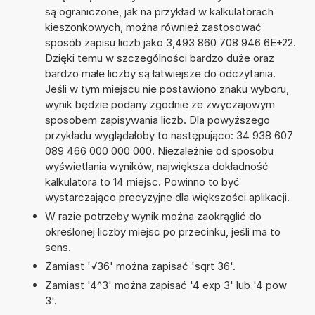
są ograniczone, jak na przykład w kalkulatorach
kieszonkowych, można również zastosować
sposób zapisu liczb jako 3,493 860 708 946 6E+22.
Dzięki temu w szczególności bardzo duże oraz
bardzo małe liczby są łatwiejsze do odczytania.
Jeśli w tym miejscu nie postawiono znaku wyboru,
wynik będzie podany zgodnie ze zwyczajowym
sposobem zapisywania liczb. Dla powyższego
przykładu wyglądałoby to następująco: 34 938 607
089 466 000 000 000. Niezależnie od sposobu
wyświetlania wyników, największa dokładność
kalkulatora to 14 miejsc. Powinno to być
wystarczająco precyzyjne dla większości aplikacji.
W razie potrzeby wynik można zaokrąglić do
określonej liczby miejsc po przecinku, jeśli ma to
sens.
Zamiast '√36' można zapisać 'sqrt 36'.
Zamiast '4^3' można zapisać '4 exp 3' lub '4 pow
3'.