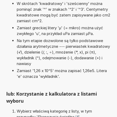
W skrótach 'kwadratowy' i 'sześcienny' można
pominąć znak '^' w znakach '^2' i '^3'. Centymetry
kwadratowe mogą być zatem zapisywane jako cm2
zamiast cm^2.
Zamiast greckiej litery 'µ' (= mikro) można użyć
zwykłego 'u', na przykład uPa zamiast µPa.
Na tym etapie dozwolone są tylko podstawowe
działania arytmetyczne --- pierwiastek kwadratowy
(√), dzielenie (/, :, ÷), mnożenie (*, x), pi (π),
wykładnik (^), odejmowanie (-), dodawanie (+) i
nawiasy
Zamiast '1,26 x 10^5' można zapisać 1,26e5. Litera
'e' oznacza 'wykładnik'.
lub: Korzystanie z kalkulatora z listami
wyboru
Wybierz właściwą kategorię z listy, w tym
przypadku '
Ekspozycja świetlna
'.