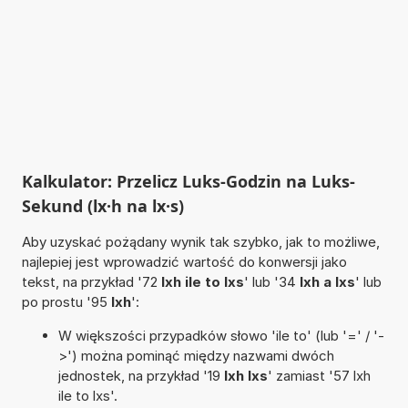
Kalkulator: Przelicz Luks-Godzin na Luks-
Sekund (lx·h na lx·s)
Aby uzyskać pożądany wynik tak szybko, jak to możliwe,
najlepiej jest wprowadzić wartość do konwersji jako
tekst, na przykład '72
lxh ile to lxs
' lub '34
lxh a lxs
' lub
po prostu '95
lxh
':
W większości przypadków słowo 'ile to' (lub '=' / '-
>') można pominąć między nazwami dwóch
jednostek, na przykład '19
lxh lxs
' zamiast '57 lxh
ile to lxs'.