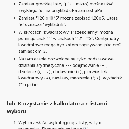
Zamiast greckiej litery 'µ' (= mikro) można użyć
zwykłego 'u', na przykład uPa zamiast µPa.
Zamiast '1,26 x 10^5' można zapisać 1,26e5. Litera
'e' oznacza 'wykładnik'.
W skrótach 'kwadratowy' i 'sześcienny' można
pominąć znak '^' w znakach '^2' i '^3'. Centymetry
kwadratowe mogą być zatem zapisywane jako cm2
zamiast cm^2.
Na tym etapie dozwolone są tylko podstawowe
działania arytmetyczne --- odejmowanie (-),
dzielenie (/, :, ÷), dodawanie (+), pierwiastek
kwadratowy (√), nawiasy, mnożenie (*, x), wykładnik
(^) i pi (π)
lub: Korzystanie z kalkulatora z listami
wyboru
Wybierz właściwą kategorię z listy, w tym
przypadku '
Ekspozycja świetlna
'.