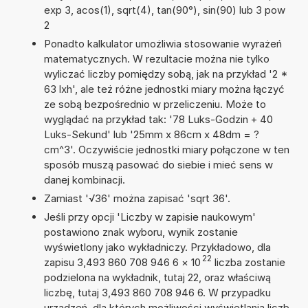
exp 3, acos(1), sqrt(4), tan(90°), sin(90) lub 3 pow
2
Ponadto kalkulator umożliwia stosowanie wyrażeń
matematycznych. W rezultacie można nie tylko
wyliczać liczby pomiędzy sobą, jak na przykład '2 *
63 lxh', ale też różne jednostki miary można łączyć
ze sobą bezpośrednio w przeliczeniu. Może to
wyglądać na przykład tak: '78 Luks-Godzin + 40
Luks-Sekund' lub '25mm x 86cm x 48dm = ?
cm^3'. Oczywiście jednostki miary połączone w ten
sposób muszą pasować do siebie i mieć sens w
danej kombinacji.
Zamiast '√36' można zapisać 'sqrt 36'.
Jeśli przy opcji 'Liczby w zapisie naukowym'
postawiono znak wyboru, wynik zostanie
wyświetlony jako wykładniczy. Przykładowo, dla
22
zapisu 3,493 860 708 946 6
×
10
liczba zostanie
podzielona na wykładnik, tutaj 22, oraz właściwą
liczbę, tutaj 3,493 860 708 946 6. W przypadku
urządzeń, dla których możliwości wyświetlania liczb