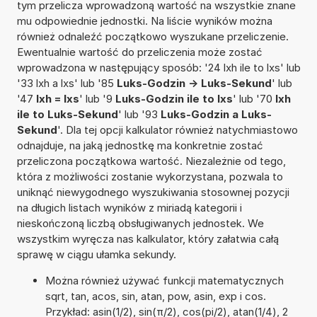
tym przelicza wprowadzoną wartość na wszystkie znane
mu odpowiednie jednostki. Na liście wyników można
również odnaleźć początkowo wyszukane przeliczenie.
Ewentualnie wartość do przeliczenia może zostać
wprowadzona w następujący sposób: '24 lxh ile to lxs' lub
'33 lxh a lxs' lub '85
Luks-Godzin -> Luks-Sekund
' lub
'47
lxh = lxs
' lub '9
Luks-Godzin ile to lxs
' lub '70
lxh
ile to Luks-Sekund
' lub '93
Luks-Godzin a Luks-
Sekund
'. Dla tej opcji kalkulator również natychmiastowo
odnajduje, na jaką jednostkę ma konkretnie zostać
przeliczona początkowa wartość. Niezależnie od tego,
która z możliwości zostanie wykorzystana, pozwala to
uniknąć niewygodnego wyszukiwania stosownej pozycji
na długich listach wyników z miriadą kategorii i
nieskończoną liczbą obsługiwanych jednostek. We
wszystkim wyręcza nas kalkulator, który załatwia całą
sprawę w ciągu ułamka sekundy.
Można również używać funkcji matematycznych
sqrt, tan, acos, sin, atan, pow, asin, exp i cos.
Przykład: asin(1/2), sin(π/2), cos(pi/2), atan(1/4), 2