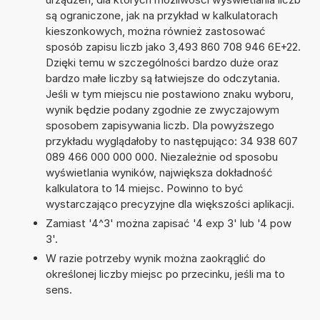
są ograniczone, jak na przykład w kalkulatorach
kieszonkowych, można również zastosować
sposób zapisu liczb jako 3,493 860 708 946 6E+22.
Dzięki temu w szczególności bardzo duże oraz
bardzo małe liczby są łatwiejsze do odczytania.
Jeśli w tym miejscu nie postawiono znaku wyboru,
wynik będzie podany zgodnie ze zwyczajowym
sposobem zapisywania liczb. Dla powyższego
przykładu wyglądałoby to następująco: 34 938 607
089 466 000 000 000. Niezależnie od sposobu
wyświetlania wyników, największa dokładność
kalkulatora to 14 miejsc. Powinno to być
wystarczająco precyzyjne dla większości aplikacji.
Zamiast '4^3' można zapisać '4 exp 3' lub '4 pow
3'.
W razie potrzeby wynik można zaokrąglić do
określonej liczby miejsc po przecinku, jeśli ma to
sens.