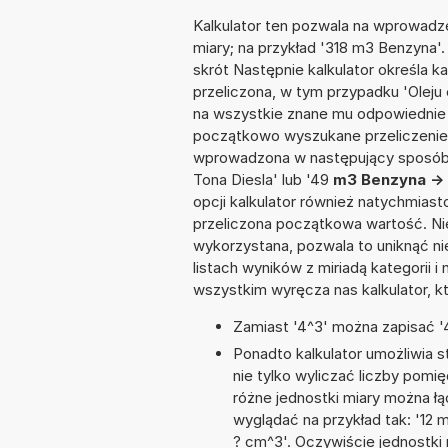
Kalkulator ten pozwala na wprowadze
miary; na przykład '318 m3 Benzyna'
skrót Następnie kalkulator określa k
przeliczona, w tym przypadku 'Olej
na wszystkie znane mu odpowiednie 
początkowo wyszukane przeliczenie.
wprowadzona w następujący sposób: 
Tona Diesla' lub '49
m3 Benzyna -> 
opcji kalkulator również natychmias
przeliczona początkowa wartość. Nie
wykorzystana, pozwala to uniknąć n
listach wyników z miriadą kategorii 
wszystkim wyręcza nas kalkulator, k
Zamiast '4^3' można zapisać '4
Ponadto kalkulator umożliwia
nie tylko wyliczać liczby pomię
różne jednostki miary można ł
wyglądać na przykład tak: '12
? cm^3'. Oczywiście jednostki