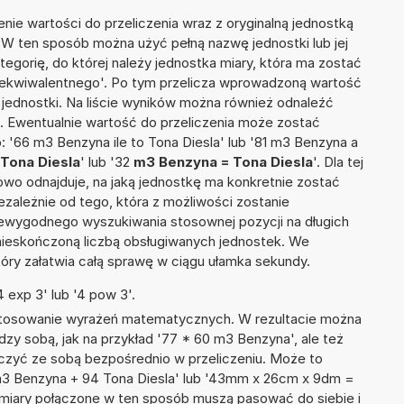
nie wartości do przeliczenia wraz z oryginalną jednostką
. W ten sposób można użyć pełną nazwę jednostki lub jej
ategorię, do której należy jednostka miary, która ma zostać
u ekwiwalentnego'. Po tym przelicza wprowadzoną wartość
jednostki. Na liście wyników można również odnaleźć
 Ewentualnie wartość do przeliczenia może zostać
'66 m3 Benzyna ile to Tona Diesla' lub '81 m3 Benzyna a
Tona Diesla
' lub '32
m3 Benzyna = Tona Diesla
'. Dla tej
towo odnajduje, na jaką jednostkę ma konkretnie zostać
zależnie od tego, która z możliwości zostanie
iewygodnego wyszukiwania stosownej pozycji na długich
i nieskończoną liczbą obsługiwanych jednostek. We
tóry załatwia całą sprawę w ciągu ułamka sekundy.
 exp 3' lub '4 pow 3'.
 stosowanie wyrażeń matematycznych. W rezultacie można
dzy sobą, jak na przykład '77 * 60 m3 Benzyna', ale też
ączyć ze sobą bezpośrednio w przeliczeniu. Może to
 m3 Benzyna + 94 Tona Diesla' lub '43mm x 26cm x 9dm =
 miary połączone w ten sposób muszą pasować do siebie i