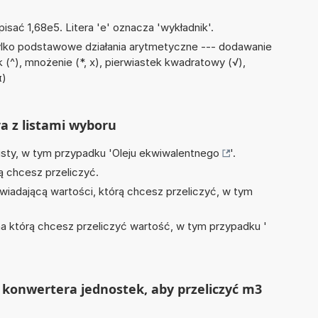
isać 1,68e5. Litera 'e' oznacza 'wykładnik'.
ylko podstawowe działania arytmetyczne --- dodawanie
 (^), mnożenie (*, x), pierwiastek kwadratowy (√),
π)
ra z listami wyboru
isty, w tym przypadku '
Oleju ekwiwalentnego
'.
ą chcesz przeliczyć.
wiadającą wartości, którą chcesz przeliczyć, w tym
na którą chcesz przeliczyć wartość, w tym przypadku '
 konwertera jednostek, aby przeliczyć m3