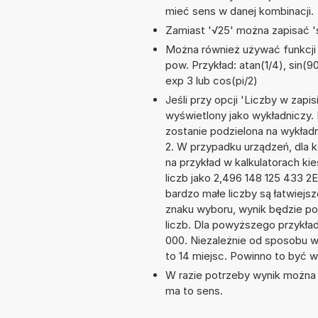
mieć sens w danej kombinacji.
Zamiast '√25' można zapisać 's
Można również używać funkcji m
pow. Przykład: atan(1/4), sin(90
exp 3 lub cos(pi/2)
Jeśli przy opcji 'Liczby w zap
wyświetlony jako wykładniczy. 
zostanie podzielona na wykładni
2. W przypadku urządzeń, dla k
na przykład w kalkulatorach 
liczb jako 2,496 148 125 433 2
bardzo małe liczby są łatwiejs
znaku wyboru, wynik będzie 
liczb. Dla powyższego przykła
000. Niezależnie od sposobu w
to 14 miejsc. Powinno to być w
W razie potrzeby wynik można za
ma to sens.