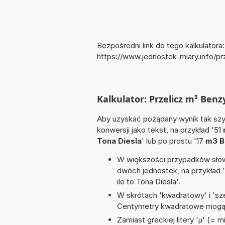
Bezpośredni link do tego kalkulatora:
https://www.jednostek-miary.info/
Kalkulator: Przelicz m³ Benz
Aby uzyskać pożądany wynik tak szyb
konwersji jako tekst, na przykład '51
Tona Diesla
' lub po prostu '17
m3 B
W większości przypadków słowo
dwóch jednostek, na przykład 
ile to Tona Diesla'.
W skrótach 'kwadratowy' i 'sze
Centymetry kwadratowe mogą 
Zamiast greckiej litery 'µ' (= 