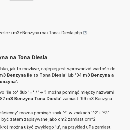
przelicz+m3+Benzyna+na+Tona+Diesla.php
yna na Tona Diesla
ko, jak to możliwe, najlepiej jest wprowadzić wartość do
m3 Benzyna ile to Tona Diesla
' lub '34
m3 Benzyna a
enzyna
':
 'ile to' (lub '=' / '->') można pominąć między nazwami
'82
m3 Benzyna Tona Diesla
' zamiast '99 m3 Benzyna
ścienny' można pominąć znak '^' w znakach '^2' i '^3'.
być zatem zapisywane jako cm2 zamiast cm^2.
mikro) można użyć zwykłego 'u', na przykład uPa zamiast