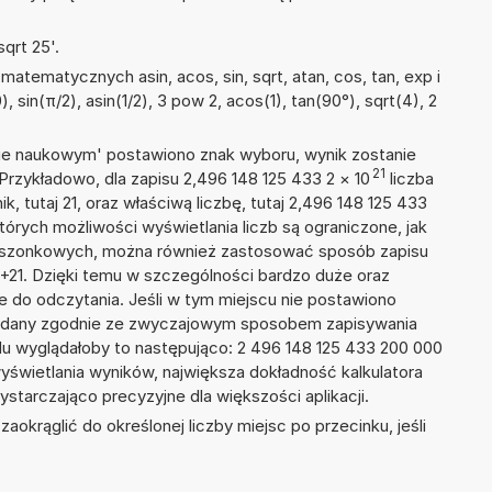
qrt 25'.
atematycznych asin, acos, sin, sqrt, atan, cos, tan, exp i
), sin(π/2), asin(1/2), 3 pow 2, acos(1), tan(90°), sqrt(4), 2
isie naukowym' postawiono znak wyboru, wynik zostanie
21
Przykładowo, dla zapisu 2,496 148 125 433 2
×
10
liczba
k, tutaj 21, oraz właściwą liczbę, tutaj 2,496 148 125 433
tórych możliwości wyświetlania liczb są ograniczone, jak
kieszonkowych, można również zastosować sposób zapisu
E+21. Dzięki temu w szczególności bardzo duże oraz
ze do odczytania. Jeśli w tym miejscu nie postawiono
podany zgodnie ze zwyczajowym sposobem zapisywania
du wyglądałoby to następująco: 2 496 148 125 433 200 000
yświetlania wyników, największa dokładność kalkulatora
ystarczająco precyzyjne dla większości aplikacji.
okrąglić do określonej liczby miejsc po przecinku, jeśli