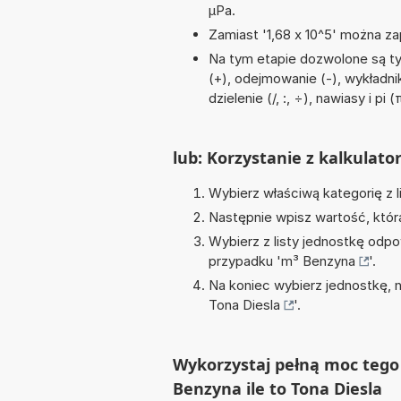
µPa.
Zamiast '1,68 x 10^5' można zap
Na tym etapie dozwolone są t
(+), odejmowanie (-), wykładnik
dzielenie (/, :, ÷), nawiasy i pi (
lub: Korzystanie z kalkulato
Wybierz właściwą kategorię z l
Następnie wpisz wartość, któr
Wybierz z listy jednostkę odpo
przypadku '
m³ Benzyna
'.
Na koniec wybierz jednostkę, 
Tona Diesla
'.
Wykorzystaj pełną moc tego
Benzyna ile to Tona Diesla