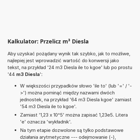
Kalkulator: Przelicz m³ Diesla
Aby uzyskać pożądany wynik tak szybko, jak to możliwe,
najlepiej jest wprowadzić wartość do konwersji jako
tekst, na przykład '24 m3 Diesla ile to kgoe' lub po prostu
'44
m3 Diesla
':
W większości przypadków słowo 'ile to' (lub '=' / '-
>') można pominąć między nazwami dwóch
jednostek, na przykład '64 m3 Diesla kgoe' zamiast
'54 m3 Diesla ile to kgoe'.
Zamiast '1,23 x 10^5' można zapisać 1,23e5. Litera
'e' oznacza 'wykładnik'.
Na tym etapie dozwolone są tylko podstawowe
działania arytmetyczne --- odejmowanie (-),