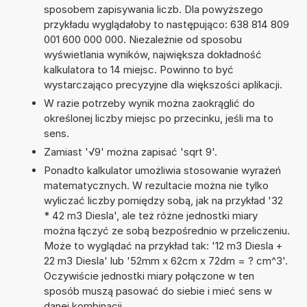
sposobem zapisywania liczb. Dla powyższego
przykładu wyglądałoby to następująco: 638 814 809
001 600 000 000. Niezależnie od sposobu
wyświetlania wyników, największa dokładność
kalkulatora to 14 miejsc. Powinno to być
wystarczająco precyzyjne dla większości aplikacji.
W razie potrzeby wynik można zaokrąglić do
określonej liczby miejsc po przecinku, jeśli ma to
sens.
Zamiast '√9' można zapisać 'sqrt 9'.
Ponadto kalkulator umożliwia stosowanie wyrażeń
matematycznych. W rezultacie można nie tylko
wyliczać liczby pomiędzy sobą, jak na przykład '32
* 42 m3 Diesla', ale też różne jednostki miary
można łączyć ze sobą bezpośrednio w przeliczeniu.
Może to wyglądać na przykład tak: '12 m3 Diesla +
22 m3 Diesla' lub '52mm x 62cm x 72dm = ? cm^3'.
Oczywiście jednostki miary połączone w ten
sposób muszą pasować do siebie i mieć sens w
danej kombinacji.