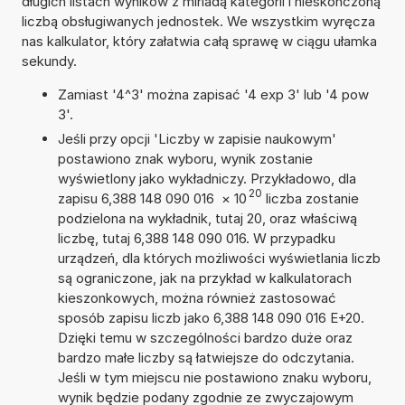
długich listach wyników z miriadą kategorii i nieskończoną
liczbą obsługiwanych jednostek. We wszystkim wyręcza
nas kalkulator, który załatwia całą sprawę w ciągu ułamka
sekundy.
Zamiast '4^3' można zapisać '4 exp 3' lub '4 pow
3'.
Jeśli przy opcji 'Liczby w zapisie naukowym'
postawiono znak wyboru, wynik zostanie
wyświetlony jako wykładniczy. Przykładowo, dla
20
zapisu 6,388 148 090 016
×
10
liczba zostanie
podzielona na wykładnik, tutaj 20, oraz właściwą
liczbę, tutaj 6,388 148 090 016. W przypadku
urządzeń, dla których możliwości wyświetlania liczb
są ograniczone, jak na przykład w kalkulatorach
kieszonkowych, można również zastosować
sposób zapisu liczb jako 6,388 148 090 016 E+20.
Dzięki temu w szczególności bardzo duże oraz
bardzo małe liczby są łatwiejsze do odczytania.
Jeśli w tym miejscu nie postawiono znaku wyboru,
wynik będzie podany zgodnie ze zwyczajowym