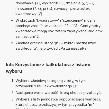
dodawanie (+), wykładnik (^), dzielenie (/, :, ÷),
mnożenie (*, x), pi (π), nawiasy i pierwiastek
kwadratowy (√)
W skrótach 'kwadratowy' i 'sześcienny' można
pominąć znak '^' w znakach '^2' i '^3'. Centymetry
kwadratowe mogą być zatem zapisywane jako cm2
zamiast cm^2.
Zamiast greckiej litery 'µ' (= mikro) można użyć
zwykłego 'u', na przykład uPa zamiast µPa.
lub: Korzystanie z kalkulatora z listami
wyboru
Wybierz właściwą kategorię z listy, w tym
przypadku '
Oleju ekwiwalentnego
'.
Następnie wpisz wartość, którą chcesz przeliczyć.
Wybierz z listy jednostkę odpowiadającą wartości,
którą chcesz przeliczyć, w tym przypadku '
m³