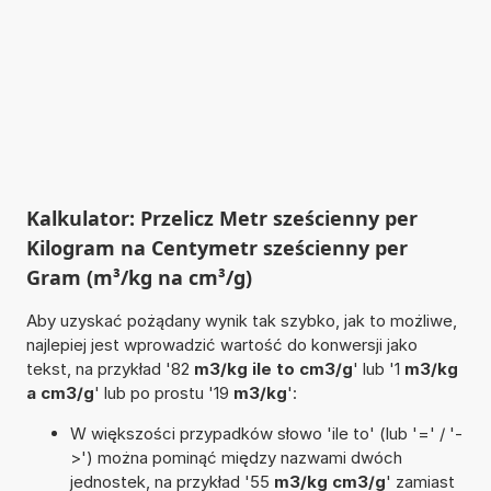
Kalkulator: Przelicz Metr sześcienny per
Kilogram na Centymetr sześcienny per
Gram (m³/kg na cm³/g)
Aby uzyskać pożądany wynik tak szybko, jak to możliwe,
najlepiej jest wprowadzić wartość do konwersji jako
tekst, na przykład '82
m3/kg ile to cm3/g
' lub '1
m3/kg
a cm3/g
' lub po prostu '19
m3/kg
':
W większości przypadków słowo 'ile to' (lub '=' / '-
>') można pominąć między nazwami dwóch
jednostek, na przykład '55
m3/kg cm3/g
' zamiast