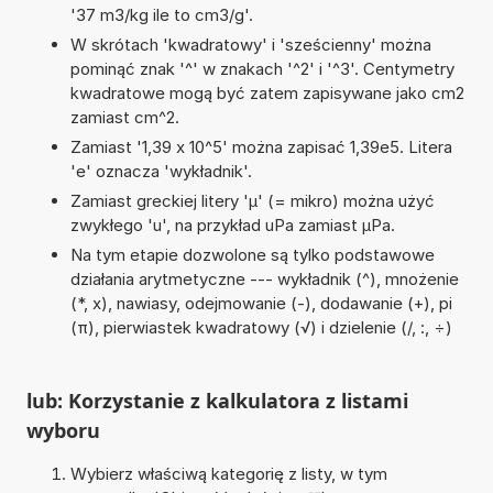
'37 m3/kg ile to cm3/g'.
W skrótach 'kwadratowy' i 'sześcienny' można
pominąć znak '^' w znakach '^2' i '^3'. Centymetry
kwadratowe mogą być zatem zapisywane jako cm2
zamiast cm^2.
Zamiast '1,39 x 10^5' można zapisać 1,39e5. Litera
'e' oznacza 'wykładnik'.
Zamiast greckiej litery 'µ' (= mikro) można użyć
zwykłego 'u', na przykład uPa zamiast µPa.
Na tym etapie dozwolone są tylko podstawowe
działania arytmetyczne --- wykładnik (^), mnożenie
(*, x), nawiasy, odejmowanie (-), dodawanie (+), pi
(π), pierwiastek kwadratowy (√) i dzielenie (/, :, ÷)
lub: Korzystanie z kalkulatora z listami
wyboru
Wybierz właściwą kategorię z listy, w tym