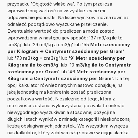
przypadku 'Objętość właściwa'. Po tym przelicza
wprowadzoną wartość na wszystkie znane mu
odpowiednie jednostki. Na liście wyników można również
odnaleźć początkowo wyszukane przeliczenie.
Ewentualnie wartość do przeliczenia może zostać
wprowadzona w następujący sposób: '37 m3/kg ile to
cm3/g' lub '29 m3/kg a cm3/g' lub '55
Metr sześcienny
per Kilogram -> Centymetr sześcienny per Gram
'
lub '73
m3/kg = cm3/g
' lub '91
Metr sześcienny per
Kilogram ile to cm3/g
' lub '10
m3/kg ile to Centymetr
sześcienny per Gram
' lub '46
Metr sześcienny per
Kilogram a Centymetr sześcienny per Gram
'. Dla tej
opcji kalkulator również natychmiastowo odnajduje, na
jaką jednostkę ma konkretnie zostać przeliczona
początkowa wartość. Niezależnie od tego, która z
możliwości zostanie wykorzystana, pozwala to uniknąć
niewygodnego wyszukiwania stosownej pozycji na
długich listach wyników z miriadą kategorii i nieskończoną
liczbą obsługiwanych jednostek. We wszystkim wyręcza
nas kalkulator, który załatwia całą sprawę w ciągu ułamka