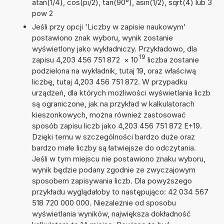
atan(1/4), cos(pi/2), tan(90°), asin(1/2), sqrt(4) lub 3
pow 2
Jeśli przy opcji 'Liczby w zapisie naukowym'
postawiono znak wyboru, wynik zostanie
wyświetlony jako wykładniczy. Przykładowo, dla
19
zapisu 4,203 456 751 872
×
10
liczba zostanie
podzielona na wykładnik, tutaj 19, oraz właściwą
liczbę, tutaj 4,203 456 751 872. W przypadku
urządzeń, dla których możliwości wyświetlania liczb
są ograniczone, jak na przykład w kalkulatorach
kieszonkowych, można również zastosować
sposób zapisu liczb jako 4,203 456 751 872 E+19.
Dzięki temu w szczególności bardzo duże oraz
bardzo małe liczby są łatwiejsze do odczytania.
Jeśli w tym miejscu nie postawiono znaku wyboru,
wynik będzie podany zgodnie ze zwyczajowym
sposobem zapisywania liczb. Dla powyższego
przykładu wyglądałoby to następująco: 42 034 567
518 720 000 000. Niezależnie od sposobu
wyświetlania wyników, największa dokładność