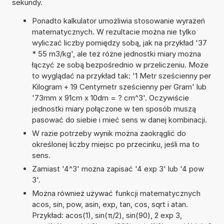
sekundy.
Ponadto kalkulator umożliwia stosowanie wyrażeń
matematycznych. W rezultacie można nie tylko
wyliczać liczby pomiędzy sobą, jak na przykład '37
* 55 m3/kg', ale też różne jednostki miary można
łączyć ze sobą bezpośrednio w przeliczeniu. Może
to wyglądać na przykład tak: '1 Metr sześcienny per
Kilogram + 19 Centymetr sześcienny per Gram' lub
'73mm x 91cm x 10dm = ? cm^3'. Oczywiście
jednostki miary połączone w ten sposób muszą
pasować do siebie i mieć sens w danej kombinacji.
W razie potrzeby wynik można zaokrąglić do
określonej liczby miejsc po przecinku, jeśli ma to
sens.
Zamiast '4^3' można zapisać '4 exp 3' lub '4 pow
3'.
Można również używać funkcji matematycznych
acos, sin, pow, asin, exp, tan, cos, sqrt i atan.
Przykład: acos(1), sin(π/2), sin(90), 2 exp 3,