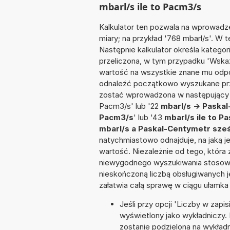
mbarl/s ile to Pacm3/s
Kalkulator ten pozwala na wprowadze
miary; na przykład '768 mbarl/s'. W 
Następnie kalkulator określa kategor
przeliczona, w tym przypadku 'Wska
wartość na wszystkie znane mu odpo
odnaleźć początkowo wyszukane prze
zostać wprowadzona w następujący sp
Pacm3/s' lub '22
mbarl/s -> Paska
Pacm3/s
' lub '43
mbarl/s ile to 
mbarl/s a Paskal-Centymetr sze
natychmiastowo odnajduje, na jaką 
wartość. Niezależnie od tego, która
niewygodnego wyszukiwania stosownej 
nieskończoną liczbą obsługiwanych j
załatwia całą sprawę w ciągu ułamka
Jeśli przy opcji 'Liczby w zap
wyświetlony jako wykładniczy.
zostanie podzielona na wykładni