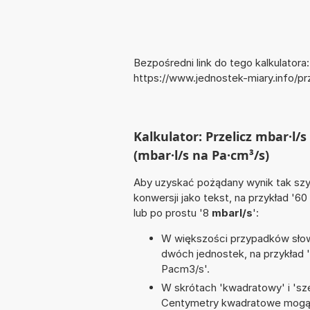
Bezpośredni link do tego kalkulatora:
https://www.jednostek-miary.info/
Kalkulator: Przelicz mbar·l
(mbar·l/s na Pa·cm³/s)
Aby uzyskać pożądany wynik tak szyb
konwersji jako tekst, na przykład '60
lub po prostu '8
mbarl/s
':
W większości przypadków słowo
dwóch jednostek, na przykład 
Pacm3/s'.
W skrótach 'kwadratowy' i 'sze
Centymetry kwadratowe mogą 