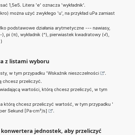
sać 1,5e5. Litera 'e' oznacza 'wykładnik'.
mikro) można użyć zwykłego 'u', na przykład uPa zamiast
lko podstawowe działania arytmetyczne --- nawiasy,
), pi (π), wykładnik (^), pierwiastek kwadratowy (√),
÷)
ra z listami wyboru
isty, w tym przypadku '
Wskaźnik nieszczelności
'.
ą chcesz przeliczyć.
wiadającą wartości, którą chcesz przeliczyć, w tym
na którą chcesz przeliczyć wartość, w tym przypadku '
per Sekund [Pa·cm³/s]
'.
konwertera jednostek, aby przeliczyć