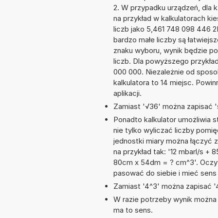
2. W przypadku urządzeń, dla k
na przykład w kalkulatorach 
liczb jako 5,461 748 098 446 
bardzo małe liczby są łatwiejs
znaku wyboru, wynik będzie 
liczb. Dla powyższego przykła
000 000. Niezależnie od sposo
kalkulatora to 14 miejsc. Powi
aplikacji.
Zamiast '√36' można zapisać 's
Ponadto kalkulator umożliwia
nie tylko wyliczać liczby pomię
jednostki miary można łączyć 
na przykład tak: '12 mbarl/s +
80cm x 54dm = ? cm^3'. Oczyw
pasować do siebie i mieć sens 
Zamiast '4^3' można zapisać '4
W razie potrzeby wynik można za
ma to sens.