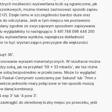
tórych możliwości wyświetlania liczb są ograniczone, jak
kieszonkowych, można również zastosować sposób zapisu
2E+21. Dzięki temu w szczególności bardzo duże oraz
ze do odczytania. Jeśli w tym miejscu nie postawiono
podany zgodnie ze zwyczajowym sposobem zapisywania
du wyglądałoby to następująco: 5 461 748 098 446 200
bu wyświetlania wyników, największa dokładność
nno to być wystarczająco precyzyjne dla większości
qrt 36'.
 stosowanie wyrażeń matematycznych. W rezultacie można
dzy sobą, jak na przykład '59 * 33 mbarl/s', ale też różne
ze sobą bezpośrednio w przeliczeniu. Może to wyglądać
 85 Paskal-Centymetr sześcienny per Sekund' lub '7mm x
iście jednostki miary połączone w ten sposób muszą
w danej kombinacji.
 exp 3' lub '4 pow 3'.
okrąglić do określonej liczby miejsc po przecinku, jeśli