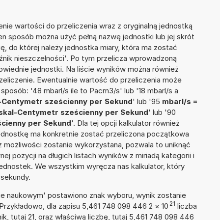
nie wartości do przeliczenia wraz z oryginalną jednostką
ten sposób można użyć pełną nazwę jednostki lub jej skrót
ię, do której należy jednostka miary, która ma zostać
źnik nieszczelności'. Po tym przelicza wprowadzoną
wiednie jednostki. Na liście wyników można również
liczenie. Ewentualnie wartość do przeliczenia może
osób: '48 mbarl/s ile to Pacm3/s' lub '18 mbarl/s a
l-Centymetr sześcienny per Sekund
' lub '95
mbarl/s =
Paskal-Centymetr sześcienny per Sekund
' lub '90
ścienny per Sekund
'. Dla tej opcji kalkulator również
jednostkę ma konkretnie zostać przeliczona początkowa
 z możliwości zostanie wykorzystana, pozwala to uniknąć
pozycji na długich listach wyników z miriadą kategorii i
ednostek. We wszystkim wyręcza nas kalkulator, który
 sekundy.
isie naukowym' postawiono znak wyboru, wynik zostanie
21
 Przykładowo, dla zapisu 5,461 748 098 446 2
×
10
liczba
k, tutaj 21, oraz właściwą liczbę, tutaj 5,461 748 098 446