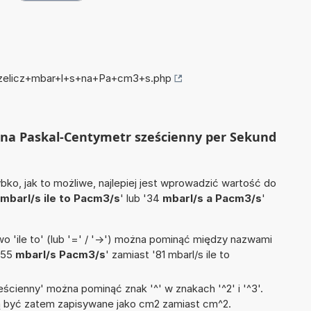
przelicz+mbar+l+s+na+Pa+cm3+s.php
/s na Paskal-Centymetr sześcienny per Sekund
ko, jak to możliwe, najlepiej jest wprowadzić wartość do
mbarl/s ile to Pacm3/s
' lub '34
mbarl/s a Pacm3/s
'
 'ile to' (lub '=' / '->') można pominąć między nazwami
'55
mbarl/s Pacm3/s
' zamiast '81 mbarl/s ile to
ścienny' można pominąć znak '^' w znakach '^2' i '^3'.
być zatem zapisywane jako cm2 zamiast cm^2.