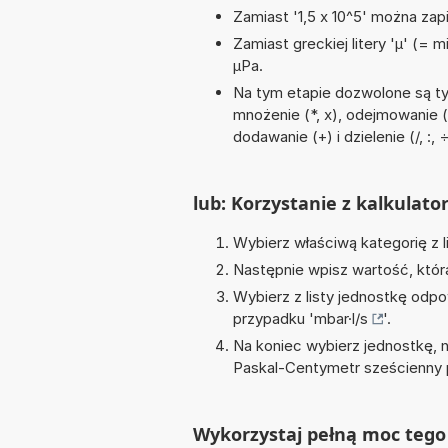
Zamiast '1,5 x 10^5' można zapi
Zamiast greckiej litery 'µ' (= 
µPa.
Na tym etapie dozwolone są ty
mnożenie (*, x), odejmowanie (-
dodawanie (+) i dzielenie (/, :, 
lub: Korzystanie z kalkulato
Wybierz właściwą kategorię z l
Następnie wpisz wartość, któr
Wybierz z listy jednostkę odpo
przypadku '
mbar·l/s
'.
Na koniec wybierz jednostkę, 
Paskal-Centymetr sześcienny 
Wykorzystaj pełną moc tego 