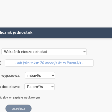
licznik jednostek
?
 wyjściowa:
a docelowa:
iczby w zapisie naukowym