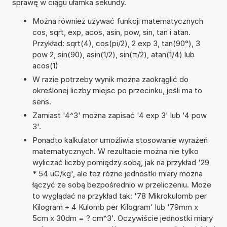
sprawę w ciągu ułamka sekundy.
Można również używać funkcji matematycznych
cos, sqrt, exp, acos, asin, pow, sin, tan i atan.
Przykład: sqrt(4), cos(pi/2), 2 exp 3, tan(90°), 3
pow 2, sin(90), asin(1/2), sin(π/2), atan(1/4) lub
acos(1)
W razie potrzeby wynik można zaokrąglić do
określonej liczby miejsc po przecinku, jeśli ma to
sens.
Zamiast '4^3' można zapisać '4 exp 3' lub '4 pow
3'.
Ponadto kalkulator umożliwia stosowanie wyrażeń
matematycznych. W rezultacie można nie tylko
wyliczać liczby pomiędzy sobą, jak na przykład '29
* 54 uC/kg', ale też różne jednostki miary można
łączyć ze sobą bezpośrednio w przeliczeniu. Może
to wyglądać na przykład tak: '78 Mikrokulomb per
Kilogram + 4 Kulomb per Kilogram' lub '79mm x
5cm x 30dm = ? cm^3'. Oczywiście jednostki miary