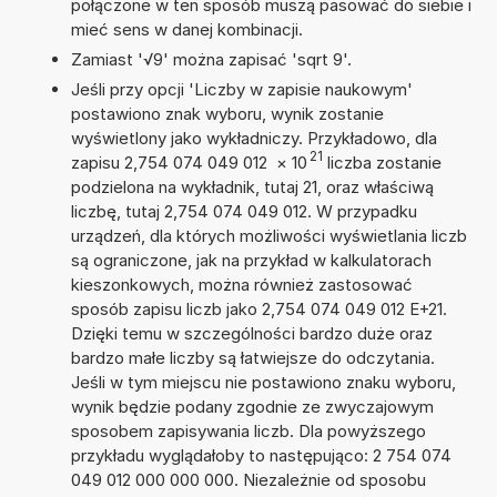
połączone w ten sposób muszą pasować do siebie i
mieć sens w danej kombinacji.
Zamiast '√9' można zapisać 'sqrt 9'.
Jeśli przy opcji 'Liczby w zapisie naukowym'
postawiono znak wyboru, wynik zostanie
wyświetlony jako wykładniczy. Przykładowo, dla
21
zapisu 2,754 074 049 012
×
10
liczba zostanie
podzielona na wykładnik, tutaj 21, oraz właściwą
liczbę, tutaj 2,754 074 049 012. W przypadku
urządzeń, dla których możliwości wyświetlania liczb
są ograniczone, jak na przykład w kalkulatorach
kieszonkowych, można również zastosować
sposób zapisu liczb jako 2,754 074 049 012 E+21.
Dzięki temu w szczególności bardzo duże oraz
bardzo małe liczby są łatwiejsze do odczytania.
Jeśli w tym miejscu nie postawiono znaku wyboru,
wynik będzie podany zgodnie ze zwyczajowym
sposobem zapisywania liczb. Dla powyższego
przykładu wyglądałoby to następująco: 2 754 074
049 012 000 000 000. Niezależnie od sposobu