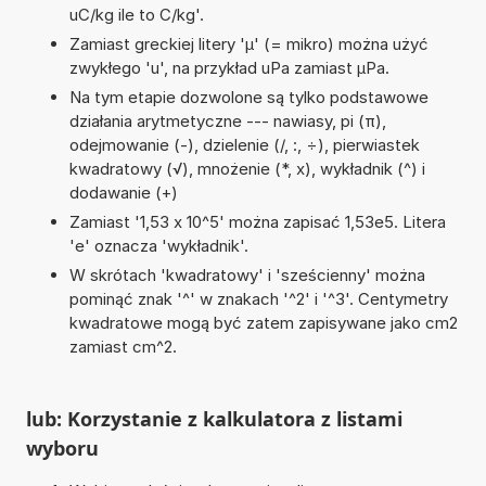
uC/kg ile to C/kg'.
Zamiast greckiej litery 'µ' (= mikro) można użyć
zwykłego 'u', na przykład uPa zamiast µPa.
Na tym etapie dozwolone są tylko podstawowe
działania arytmetyczne --- nawiasy, pi (π),
odejmowanie (-), dzielenie (/, :, ÷), pierwiastek
kwadratowy (√), mnożenie (*, x), wykładnik (^) i
dodawanie (+)
Zamiast '1,53 x 10^5' można zapisać 1,53e5. Litera
'e' oznacza 'wykładnik'.
W skrótach 'kwadratowy' i 'sześcienny' można
pominąć znak '^' w znakach '^2' i '^3'. Centymetry
kwadratowe mogą być zatem zapisywane jako cm2
zamiast cm^2.
lub: Korzystanie z kalkulatora z listami
wyboru