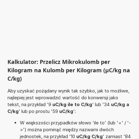
Kalkulator: Przelicz Mikrokulomb per
Kilogram na Kulomb per Kilogram (µC/kg na
C/kg)
Aby uzyskać pożądany wynik tak szybko, jak to możliwe,
najlepiej jest wprowadzić wartość do konwersji jako
tekst, na przykład '9
uC/kg ile to C/kg
' lub '34
uC/kg a
C/kg
' lub po prostu '59
uC/kg
':
W większości przypadków słowo 'ile to' (lub '=' / '-
>') można pominąć między nazwami dwóch
jednostek, na przykład '10
uC/kg C/kg
' zamiast '84