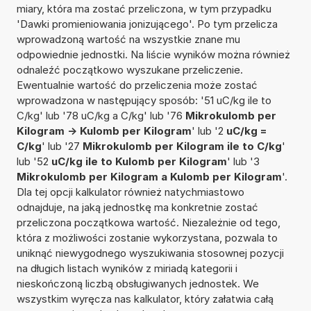
miary, która ma zostać przeliczona, w tym przypadku
'Dawki promieniowania jonizującego'. Po tym przelicza
wprowadzoną wartość na wszystkie znane mu
odpowiednie jednostki. Na liście wyników można również
odnaleźć początkowo wyszukane przeliczenie.
Ewentualnie wartość do przeliczenia może zostać
wprowadzona w następujący sposób: '51 uC/kg ile to
C/kg' lub '78 uC/kg a C/kg' lub '76
Mikrokulomb per
Kilogram -> Kulomb per Kilogram
' lub '2
uC/kg =
C/kg
' lub '27
Mikrokulomb per Kilogram ile to C/kg
'
lub '52
uC/kg ile to Kulomb per Kilogram
' lub '3
Mikrokulomb per Kilogram a Kulomb per Kilogram
'.
Dla tej opcji kalkulator również natychmiastowo
odnajduje, na jaką jednostkę ma konkretnie zostać
przeliczona początkowa wartość. Niezależnie od tego,
która z możliwości zostanie wykorzystana, pozwala to
uniknąć niewygodnego wyszukiwania stosownej pozycji
na długich listach wyników z miriadą kategorii i
nieskończoną liczbą obsługiwanych jednostek. We
wszystkim wyręcza nas kalkulator, który załatwia całą