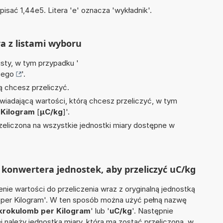
isać 1,44e5. Litera 'e' oznacza 'wykładnik'.
ra z listami wyboru
isty, w tym przypadku '
cego
'.
ą chcesz przeliczyć.
wiadającą wartości, którą chcesz przeliczyć, w tym
 Kilogram
[
µC/kg
]'.
zeliczona na wszystkie jednostki miary dostępne w
konwertera jednostek, aby przeliczyć uC/kg
nie wartości do przeliczenia wraz z oryginalną jednostką
b per Kilogram'. W ten sposób można użyć pełną nazwę
krokulomb per Kilogram
' lub '
uC/kg
'. Następnie
ej należy jednostka miary, która ma zostać przeliczona, w