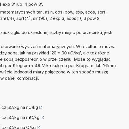
 exp 3' lub '4 pow 3'.
matematycznych tan, asin, cos, pow, exp, acos, sqrt,
tan(1/4), sqrt(4), sin(90), 2 exp 3, acos(1), 3 pow 2,
okrąglić do określonej liczby miejsc po przecinku, jeśli
 stosowanie wyrażeń matematycznych. W rezultacie można
dzy sobą, jak na przykład '20 * 90 uC/kg', ale też różne
ze sobą bezpośrednio w przeliczeniu. Może to wyglądać
omb per Kilogram + 49 Mikrokulomb per Kilogram' lub '61mm
wiście jednostki miary połączone w ten sposób muszą
w danej kombinacji.
elicz µC/kg na nC/kg
elicz µC/kg na mC/kg
elicz µC/kg na C/kg