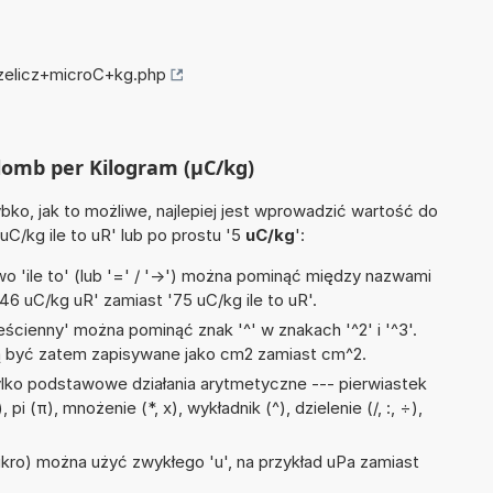
rzelicz+microC+kg.php
ulomb per Kilogram (µC/kg)
ko, jak to możliwe, najlepiej jest wprowadzić wartość do
 uC/kg ile to uR' lub po prostu '5
uC/kg
':
 'ile to' (lub '=' / '->') można pominąć między nazwami
46 uC/kg uR' zamiast '75 uC/kg ile to uR'.
ścienny' można pominąć znak '^' w znakach '^2' i '^3'.
być zatem zapisywane jako cm2 zamiast cm^2.
lko podstawowe działania arytmetyczne --- pierwiastek
i (π), mnożenie (*, x), wykładnik (^), dzielenie (/, :, ÷),
mikro) można użyć zwykłego 'u', na przykład uPa zamiast