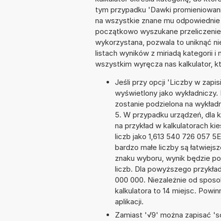
tym przypadku 'Dawki promieniowani
na wszystkie znane mu odpowiednie 
początkowo wyszukane przeliczenie. 
wykorzystana, pozwala to uniknąć n
listach wyników z miriadą kategorii 
wszystkim wyręcza nas kalkulator, k
Jeśli przy opcji 'Liczby w zap
wyświetlony jako wykładniczy. 
zostanie podzielona na wykładni
5. W przypadku urządzeń, dla k
na przykład w kalkulatorach 
liczb jako 1,613 540 726 057 5
bardzo małe liczby są łatwiejs
znaku wyboru, wynik będzie 
liczb. Dla powyższego przykła
000 000. Niezależnie od sposo
kalkulatora to 14 miejsc. Powi
aplikacji.
Zamiast '√9' można zapisać 'sq