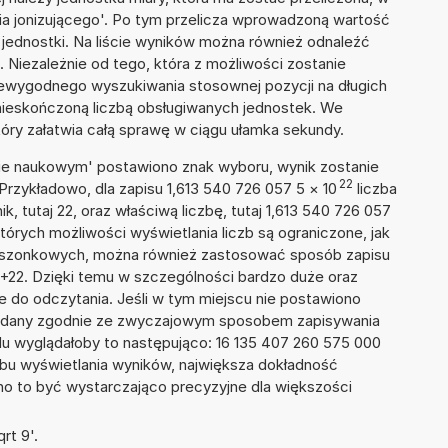
a jonizującego'. Po tym przelicza wprowadzoną wartość
jednostki. Na liście wyników można również odnaleźć
Niezależnie od tego, która z możliwości zostanie
iewygodnego wyszukiwania stosownej pozycji na długich
i nieskończoną liczbą obsługiwanych jednostek. We
tóry załatwia całą sprawę w ciągu ułamka sekundy.
isie naukowym' postawiono znak wyboru, wynik zostanie
22
Przykładowo, dla zapisu 1,613 540 726 057 5
×
10
liczba
k, tutaj 22, oraz właściwą liczbę, tutaj 1,613 540 726 057
tórych możliwości wyświetlania liczb są ograniczone, jak
kieszonkowych, można również zastosować sposób zapisu
E+22. Dzięki temu w szczególności bardzo duże oraz
ze do odczytania. Jeśli w tym miejscu nie postawiono
podany zgodnie ze zwyczajowym sposobem zapisywania
du wyglądałoby to następująco: 16 135 407 260 575 000
bu wyświetlania wyników, największa dokładność
nno to być wystarczająco precyzyjne dla większości
rt 9'.