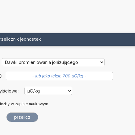
rzelicznik jednostek
?
yjściowa:
iczby w zapisie naukowym