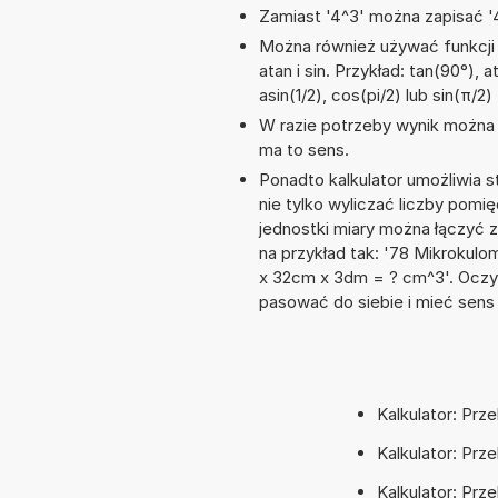
Zamiast '4^3' można zapisać '4
Można również używać funkcji 
atan i sin. Przykład: tan(90°), a
asin(1/2), cos(pi/2) lub sin(π/2)
W razie potrzeby wynik można za
ma to sens.
Ponadto kalkulator umożliwia
nie tylko wyliczać liczby pomię
jednostki miary można łączyć 
na przykład tak: '78 Mikrokul
x 32cm x 3dm = ? cm^3'. Oczy
pasować do siebie i mieć sens 
Kalkulator: Prz
Kalkulator: Prz
Kalkulator: Prz