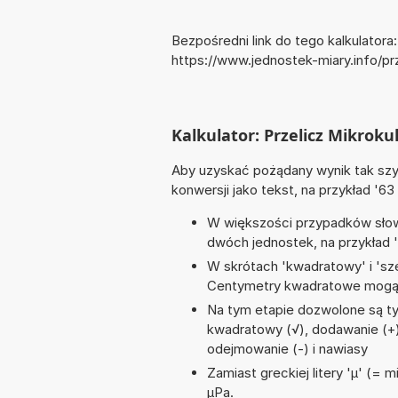
Bezpośredni link do tego kalkulatora:
https://www.jednostek-miary.info/p
Kalkulator: Przelicz Mikrok
Aby uzyskać pożądany wynik tak szyb
konwersji jako tekst, na przykład '63
W większości przypadków słowo
dwóch jednostek, na przykład '
W skrótach 'kwadratowy' i 'sze
Centymetry kwadratowe mogą 
Na tym etapie dozwolone są ty
kwadratowy (√), dodawanie (+), p
odejmowanie (-) i nawiasy
Zamiast greckiej litery 'µ' (= 
µPa.