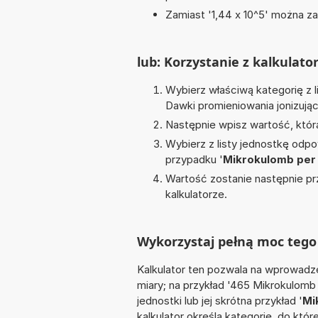
Zamiast '1,44 x 10^5' można zap
lub: Korzystanie z kalkulato
Wybierz właściwą kategorię z l
Dawki promieniowania jonizują
Następnie wpisz wartość, któr
Wybierz z listy jednostkę odpo
przypadku '
Mikrokulomb per
Wartość zostanie następnie pr
kalkulatorze.
Wykorzystaj pełną moc tego 
Kalkulator ten pozwala na wprowadze
miary; na przykład '465 Mikrokulom
jednostki lub jej skrótna przykład '
Mi
kalkulator określa kategorię, do któr