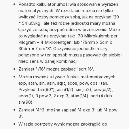
Ponadto kalkulator umożliwia stosowanie wyrażeń
matematycznych. W rezultacie można nie tylko
wyliczać liczby pomiędzy sobą, jak na przykład '29
* 54 uC/kg', ale też różne jednostki miary można
łączyć ze sobą bezpośrednio w przeliczeniu. Może
to wyglądać na przykład tak: '78 Mikrokulomb per
Kilogram + 4 Mikrorentgen' lub '79mm x 5cm x
30dm = ? cm^3'. Oczywiście jednostki miary
połączone w ten sposób muszą pasować do siebie i
mieć sens w danej kombinacji.
Zamiast '√16' można zapisać 'sqrt 16'.
Można również używać funkcji matematycznych
exp, atan, sin, asin, sqrt, acos, pow, cos i tan.
Przykład: tan(90°), asin(1/2), sin(π/2), cos(pi/2),
acos(1), 3 pow 2, 2 exp 3, atan(1/4), sqrt(4) lub
sin(90)
Zamiast '4^3' można zapisać '4 exp 3' lub '4 pow
3'.
W razie potrzeby wynik można zaokrąglić do