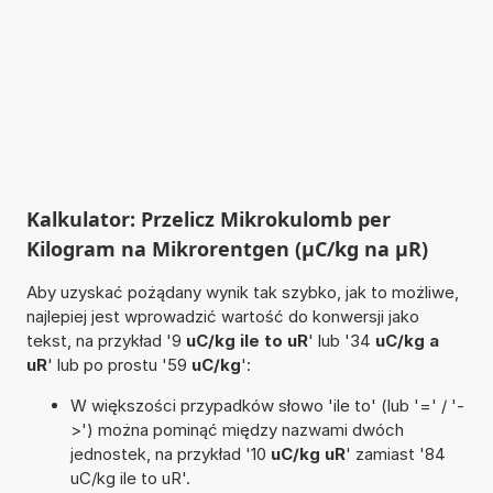
Kalkulator: Przelicz Mikrokulomb per
Kilogram na Mikrorentgen (µC/kg na µR)
Aby uzyskać pożądany wynik tak szybko, jak to możliwe,
najlepiej jest wprowadzić wartość do konwersji jako
tekst, na przykład '9
uC/kg ile to uR
' lub '34
uC/kg a
uR
' lub po prostu '59
uC/kg
':
W większości przypadków słowo 'ile to' (lub '=' / '-
>') można pominąć między nazwami dwóch
jednostek, na przykład '10
uC/kg uR
' zamiast '84
uC/kg ile to uR'.