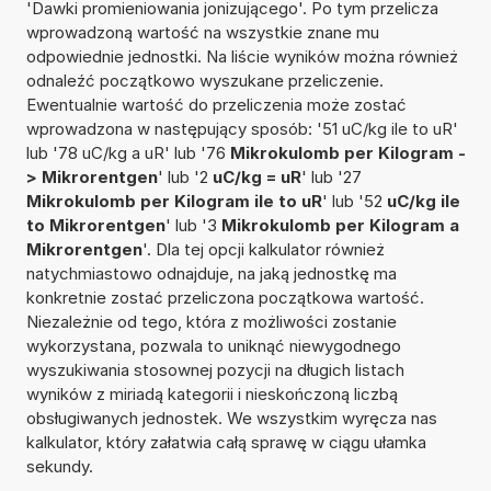
'Dawki promieniowania jonizującego'. Po tym przelicza
wprowadzoną wartość na wszystkie znane mu
odpowiednie jednostki. Na liście wyników można również
odnaleźć początkowo wyszukane przeliczenie.
Ewentualnie wartość do przeliczenia może zostać
wprowadzona w następujący sposób: '51 uC/kg ile to uR'
lub '78 uC/kg a uR' lub '76
Mikrokulomb per Kilogram -
> Mikrorentgen
' lub '2
uC/kg = uR
' lub '27
Mikrokulomb per Kilogram ile to uR
' lub '52
uC/kg ile
to Mikrorentgen
' lub '3
Mikrokulomb per Kilogram a
Mikrorentgen
'. Dla tej opcji kalkulator również
natychmiastowo odnajduje, na jaką jednostkę ma
konkretnie zostać przeliczona początkowa wartość.
Niezależnie od tego, która z możliwości zostanie
wykorzystana, pozwala to uniknąć niewygodnego
wyszukiwania stosownej pozycji na długich listach
wyników z miriadą kategorii i nieskończoną liczbą
obsługiwanych jednostek. We wszystkim wyręcza nas
kalkulator, który załatwia całą sprawę w ciągu ułamka
sekundy.