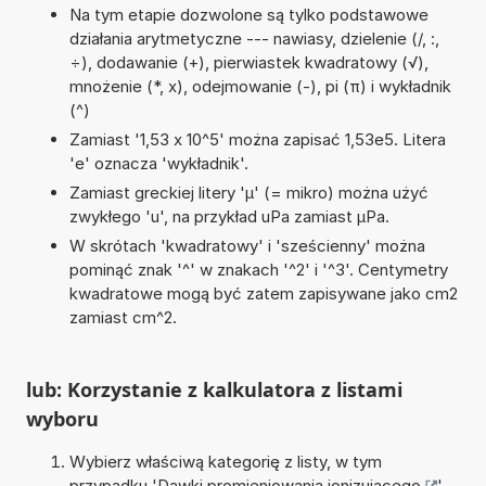
Na tym etapie dozwolone są tylko podstawowe
działania arytmetyczne --- nawiasy, dzielenie (/, :,
÷), dodawanie (+), pierwiastek kwadratowy (√),
mnożenie (*, x), odejmowanie (-), pi (π) i wykładnik
(^)
Zamiast '1,53 x 10^5' można zapisać 1,53e5. Litera
'e' oznacza 'wykładnik'.
Zamiast greckiej litery 'µ' (= mikro) można użyć
zwykłego 'u', na przykład uPa zamiast µPa.
W skrótach 'kwadratowy' i 'sześcienny' można
pominąć znak '^' w znakach '^2' i '^3'. Centymetry
kwadratowe mogą być zatem zapisywane jako cm2
zamiast cm^2.
lub: Korzystanie z kalkulatora z listami
wyboru
Wybierz właściwą kategorię z listy, w tym
przypadku '
Dawki promieniowania jonizującego
'.