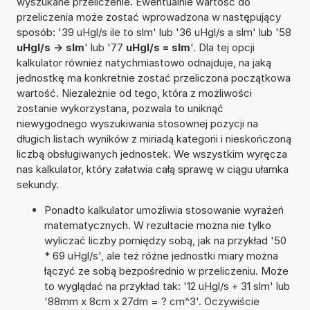
wyszukane przeliczenie. Ewentualnie wartość do
przeliczenia może zostać wprowadzona w następujący
sposób: '39 uHgl/s ile to slm' lub '36 uHgl/s a slm' lub '58
uHgl/s -> slm
' lub '77
uHgl/s = slm
'. Dla tej opcji
kalkulator również natychmiastowo odnajduje, na jaką
jednostkę ma konkretnie zostać przeliczona początkowa
wartość. Niezależnie od tego, która z możliwości
zostanie wykorzystana, pozwala to uniknąć
niewygodnego wyszukiwania stosownej pozycji na
długich listach wyników z miriadą kategorii i nieskończoną
liczbą obsługiwanych jednostek. We wszystkim wyręcza
nas kalkulator, który załatwia całą sprawę w ciągu ułamka
sekundy.
Ponadto kalkulator umożliwia stosowanie wyrażeń
matematycznych. W rezultacie można nie tylko
wyliczać liczby pomiędzy sobą, jak na przykład '50
* 69 uHgl/s', ale też różne jednostki miary można
łączyć ze sobą bezpośrednio w przeliczeniu. Może
to wyglądać na przykład tak: '12 uHgl/s + 31 slm' lub
'88mm x 8cm x 27dm = ? cm^3'. Oczywiście