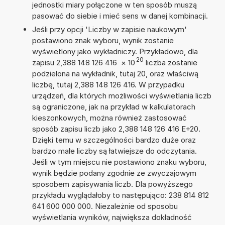
jednostki miary połączone w ten sposób muszą
pasować do siebie i mieć sens w danej kombinacji.
Jeśli przy opcji 'Liczby w zapisie naukowym'
postawiono znak wyboru, wynik zostanie
wyświetlony jako wykładniczy. Przykładowo, dla
20
zapisu 2,388 148 126 416
×
10
liczba zostanie
podzielona na wykładnik, tutaj 20, oraz właściwą
liczbę, tutaj 2,388 148 126 416. W przypadku
urządzeń, dla których możliwości wyświetlania liczb
są ograniczone, jak na przykład w kalkulatorach
kieszonkowych, można również zastosować
sposób zapisu liczb jako 2,388 148 126 416 E+20.
Dzięki temu w szczególności bardzo duże oraz
bardzo małe liczby są łatwiejsze do odczytania.
Jeśli w tym miejscu nie postawiono znaku wyboru,
wynik będzie podany zgodnie ze zwyczajowym
sposobem zapisywania liczb. Dla powyższego
przykładu wyglądałoby to następująco: 238 814 812
641 600 000 000. Niezależnie od sposobu
wyświetlania wyników, największa dokładność