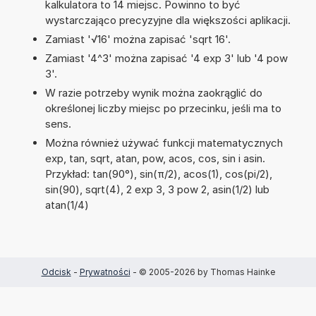
kalkulatora to 14 miejsc. Powinno to być
wystarczająco precyzyjne dla większości aplikacji.
Zamiast '√16' można zapisać 'sqrt 16'.
Zamiast '4^3' można zapisać '4 exp 3' lub '4 pow
3'.
W razie potrzeby wynik można zaokrąglić do
określonej liczby miejsc po przecinku, jeśli ma to
sens.
Można również używać funkcji matematycznych
exp, tan, sqrt, atan, pow, acos, cos, sin i asin.
Przykład: tan(90°), sin(π/2), acos(1), cos(pi/2),
sin(90), sqrt(4), 2 exp 3, 3 pow 2, asin(1/2) lub
atan(1/4)
Odcisk
-
Prywatności
- © 2005-2026 by Thomas Hainke