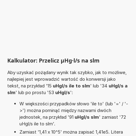
Kalkulator: Przelicz µHg·l/s na slm
Aby uzyskać pożądany wynik tak szybko, jak to możliwe,
najlepiej jest wprowadzić wartość do konwersji jako
tekst, na przykład '15
uHgl/s ile to slm
' lub '34
uHgl/s a
slm
' lub po prostu '53
uHgl/s
':
W większości przypadków słowo 'ile to' (lub '=' / '-
>') można pominąć między nazwami dwóch
jednostek, na przykład '91
uHgl/s slm
' zamiast '72
uHgl/s ile to slm'.
Zamiast '1,41 x 10^5' można zapisać 1,41e5. Litera