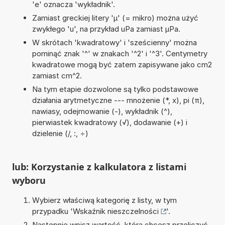
'e' oznacza 'wykładnik'.
Zamiast greckiej litery 'µ' (= mikro) można użyć
zwykłego 'u', na przykład uPa zamiast µPa.
W skrótach 'kwadratowy' i 'sześcienny' można
pominąć znak '^' w znakach '^2' i '^3'. Centymetry
kwadratowe mogą być zatem zapisywane jako cm2
zamiast cm^2.
Na tym etapie dozwolone są tylko podstawowe
działania arytmetyczne --- mnożenie (*, x), pi (π),
nawiasy, odejmowanie (-), wykładnik (^),
pierwiastek kwadratowy (√), dodawanie (+) i
dzielenie (/, :, ÷)
lub: Korzystanie z kalkulatora z listami
wyboru
Wybierz właściwą kategorię z listy, w tym
przypadku '
Wskaźnik nieszczelności
'.
Następnie wpisz wartość, którą chcesz przeliczyć.