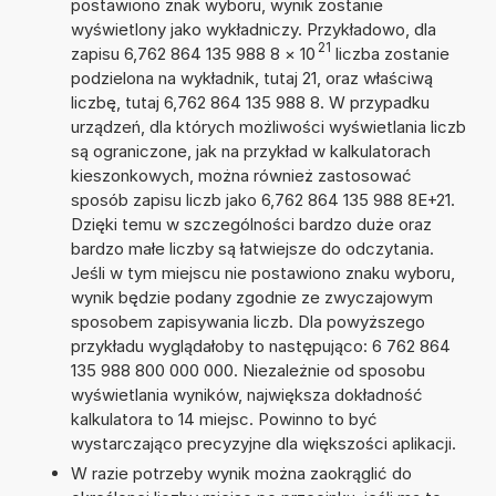
postawiono znak wyboru, wynik zostanie
wyświetlony jako wykładniczy. Przykładowo, dla
21
zapisu 6,762 864 135 988 8
×
10
liczba zostanie
podzielona na wykładnik, tutaj 21, oraz właściwą
liczbę, tutaj 6,762 864 135 988 8. W przypadku
urządzeń, dla których możliwości wyświetlania liczb
są ograniczone, jak na przykład w kalkulatorach
kieszonkowych, można również zastosować
sposób zapisu liczb jako 6,762 864 135 988 8E+21.
Dzięki temu w szczególności bardzo duże oraz
bardzo małe liczby są łatwiejsze do odczytania.
Jeśli w tym miejscu nie postawiono znaku wyboru,
wynik będzie podany zgodnie ze zwyczajowym
sposobem zapisywania liczb. Dla powyższego
przykładu wyglądałoby to następująco: 6 762 864
135 988 800 000 000. Niezależnie od sposobu
wyświetlania wyników, największa dokładność
kalkulatora to 14 miejsc. Powinno to być
wystarczająco precyzyjne dla większości aplikacji.
W razie potrzeby wynik można zaokrąglić do