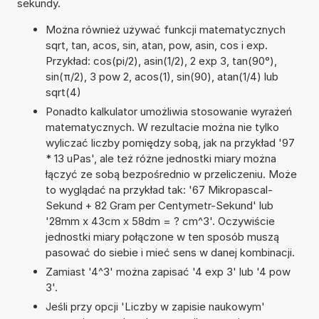
sekundy.
Można również używać funkcji matematycznych
sqrt, tan, acos, sin, atan, pow, asin, cos i exp.
Przykład: cos(pi/2), asin(1/2), 2 exp 3, tan(90°),
sin(π/2), 3 pow 2, acos(1), sin(90), atan(1/4) lub
sqrt(4)
Ponadto kalkulator umożliwia stosowanie wyrażeń
matematycznych. W rezultacie można nie tylko
wyliczać liczby pomiędzy sobą, jak na przykład '97
* 13 uPas', ale też różne jednostki miary można
łączyć ze sobą bezpośrednio w przeliczeniu. Może
to wyglądać na przykład tak: '67 Mikropascal-
Sekund + 82 Gram per Centymetr-Sekund' lub
'28mm x 43cm x 58dm = ? cm^3'. Oczywiście
jednostki miary połączone w ten sposób muszą
pasować do siebie i mieć sens w danej kombinacji.
Zamiast '4^3' można zapisać '4 exp 3' lub '4 pow
3'.
Jeśli przy opcji 'Liczby w zapisie naukowym'