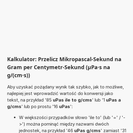
Kalkulator: Przelicz Mikropascal-Sekund na
Gram per Centymetr-Sekund (µPa·s na
g/(cm·s))
Aby uzyskać pożądany wynik tak szybko, jak to możliwe,
najlepiej jest wprowadzić wartość do konwersji jako
tekst, na przykład '85
uPas ile to g/cms
' lub '1
uPas a
g/cms
' lub po prostu '16
uPas
':
W większości przypadków słowo 'ile to' (lub '=' / '-
>') można pominąć między nazwami dwóch
jednostek, na przykład '46
uPas g/cms
' zamiast '31