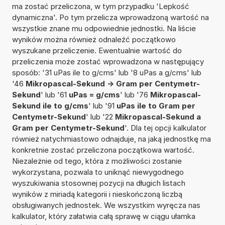
ma zostać przeliczona, w tym przypadku 'Lepkość
dynamiczna'. Po tym przelicza wprowadzoną wartość na
wszystkie znane mu odpowiednie jednostki. Na liście
wyników można również odnaleźć początkowo
wyszukane przeliczenie. Ewentualnie wartość do
przeliczenia może zostać wprowadzona w następujący
sposób: '31 uPas ile to g/cms' lub '8 uPas a g/cms' lub
'46
Mikropascal-Sekund -> Gram per Centymetr-
Sekund
' lub '61
uPas = g/cms
' lub '76
Mikropascal-
Sekund ile to g/cms
' lub '91
uPas ile to Gram per
Centymetr-Sekund
' lub '22
Mikropascal-Sekund a
Gram per Centymetr-Sekund
'. Dla tej opcji kalkulator
również natychmiastowo odnajduje, na jaką jednostkę ma
konkretnie zostać przeliczona początkowa wartość.
Niezależnie od tego, która z możliwości zostanie
wykorzystana, pozwala to uniknąć niewygodnego
wyszukiwania stosownej pozycji na długich listach
wyników z miriadą kategorii i nieskończoną liczbą
obsługiwanych jednostek. We wszystkim wyręcza nas
kalkulator, który załatwia całą sprawę w ciągu ułamka