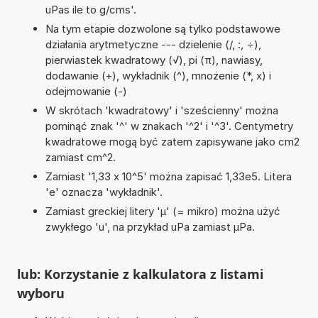
uPas ile to g/cms'.
Na tym etapie dozwolone są tylko podstawowe
działania arytmetyczne --- dzielenie (/, :, ÷),
pierwiastek kwadratowy (√), pi (π), nawiasy,
dodawanie (+), wykładnik (^), mnożenie (*, x) i
odejmowanie (-)
W skrótach 'kwadratowy' i 'sześcienny' można
pominąć znak '^' w znakach '^2' i '^3'. Centymetry
kwadratowe mogą być zatem zapisywane jako cm2
zamiast cm^2.
Zamiast '1,33 x 10^5' można zapisać 1,33e5. Litera
'e' oznacza 'wykładnik'.
Zamiast greckiej litery 'µ' (= mikro) można użyć
zwykłego 'u', na przykład uPa zamiast µPa.
lub: Korzystanie z kalkulatora z listami
wyboru