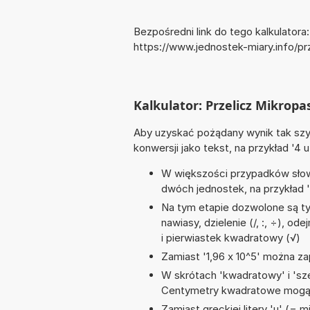
Bezpośredni link do tego kalkulatora:
https://www.jednostek-miary.info/p
Kalkulator: Przelicz Mikropa
Aby uzyskać pożądany wynik tak szyb
konwersji jako tekst, na przykład '4 u
W większości przypadków słowo
dwóch jednostek, na przykład '9
Na tym etapie dozwolone są ty
nawiasy, dzielenie (/, :, ÷), od
i pierwiastek kwadratowy (√)
Zamiast '1,96 x 10^5' można zap
W skrótach 'kwadratowy' i 'sze
Centymetry kwadratowe mogą 
Zamiast greckiej litery 'µ' (= 