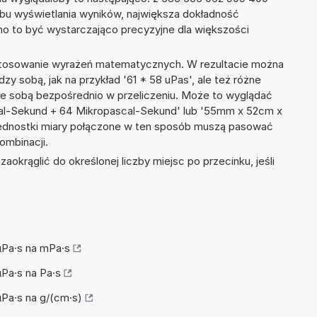
bu wyświetlania wyników, największa dokładność
nno to być wystarczająco precyzyjne dla większości
 stosowanie wyrażeń matematycznych. W rezultacie można
dzy sobą, jak na przykład '61 * 58 uPas', ale też różne
ze sobą bezpośrednio w przeliczeniu. Może to wyglądać
cal-Sekund + 64 Mikropascal-Sekund' lub '55mm x 52cm x
ednostki miary połączone w ten sposób muszą pasować
ombinacji.
okrąglić do określonej liczby miejsc po przecinku, jeśli
 µPa·s na mPa·s
µPa·s na Pa·s
 µPa·s na g/(cm·s)