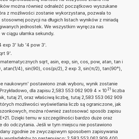
wyników można również odnaleźć początkowo wyszukane
tóra z możliwości zostanie wykorzystana, pozwala to
tosownej pozycji na długich listach wyników z miriadą
ługiwanych jednostek. We wszystkim wyręcza nas
wę w ciągu ułamka sekundy.
 exp 3' lub '4 pow 3'.
rt 9'.
atematycznych sqrt, asin, exp, sin, cos, pow, atan, tan i
, atan(1/4), sin(90), cos(pi/2), 2 exp 3, sin(π/2), tan(90°),
isie naukowym' postawiono znak wyboru, wynik zostanie
21
 Przykładowo, dla zapisu 2,583 553 062 909 4
×
10
liczba
k, tutaj 21, oraz właściwą liczbę, tutaj 2,583 553 062 909
tórych możliwości wyświetlania liczb są ograniczone, jak
kieszonkowych, można również zastosować sposób zapisu
4E+21. Dzięki temu w szczególności bardzo duże oraz
ze do odczytania. Jeśli w tym miejscu nie postawiono
podany zgodnie ze zwyczajowym sposobem zapisywania
du wyglądałoby to następująco: 2 583 553 062 909 400