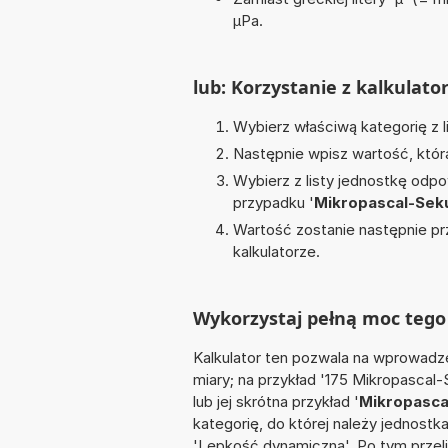
µPa.
lub: Korzystanie z kalkulato
Wybierz właściwą kategorię z l
Następnie wpisz wartość, któr
Wybierz z listy jednostkę odpo
przypadku '
Mikropascal-Sek
Wartość zostanie następnie pr
kalkulatorze.
Wykorzystaj pełną moc tego 
Kalkulator ten pozwala na wprowadze
miary; na przykład '175 Mikropasca
lub jej skrótna przykład '
Mikropasca
kategorię, do której należy jednostk
'Lepkość dynamiczna'. Po tym prze