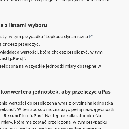
ra z listami wyboru
isty, w tym przypadku '
Lepkość dynamiczna
'.
ą chcesz przeliczyć.
wiadającą wartości, którą chcesz przeliczyć, w tym
und
[
µPa·s
]'.
zeliczona na wszystkie jednostki miary dostępne w
konwertera jednostek, aby przeliczyć uPas
nie wartości do przeliczenia wraz z oryginalną jednostką
l-Sekund'. W ten sposób można użyć pełną nazwę jednostki
l-Sekund
' lub '
uPas
'. Następnie kalkulator określa
a miary, która ma zostać przeliczona, w tym przypadku
licza wprowadzoną wartość na wszystkie znane mu