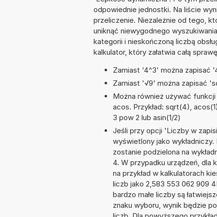
odpowiednie jednostki. Na liście 
przeliczenie. Niezależnie od tego, k
uniknąć niewygodnego wyszukiwania s
kategorii i nieskończoną liczbą obs
kalkulator, który załatwia całą spra
Zamiast '4^3' można zapisać '4
Zamiast '√9' można zapisać 'sq
Można również używać funkcji m
acos. Przykład: sqrt(4), acos(1)
3 pow 2 lub asin(1/2)
Jeśli przy opcji 'Liczby w zap
wyświetlony jako wykładniczy.
zostanie podzielona na wykładni
4. W przypadku urządzeń, dla k
na przykład w kalkulatorach 
liczb jako 2,583 553 062 909 
bardzo małe liczby są łatwiejs
znaku wyboru, wynik będzie 
liczb. Dla powyższego przykła