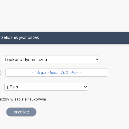
rzelicznik jednostek
?
iczby w zapisie naukowym