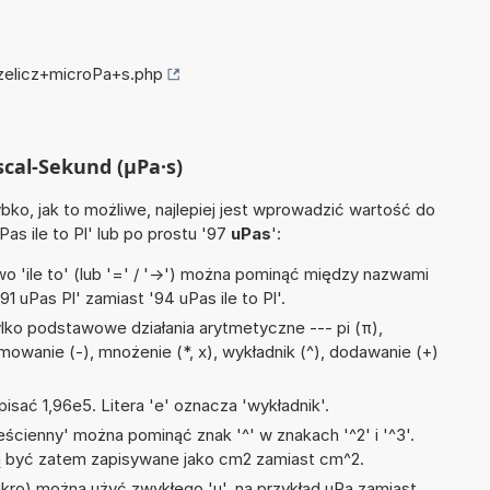
rzelicz+microPa+s.php
scal-Sekund (µPa·s)
ko, jak to możliwe, najlepiej jest wprowadzić wartość do
Pas ile to Pl' lub po prostu '97
uPas
':
 'ile to' (lub '=' / '->') można pominąć między nazwami
1 uPas Pl' zamiast '94 uPas ile to Pl'.
lko podstawowe działania arytmetyczne --- pi (π),
ejmowanie (-), mnożenie (*, x), wykładnik (^), dodawanie (+)
isać 1,96e5. Litera 'e' oznacza 'wykładnik'.
ścienny' można pominąć znak '^' w znakach '^2' i '^3'.
być zatem zapisywane jako cm2 zamiast cm^2.
mikro) można użyć zwykłego 'u', na przykład uPa zamiast