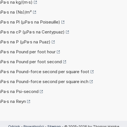
µPa·s na kg/(m·s)
 µPa·s na (Ns)/m²
µPa·s na Pl (µPa·s na Poiseuille)
 µPa·s na cP (µPa·s na Centypuaz)
 µPa·s na P (µPa·s na Puaz)
 µPa·s na Pound per foot hour
 µPa·s na Pound per foot second
z µPa·s na Pound-force second per square foot
z µPa·s na Pound-force second per square inch
 µPa·s na Psi-second
 µPa·s na Reyn
Odcisk
-
Prywatności
-
Sitemap
- © 2005-2026 by Thomas Hainke