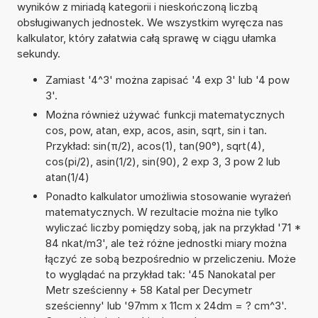
wyników z miriadą kategorii i nieskończoną liczbą
obsługiwanych jednostek. We wszystkim wyręcza nas
kalkulator, który załatwia całą sprawę w ciągu ułamka
sekundy.
Zamiast '4^3' można zapisać '4 exp 3' lub '4 pow
3'.
Można również używać funkcji matematycznych
cos, pow, atan, exp, acos, asin, sqrt, sin i tan.
Przykład: sin(π/2), acos(1), tan(90°), sqrt(4),
cos(pi/2), asin(1/2), sin(90), 2 exp 3, 3 pow 2 lub
atan(1/4)
Ponadto kalkulator umożliwia stosowanie wyrażeń
matematycznych. W rezultacie można nie tylko
wyliczać liczby pomiędzy sobą, jak na przykład '71 *
84 nkat/m3', ale też różne jednostki miary można
łączyć ze sobą bezpośrednio w przeliczeniu. Może
to wyglądać na przykład tak: '45 Nanokatal per
Metr sześcienny + 58 Katal per Decymetr
sześcienny' lub '97mm x 11cm x 24dm = ? cm^3'.