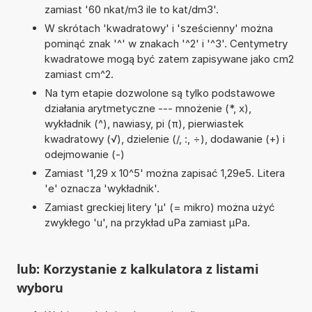
zamiast '60 nkat/m3 ile to kat/dm3'.
W skrótach 'kwadratowy' i 'sześcienny' można
pominąć znak '^' w znakach '^2' i '^3'. Centymetry
kwadratowe mogą być zatem zapisywane jako cm2
zamiast cm^2.
Na tym etapie dozwolone są tylko podstawowe
działania arytmetyczne --- mnożenie (*, x),
wykładnik (^), nawiasy, pi (π), pierwiastek
kwadratowy (√), dzielenie (/, :, ÷), dodawanie (+) i
odejmowanie (-)
Zamiast '1,29 x 10^5' można zapisać 1,29e5. Litera
'e' oznacza 'wykładnik'.
Zamiast greckiej litery 'µ' (= mikro) można użyć
zwykłego 'u', na przykład uPa zamiast µPa.
lub: Korzystanie z kalkulatora z listami
wyboru