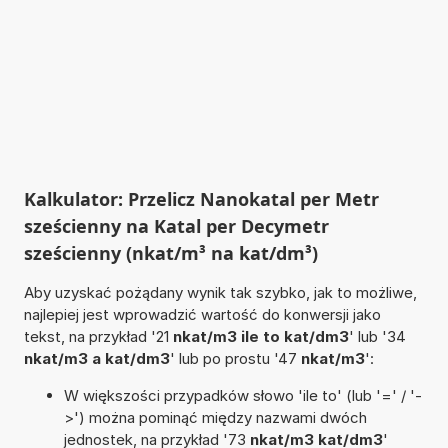
Kalkulator: Przelicz Nanokatal per Metr
sześcienny na Katal per Decymetr
sześcienny (nkat/m³ na kat/dm³)
Aby uzyskać pożądany wynik tak szybko, jak to możliwe,
najlepiej jest wprowadzić wartość do konwersji jako
tekst, na przykład '21
nkat/m3 ile to kat/dm3
' lub '34
nkat/m3 a kat/dm3
' lub po prostu '47
nkat/m3
':
W większości przypadków słowo 'ile to' (lub '=' / '-
>') można pominąć między nazwami dwóch
jednostek, na przykład '73
nkat/m3 kat/dm3
'