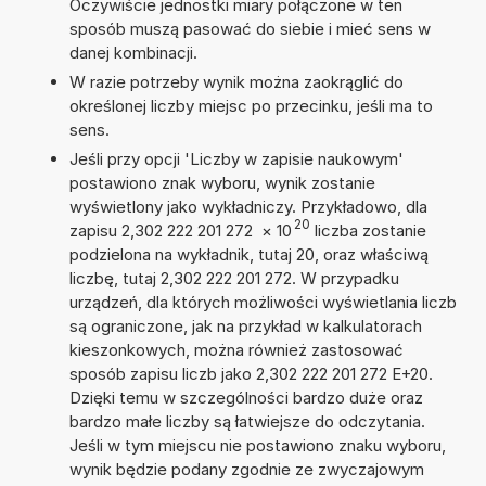
Oczywiście jednostki miary połączone w ten
sposób muszą pasować do siebie i mieć sens w
danej kombinacji.
W razie potrzeby wynik można zaokrąglić do
określonej liczby miejsc po przecinku, jeśli ma to
sens.
Jeśli przy opcji 'Liczby w zapisie naukowym'
postawiono znak wyboru, wynik zostanie
wyświetlony jako wykładniczy. Przykładowo, dla
20
zapisu 2,302 222 201 272
×
10
liczba zostanie
podzielona na wykładnik, tutaj 20, oraz właściwą
liczbę, tutaj 2,302 222 201 272. W przypadku
urządzeń, dla których możliwości wyświetlania liczb
są ograniczone, jak na przykład w kalkulatorach
kieszonkowych, można również zastosować
sposób zapisu liczb jako 2,302 222 201 272 E+20.
Dzięki temu w szczególności bardzo duże oraz
bardzo małe liczby są łatwiejsze do odczytania.
Jeśli w tym miejscu nie postawiono znaku wyboru,
wynik będzie podany zgodnie ze zwyczajowym