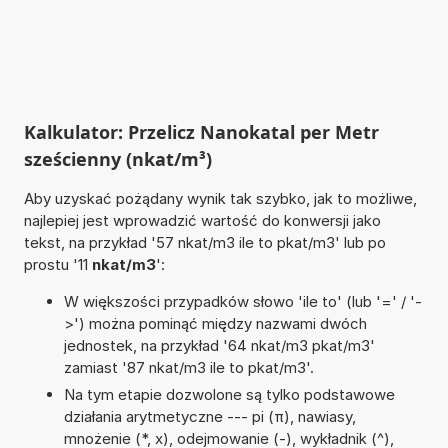
Kalkulator: Przelicz Nanokatal per Metr
sześcienny (nkat/m³)
Aby uzyskać pożądany wynik tak szybko, jak to możliwe,
najlepiej jest wprowadzić wartość do konwersji jako
tekst, na przykład '57 nkat/m3 ile to pkat/m3' lub po
prostu '11
nkat/m3
':
W większości przypadków słowo 'ile to' (lub '=' / '-
>') można pominąć między nazwami dwóch
jednostek, na przykład '64 nkat/m3 pkat/m3'
zamiast '87 nkat/m3 ile to pkat/m3'.
Na tym etapie dozwolone są tylko podstawowe
działania arytmetyczne --- pi (π), nawiasy,
mnożenie (*, x), odejmowanie (-), wykładnik (^),