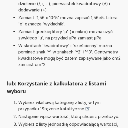
dzielenie (/, :, ÷), pierwiastek kwadratowy (√) i
dodawanie (+)
Zamiast '1,56 x 10^5' można zapisać 1,56e5. Litera
'e' oznacza 'wykładnik'.
Zamiast greckiej litery 'µ' (= mikro) można użyć
zwykłego 'u', na przykład uPa zamiast µPa.
W skrótach 'kwadratowy' i 'sześcienny' można
pominąć znak '^' w znakach '^2' i '^3'. Centymetry
kwadratowe mogą być zatem zapisywane jako cm2
zamiast cm^2.
lub: Korzystanie z kalkulatora z listami
wyboru
Wybierz właściwą kategorię z listy, w tym
przypadku '
Stężenie katalityczne
'.
Następnie wpisz wartość, którą chcesz przeliczyć.
Wybierz z listy jednostkę odpowiadającą wartości,