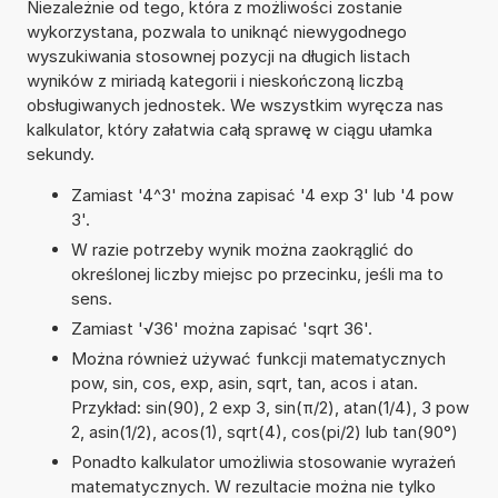
Niezależnie od tego, która z możliwości zostanie
wykorzystana, pozwala to uniknąć niewygodnego
wyszukiwania stosownej pozycji na długich listach
wyników z miriadą kategorii i nieskończoną liczbą
obsługiwanych jednostek. We wszystkim wyręcza nas
kalkulator, który załatwia całą sprawę w ciągu ułamka
sekundy.
Zamiast '4^3' można zapisać '4 exp 3' lub '4 pow
3'.
W razie potrzeby wynik można zaokrąglić do
określonej liczby miejsc po przecinku, jeśli ma to
sens.
Zamiast '√36' można zapisać 'sqrt 36'.
Można również używać funkcji matematycznych
pow, sin, cos, exp, asin, sqrt, tan, acos i atan.
Przykład: sin(90), 2 exp 3, sin(π/2), atan(1/4), 3 pow
2, asin(1/2), acos(1), sqrt(4), cos(pi/2) lub tan(90°)
Ponadto kalkulator umożliwia stosowanie wyrażeń
matematycznych. W rezultacie można nie tylko