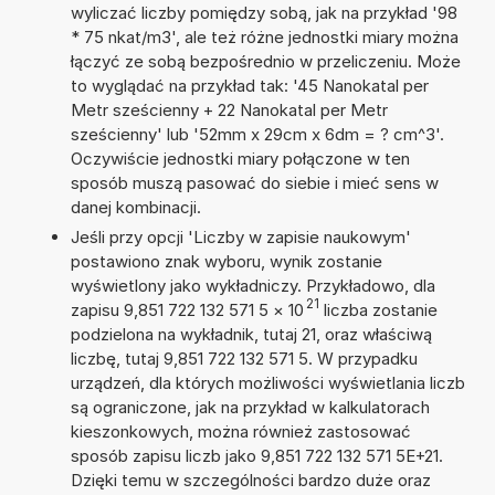
wyliczać liczby pomiędzy sobą, jak na przykład '98
* 75 nkat/m3', ale też różne jednostki miary można
łączyć ze sobą bezpośrednio w przeliczeniu. Może
to wyglądać na przykład tak: '45 Nanokatal per
Metr sześcienny + 22 Nanokatal per Metr
sześcienny' lub '52mm x 29cm x 6dm = ? cm^3'.
Oczywiście jednostki miary połączone w ten
sposób muszą pasować do siebie i mieć sens w
danej kombinacji.
Jeśli przy opcji 'Liczby w zapisie naukowym'
postawiono znak wyboru, wynik zostanie
wyświetlony jako wykładniczy. Przykładowo, dla
21
zapisu 9,851 722 132 571 5
×
10
liczba zostanie
podzielona na wykładnik, tutaj 21, oraz właściwą
liczbę, tutaj 9,851 722 132 571 5. W przypadku
urządzeń, dla których możliwości wyświetlania liczb
są ograniczone, jak na przykład w kalkulatorach
kieszonkowych, można również zastosować
sposób zapisu liczb jako 9,851 722 132 571 5E+21.
Dzięki temu w szczególności bardzo duże oraz