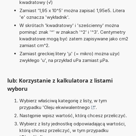
kwadratowy (√)
Zamiast '1,95 x 10^5' można zapisać 1,95e5. Litera
'e' oznacza 'wykładnik'.
W skrótach 'kwadratowy' i 'sześcienny' można
pominąć znak '^' w znakach '^2' i '^3'. Centymetry
kwadratowe mogą być zatem zapisywane jako cm2
zamiast cm^2.
Zamiast greckiej litery 'µ' (= mikro) można użyć
zwykłego 'u', na przykład uPa zamiast µPa.
lub: Korzystanie z kalkulatora z listami
wyboru
Wybierz właściwą kategorię z listy, w tym
przypadku '
Oleju ekwiwalentnego
'.
Następnie wpisz wartość, którą chcesz przeliczyć.
Wybierz z listy jednostkę odpowiadającą wartości,
którą chcesz przeliczyć, w tym przypadku