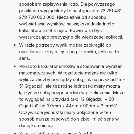
sposobem zapisywania liczb. Dla powyższego
przykładu wyglądałoby to następująco: 22 281 481
278 720 000 000. Niezależnie od sposobu
wyświetlania wyników, największa dokładność
kalkulatora to 14 miejsc. Powinno to być
wystarczająco precyzyjne dla większości aplikacji.
W razie potrzeby wynik można zaokrąglić do
określonej liczby miejsc po przecinku, jeśli ma to
sens.
Ponadto kalkulator umożliwia stosowanie wyrażeń
matematycznych. W rezultacie można nie tylko
wyliczać liczby pomiędzy sobą, jak na przykład '5 *
51 Gigadżul', ale też różne jednostki miary można
łączyć ze sobą bezpośrednio w przeliczeniu. Może
to wyglądać na przykład tak: '12 Gigadżul + 58
Gigadżul' lub '97mm x 44cm x 90dm = ? cm^3'.
Oczywiście jednostki miary połączone w ten
sposób muszą pasować do siebie i mieć sens w
danej kombinacji.
Zamiast '√9' można zapisać 'sqrt 9'.