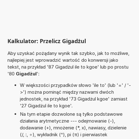
Kalkulator: Przelicz Gigadżul
Aby uzyskać pożądany wynik tak szybko, jak to możliwe,
najlepiej jest wprowadzić wartość do konwersji jako
tekst, na przykład '87 Gigadżul ile to kgoe' lub po prostu
'80
Gigadżul
':
W większości przypadków słowo 'ile to' (lub '=' / '-
>') można pominąć między nazwami dwóch
jednostek, na przykład '73 Gigadżul kgoe' zamiast
'27 Gigadżul ile to kgoe'.
Na tym etapie dozwolone są tylko podstawowe
działania arytmetyczne --- odejmowanie (-),
dodawanie (+), mnożenie (*, x), nawiasy, dzielenie
(/, :, ÷), wykładnik (^), pi (π) i pierwiastek