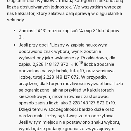
długich listach wyników z miriadą kategorii i nieskończoną
liczbą obsługiwanych jednostek. We wszystkim wyręcza
nas kalkulator, który załatwia całą sprawę w ciągu ułamka
sekundy.
Zamiast '4^3' można zapisać '4 exp 3' lub '4 pow
3'.
Jeśli przy opcji 'Liczby w zapisie naukowym'
postawiono znak wyboru, wynik zostanie
wyświetlony jako wykładniczy. Przykładowo, dla
19
zapisu 2,228 148 127 872
×
10
liczba zostanie
podzielona na wykładnik, tutaj 19, oraz właściwą
liczbę, tutaj 2,228 148 127 872. W przypadku
urządzeń, dla których możliwości wyświetlania liczb
są ograniczone, jak na przykład w kalkulatorach
kieszonkowych, można również zastosować
sposób zapisu liczb jako 2,228 148 127 872 E+19.
Dzięki temu w szczególności bardzo duże oraz
bardzo małe liczby są łatwiejsze do odczytania.
Jeśli w tym miejscu nie postawiono znaku wyboru,
wynik będzie podany zgodnie ze zwyczajowym