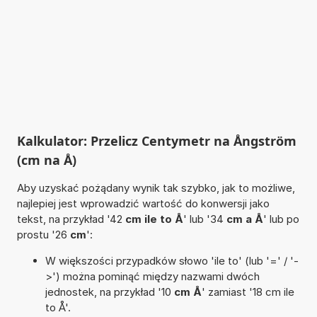
Kalkulator: Przelicz Centymetr na Ångström
(cm na Å)
Aby uzyskać pożądany wynik tak szybko, jak to możliwe,
najlepiej jest wprowadzić wartość do konwersji jako
tekst, na przykład '42
cm ile to Å
' lub '34
cm a Å
' lub po
prostu '26
cm
':
W większości przypadków słowo 'ile to' (lub '=' / '-
>') można pominąć między nazwami dwóch
jednostek, na przykład '10
cm Å
' zamiast '18 cm ile
to Å'.