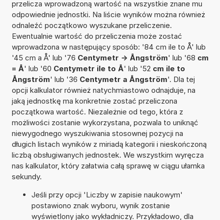
przelicza wprowadzoną wartość na wszystkie znane mu
odpowiednie jednostki. Na liście wyników można również
odnaleźć początkowo wyszukane przeliczenie.
Ewentualnie wartość do przeliczenia może zostać
wprowadzona w następujący sposób: '84 cm ile to Å' lub
'45 cm a Å' lub '76
Centymetr -> Ångström
' lub '68
cm
= Å
' lub '60
Centymetr ile to Å
' lub '52
cm ile to
Ångström
' lub '36
Centymetr a Ångström
'. Dla tej
opcji kalkulator również natychmiastowo odnajduje, na
jaką jednostkę ma konkretnie zostać przeliczona
początkowa wartość. Niezależnie od tego, która z
możliwości zostanie wykorzystana, pozwala to uniknąć
niewygodnego wyszukiwania stosownej pozycji na
długich listach wyników z miriadą kategorii i nieskończoną
liczbą obsługiwanych jednostek. We wszystkim wyręcza
nas kalkulator, który załatwia całą sprawę w ciągu ułamka
sekundy.
Jeśli przy opcji 'Liczby w zapisie naukowym'
postawiono znak wyboru, wynik zostanie
wyświetlony jako wykładniczy. Przykładowo, dla