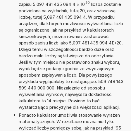
20
zapisu 5,097 481 435 094 4
×
10
liczba zostanie
podzielona na wykładnik, tutaj 20, oraz właściwą
liczbę, tutaj 5,097 481 435 094 4. W przypadku
urządzeń, dla których możliwości wyświetlania liczb
są ograniczone, jak na przykład w kalkulatorach
kieszonkowych, można również zastosować
sposób zapisu liczb jako 5,097 481 435 094 4E+20.
Dzięki temu w szczególności bardzo duże oraz
bardzo małe liczby są łatwiejsze do odczytania.
Jeśli w tym miejscu nie postawiono znaku wyboru,
wynik będzie podany zgodnie ze zwyczajowym
sposobem zapisywania liczb. Dla powyższego
przykładu wyglądałoby to następująco: 509 748 143
509 440 000 000. Niezależnie od sposobu
wyświetlania wyników, największa dokładność
kalkulatora to 14 miejsc. Powinno to być
wystarczająco precyzyjne dla większości aplikacji.
Ponadto kalkulator umożliwia stosowanie wyrażeń
matematycznych. W rezultacie można nie tylko
wyliczać liczby pomiędzy sobą, jak na przykład '95