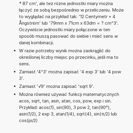
* 87 cm', ale też różne jednostki miary można
łączyć ze sobą bezpośrednio w przeliczeniu. Może
to wyglądać na przykład tak: '12 Centymetr + 4
Ångström' lub '79mm x 71cm x 63dm = ? cm^3'.
Oczywiście jednostki miary połączone w ten
sposób muszą pasować do siebie i mieć sens w
danej kombinacji.
W razie potrzeby wynik można zaokrąglić do
określonej liczby miejsc po przecinku, jeśli ma to
sens.
Zamiast '4^3' można zapisać '4 exp 3' lub '4 pow
3'.
Zamiast '√9' można zapisać 'sqrt 9'.
Można również używać funkcji matematycznych
acos, sqrt, tan, asin, atan, cos, pow, exp i sin.
Przykład: acos(1), sin(90), 3 pow 2, tan(90°),
asin(1/2), 2 exp 3, atan(1/4), sqrt(4), sin(π/2) lub
cos(pi/2)