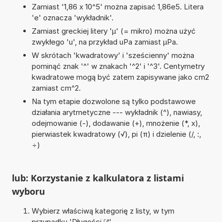
Zamiast '1,86 x 10^5' można zapisać 1,86e5. Litera
'e' oznacza 'wykładnik'.
Zamiast greckiej litery 'µ' (= mikro) można użyć
zwykłego 'u', na przykład uPa zamiast µPa.
W skrótach 'kwadratowy' i 'sześcienny' można
pominąć znak '^' w znakach '^2' i '^3'. Centymetry
kwadratowe mogą być zatem zapisywane jako cm2
zamiast cm^2.
Na tym etapie dozwolone są tylko podstawowe
działania arytmetyczne --- wykładnik (^), nawiasy,
odejmowanie (-), dodawanie (+), mnożenie (*, x),
pierwiastek kwadratowy (√), pi (π) i dzielenie (/, :,
÷)
lub: Korzystanie z kalkulatora z listami
wyboru
Wybierz właściwą kategorię z listy, w tym
przypadku '
Długości
'.