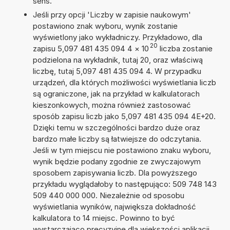
sens.
Jeśli przy opcji 'Liczby w zapisie naukowym'
postawiono znak wyboru, wynik zostanie
wyświetlony jako wykładniczy. Przykładowo, dla
20
zapisu 5,097 481 435 094 4
×
10
liczba zostanie
podzielona na wykładnik, tutaj 20, oraz właściwą
liczbę, tutaj 5,097 481 435 094 4. W przypadku
urządzeń, dla których możliwości wyświetlania liczb
są ograniczone, jak na przykład w kalkulatorach
kieszonkowych, można również zastosować
sposób zapisu liczb jako 5,097 481 435 094 4E+20.
Dzięki temu w szczególności bardzo duże oraz
bardzo małe liczby są łatwiejsze do odczytania.
Jeśli w tym miejscu nie postawiono znaku wyboru,
wynik będzie podany zgodnie ze zwyczajowym
sposobem zapisywania liczb. Dla powyższego
przykładu wyglądałoby to następująco: 509 748 143
509 440 000 000. Niezależnie od sposobu
wyświetlania wyników, największa dokładność
kalkulatora to 14 miejsc. Powinno to być
wystarczająco precyzyjne dla większości aplikacji.