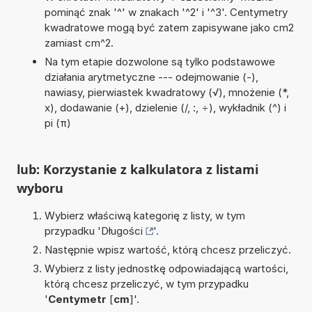
pominąć znak '^' w znakach '^2' i '^3'. Centymetry
kwadratowe mogą być zatem zapisywane jako cm2
zamiast cm^2.
Na tym etapie dozwolone są tylko podstawowe
działania arytmetyczne --- odejmowanie (-),
nawiasy, pierwiastek kwadratowy (√), mnożenie (*,
x), dodawanie (+), dzielenie (/, :, ÷), wykładnik (^) i
pi (π)
lub: Korzystanie z kalkulatora z listami
wyboru
Wybierz właściwą kategorię z listy, w tym
przypadku '
Długości
'.
Następnie wpisz wartość, którą chcesz przeliczyć.
Wybierz z listy jednostkę odpowiadającą wartości,
którą chcesz przeliczyć, w tym przypadku
'
Centymetr
[
cm
]'.