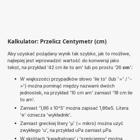
Kalkulator: Przelicz Centymetr (cm)
Aby uzyskać pożądany wynik tak szybko, jak to możliwe,
najlepiej jest wprowadzić wartość do konwersji jako
tekst, na przykład '42 cm ile to am' lub po prostu '26
cm
':
W większości przypadków słowo 'ile to' (lub '=' / '-
>') można pominąć między nazwami dwóch
jednostek, na przykład '10 cm am' zamiast '18 cm ile
to am'.
Zamiast '1,86 x 10^5' można zapisać 1,86e5. Litera
'e' oznacza 'wykładnik'.
Zamiast greckiej litery 'µ' (= mikro) można użyć
zwykłego 'u', na przykład uPa zamiast µPa.
W skrótach 'kwadratowy' i 'sześcienny' można