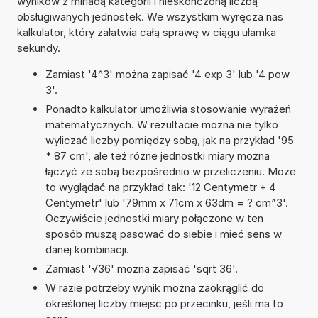
wyników z miriadą kategorii i nieskończoną liczbą
obsługiwanych jednostek. We wszystkim wyręcza nas
kalkulator, który załatwia całą sprawę w ciągu ułamka
sekundy.
Zamiast '4^3' można zapisać '4 exp 3' lub '4 pow
3'.
Ponadto kalkulator umożliwia stosowanie wyrażeń
matematycznych. W rezultacie można nie tylko
wyliczać liczby pomiędzy sobą, jak na przykład '95
* 87 cm', ale też różne jednostki miary można
łączyć ze sobą bezpośrednio w przeliczeniu. Może
to wyglądać na przykład tak: '12 Centymetr + 4
Centymetr' lub '79mm x 71cm x 63dm = ? cm^3'.
Oczywiście jednostki miary połączone w ten
sposób muszą pasować do siebie i mieć sens w
danej kombinacji.
Zamiast '√36' można zapisać 'sqrt 36'.
W razie potrzeby wynik można zaokrąglić do
określonej liczby miejsc po przecinku, jeśli ma to