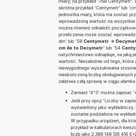
miary; na przykład '768 Centymetr'.
skrótna przykład 'Centymetr' lub 'cm'
jednostka miary, która ma zostać prz
wprowadzoną wartość na wszystkie z
można również odnaleźć początkowo
przeliczenia może zostać wprowadzo
dm' lub '58
Centymetr -> Decyme
cm ile to Decymetr
' lub '54
Centy
natychmiastowo odnajduje, na jaką 
wartość. Niezależnie od tego, która
niewygodnego wyszukiwania stosownej 
nieskończoną liczbą obsługiwanych j
załatwia całą sprawę w ciągu ułamka
Zamiast '4^3' można zapisać '4
Jeśli przy opcji 'Liczby w zap
wyświetlony jako wykładniczy. 
zostanie podzielona na wykładni
W przypadku urządzeń, dla któr
przykład w kalkulatorach kie
liczb jako 2,388 148 126 416 E