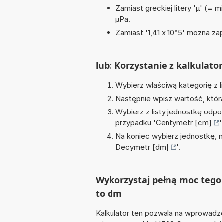
Zamiast greckiej litery 'µ' (= 
µPa.
Zamiast '1,41 x 10^5' można zap
lub: Korzystanie z kalkulato
Wybierz właściwą kategorię z l
Następnie wpisz wartość, któr
Wybierz z listy jednostkę odpo
przypadku '
Centymetr [cm]
'
Na koniec wybierz jednostkę, 
Decymetr [dm]
'.
Wykorzystaj pełną moc tego 
to dm
Kalkulator ten pozwala na wprowadze