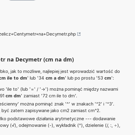
przelicz+Centymetr+na+Decymetr.php
etr na Decymetr (cm na dm)
ko, jak to możliwe, najlepiej jest wprowadzić wartość do
cm ile to dm
' lub '34
cm a dm
' lub po prostu '53
cm
':
 'ile to' (lub '=' / '->') można pominąć między nazwami
'91
cm dm
' zamiast '72 cm ile to dm'.
ścienny' można pominąć znak '^' w znakach '^2' i '^3'.
być zatem zapisywane jako cm2 zamiast cm^2.
ylko podstawowe działania arytmetyczne --- dodawanie
owy (√), odejmowanie (-), wykładnik (^), dzielenie (/, :, ÷),