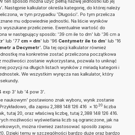
 W ten sposób można użyć pełną nazwę jednostki lub jej
. Następnie kalkulator określa kategorię, do której należy
eliczona, w tym przypadku 'Długości'. Po tym przelicza
nane mu odpowiednie jednostki. Na liście wyników
 wyszukane przeliczenie. Ewentualnie wartość do
na w następujący sposób: '39 cm ile to dm' lub '36 cm a
tr
' lub '77
cm = dm
' lub '96
Centymetr ile to dm
' lub '16
metr a Decymetr
'. Dla tej opcji kalkulator również
jednostkę ma konkretnie zostać przeliczona początkowa
 z możliwości zostanie wykorzystana, pozwala to uniknąć
pozycji na długich listach wyników z miriadą kategorii i
ednostek. We wszystkim wyręcza nas kalkulator, który
 sekundy.
 exp 3' lub '4 pow 3'.
isie naukowym' postawiono znak wyboru, wynik zostanie
20
Przykładowo, dla zapisu 2,388 148 126 416
×
10
liczba
k, tutaj 20, oraz właściwą liczbę, tutaj 2,388 148 126 416.
ych możliwości wyświetlania liczb są ograniczone, jak na
szonkowych, można również zastosować sposób zapisu
+20. Dzięki temu w szczególności bardzo duże oraz bardzo