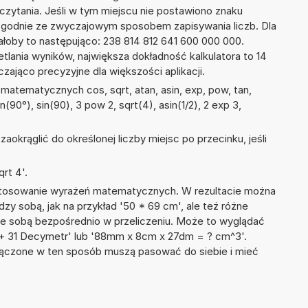
dczytania. Jeśli w tym miejscu nie postawiono znaku
zgodnie ze zwyczajowym sposobem zapisywania liczb. Dla
oby to następująco: 238 814 812 641 600 000 000.
tlania wyników, największa dokładność kalkulatora to 14
zająco precyzyjne dla większości aplikacji.
matematycznych cos, sqrt, atan, asin, exp, pow, tan,
an(90°), sin(90), 3 pow 2, sqrt(4), asin(1/2), 2 exp 3,
okrąglić do określonej liczby miejsc po przecinku, jeśli
rt 4'.
 stosowanie wyrażeń matematycznych. W rezultacie można
dzy sobą, jak na przykład '50 * 69 cm', ale też różne
ze sobą bezpośrednio w przeliczeniu. Może to wyglądać
r + 31 Decymetr' lub '88mm x 8cm x 27dm = ? cm^3'.
łączone w ten sposób muszą pasować do siebie i mieć