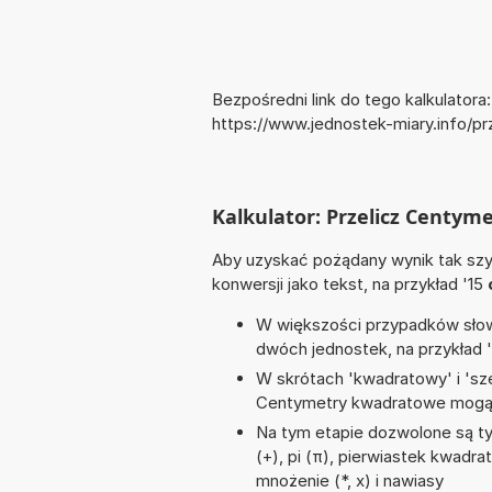
Bezpośredni link do tego kalkulatora:
https://www.jednostek-miary.info/
Kalkulator: Przelicz Centym
Aby uzyskać pożądany wynik tak szyb
konwersji jako tekst, na przykład '15
W większości przypadków słowo
dwóch jednostek, na przykład 
W skrótach 'kwadratowy' i 'sze
Centymetry kwadratowe mogą 
Na tym etapie dozwolone są t
(+), pi (π), pierwiastek kwadrat
mnożenie (*, x) i nawiasy