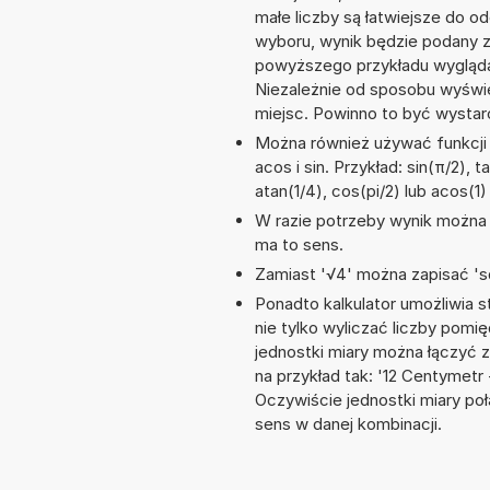
małe liczby są łatwiejsze do o
wyboru, wynik będzie podany 
powyższego przykładu wyglądał
Niezależnie od sposobu wyświe
miejsc. Powinno to być wystarc
Można również używać funkcji 
acos i sin. Przykład: sin(π/2), t
atan(1/4), cos(pi/2) lub acos(1)
W razie potrzeby wynik można za
ma to sens.
Zamiast '√4' można zapisać 'sq
Ponadto kalkulator umożliwia
nie tylko wyliczać liczby pomię
jednostki miary można łączyć 
na przykład tak: '12 Centymet
Oczywiście jednostki miary po
sens w danej kombinacji.