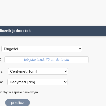
licznik jednostek
?
wa:
a:
iczby w zapisie naukowym