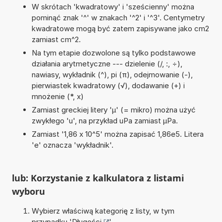
W skrótach 'kwadratowy' i 'sześcienny' można
pominąć znak '^' w znakach '^2' i '^3'. Centymetry
kwadratowe mogą być zatem zapisywane jako cm2
zamiast cm^2.
Na tym etapie dozwolone są tylko podstawowe
działania arytmetyczne --- dzielenie (/, :, ÷),
nawiasy, wykładnik (^), pi (π), odejmowanie (-),
pierwiastek kwadratowy (√), dodawanie (+) i
mnożenie (*, x)
Zamiast greckiej litery 'µ' (= mikro) można użyć
zwykłego 'u', na przykład uPa zamiast µPa.
Zamiast '1,86 x 10^5' można zapisać 1,86e5. Litera
'e' oznacza 'wykładnik'.
lub: Korzystanie z kalkulatora z listami
wyboru
Wybierz właściwą kategorię z listy, w tym
przypadku '
Długości
'.