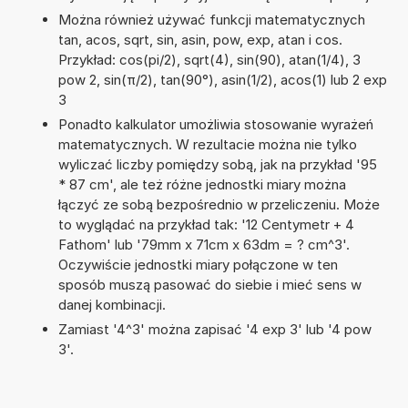
Można również używać funkcji matematycznych
tan, acos, sqrt, sin, asin, pow, exp, atan i cos.
Przykład: cos(pi/2), sqrt(4), sin(90), atan(1/4), 3
pow 2, sin(π/2), tan(90°), asin(1/2), acos(1) lub 2 exp
3
Ponadto kalkulator umożliwia stosowanie wyrażeń
matematycznych. W rezultacie można nie tylko
wyliczać liczby pomiędzy sobą, jak na przykład '95
* 87 cm', ale też różne jednostki miary można
łączyć ze sobą bezpośrednio w przeliczeniu. Może
to wyglądać na przykład tak: '12 Centymetr + 4
Fathom' lub '79mm x 71cm x 63dm = ? cm^3'.
Oczywiście jednostki miary połączone w ten
sposób muszą pasować do siebie i mieć sens w
danej kombinacji.
Zamiast '4^3' można zapisać '4 exp 3' lub '4 pow
3'.