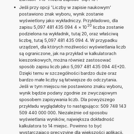
Jeśli przy opcji 'Liczby w zapisie naukowym'
postawiono znak wyboru, wynik zostanie
wyświetlony jako wykładniczy. Przykładowo, dla
20
zapisu 5,097 481 435 094 4
×
10
liczba zostanie
podzielona na wykładnik, tutaj 20, oraz właściwą
liczbę, tutaj 5,097 481 435 094 4. W przypadku
urządzeń, dla których możliwości wyświetlania liczb
są ograniczone, jak na przykład w kalkulatorach
kieszonkowych, można również zastosować
sposób zapisu liczb jako 5,097 481 435 094 4E+20.
Dzięki temu w szczególności bardzo duże oraz
bardzo małe liczby są łatwiejsze do odczytania.
Jeśli w tym miejscu nie postawiono znaku wyboru,
wynik będzie podany zgodnie ze zwyczajowym
sposobem zapisywania liczb. Dla powyższego
przykładu wyglądałoby to następująco: 509 748 143
509 440 000 000. Niezależnie od sposobu
wyświetlania wyników, największa dokładność
kalkulatora to 14 miejsc. Powinno to być
wystarczająco precyzyjne dla większości aplikacji.