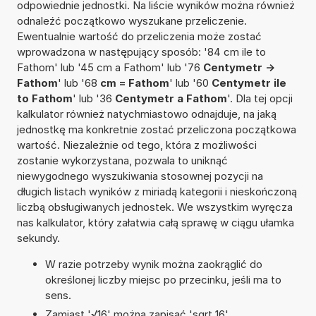
odpowiednie jednostki. Na liście wyników można również
odnaleźć początkowo wyszukane przeliczenie.
Ewentualnie wartość do przeliczenia może zostać
wprowadzona w następujący sposób: '84 cm ile to
Fathom' lub '45 cm a Fathom' lub '76
Centymetr ->
Fathom
' lub '68
cm = Fathom
' lub '60
Centymetr ile
to Fathom
' lub '36
Centymetr a Fathom
'. Dla tej opcji
kalkulator również natychmiastowo odnajduje, na jaką
jednostkę ma konkretnie zostać przeliczona początkowa
wartość. Niezależnie od tego, która z możliwości
zostanie wykorzystana, pozwala to uniknąć
niewygodnego wyszukiwania stosownej pozycji na
długich listach wyników z miriadą kategorii i nieskończoną
liczbą obsługiwanych jednostek. We wszystkim wyręcza
nas kalkulator, który załatwia całą sprawę w ciągu ułamka
sekundy.
W razie potrzeby wynik można zaokrąglić do
określonej liczby miejsc po przecinku, jeśli ma to
sens.
Zamiast '√16' można zapisać 'sqrt 16'.