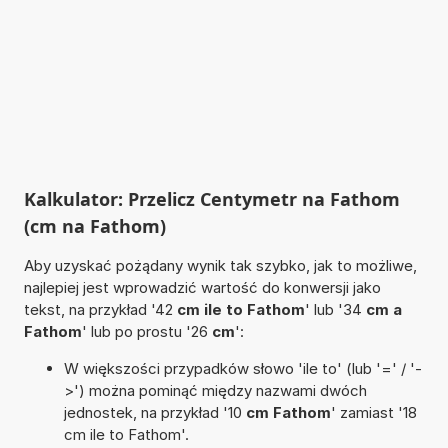
Kalkulator: Przelicz Centymetr na Fathom
(cm na Fathom)
Aby uzyskać pożądany wynik tak szybko, jak to możliwe,
najlepiej jest wprowadzić wartość do konwersji jako
tekst, na przykład '42
cm ile to Fathom
' lub '34
cm a
Fathom
' lub po prostu '26
cm
':
W większości przypadków słowo 'ile to' (lub '=' / '-
>') można pominąć między nazwami dwóch
jednostek, na przykład '10
cm Fathom
' zamiast '18
cm ile to Fathom'.