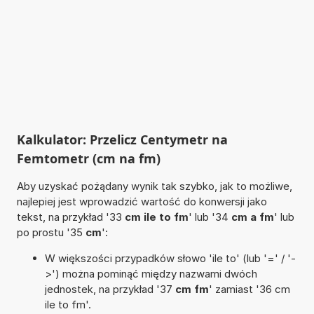
Kalkulator: Przelicz Centymetr na
Femtometr (cm na fm)
Aby uzyskać pożądany wynik tak szybko, jak to możliwe,
najlepiej jest wprowadzić wartość do konwersji jako
tekst, na przykład '33
cm ile to fm
' lub '34
cm a fm
' lub
po prostu '35
cm
':
W większości przypadków słowo 'ile to' (lub '=' / '-
>') można pominąć między nazwami dwóch
jednostek, na przykład '37
cm fm
' zamiast '36 cm
ile to fm'.