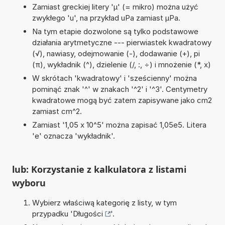
Zamiast greckiej litery 'µ' (= mikro) można użyć
zwykłego 'u', na przykład uPa zamiast µPa.
Na tym etapie dozwolone są tylko podstawowe
działania arytmetyczne --- pierwiastek kwadratowy
(√), nawiasy, odejmowanie (-), dodawanie (+), pi
(π), wykładnik (^), dzielenie (/, :, ÷) i mnożenie (*, x)
W skrótach 'kwadratowy' i 'sześcienny' można
pominąć znak '^' w znakach '^2' i '^3'. Centymetry
kwadratowe mogą być zatem zapisywane jako cm2
zamiast cm^2.
Zamiast '1,05 x 10^5' można zapisać 1,05e5. Litera
'e' oznacza 'wykładnik'.
lub: Korzystanie z kalkulatora z listami
wyboru
Wybierz właściwą kategorię z listy, w tym
przypadku '
Długości
'.