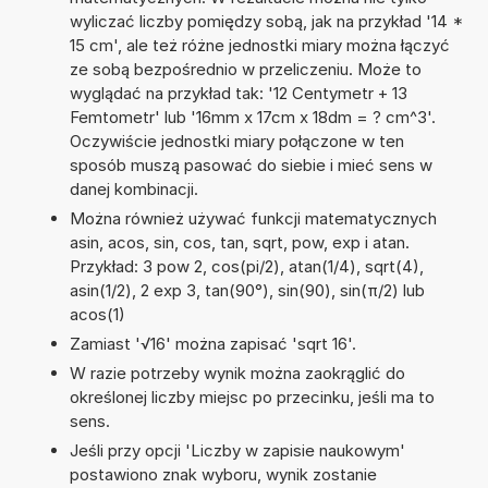
wyliczać liczby pomiędzy sobą, jak na przykład '14 *
15 cm', ale też różne jednostki miary można łączyć
ze sobą bezpośrednio w przeliczeniu. Może to
wyglądać na przykład tak: '12 Centymetr + 13
Femtometr' lub '16mm x 17cm x 18dm = ? cm^3'.
Oczywiście jednostki miary połączone w ten
sposób muszą pasować do siebie i mieć sens w
danej kombinacji.
Można również używać funkcji matematycznych
asin, acos, sin, cos, tan, sqrt, pow, exp i atan.
Przykład: 3 pow 2, cos(pi/2), atan(1/4), sqrt(4),
asin(1/2), 2 exp 3, tan(90°), sin(90), sin(π/2) lub
acos(1)
Zamiast '√16' można zapisać 'sqrt 16'.
W razie potrzeby wynik można zaokrąglić do
określonej liczby miejsc po przecinku, jeśli ma to
sens.
Jeśli przy opcji 'Liczby w zapisie naukowym'
postawiono znak wyboru, wynik zostanie