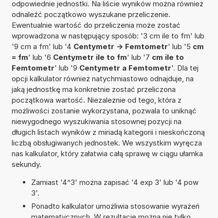
odpowiednie jednostki. Na liście wyników można również
odnaleźć początkowo wyszukane przeliczenie.
Ewentualnie wartość do przeliczenia może zostać
wprowadzona w następujący sposób: '3 cm ile to fm' lub
'9 cm a fm' lub '4
Centymetr -> Femtometr
' lub '5
cm
= fm
' lub '6
Centymetr ile to fm
' lub '7
cm ile to
Femtometr
' lub '9
Centymetr a Femtometr
'. Dla tej
opcji kalkulator również natychmiastowo odnajduje, na
jaką jednostkę ma konkretnie zostać przeliczona
początkowa wartość. Niezależnie od tego, która z
możliwości zostanie wykorzystana, pozwala to uniknąć
niewygodnego wyszukiwania stosownej pozycji na
długich listach wyników z miriadą kategorii i nieskończoną
liczbą obsługiwanych jednostek. We wszystkim wyręcza
nas kalkulator, który załatwia całą sprawę w ciągu ułamka
sekundy.
Zamiast '4^3' można zapisać '4 exp 3' lub '4 pow
3'.
Ponadto kalkulator umożliwia stosowanie wyrażeń
matematycznych. W rezultacie można nie tylko